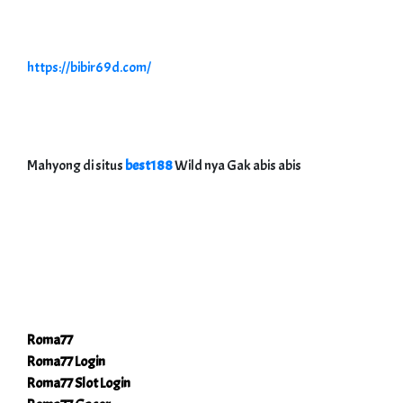
https://bibir69d.com/
Mahyong di situs
best188
Wild nya Gak abis abis
Roma77
Roma77 Login
Roma77 Slot Login