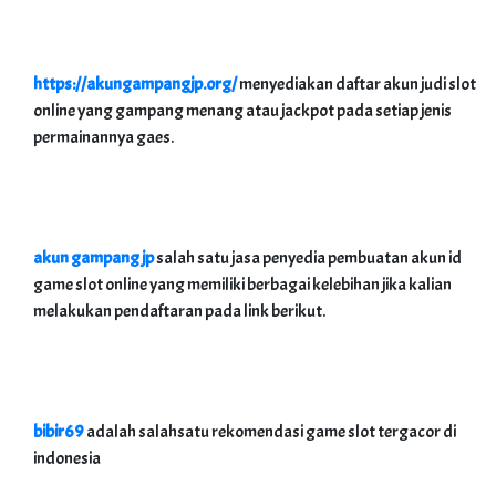
https://akungampangjp.org/
menyediakan daftar akun judi slot
online yang gampang menang atau jackpot pada setiap jenis
permainannya gaes.
akun gampang jp
salah satu jasa penyedia pembuatan akun id
game slot online yang memiliki berbagai kelebihan jika kalian
melakukan pendaftaran pada link berikut.
bibir69
adalah salahsatu rekomendasi game slot tergacor di
indonesia