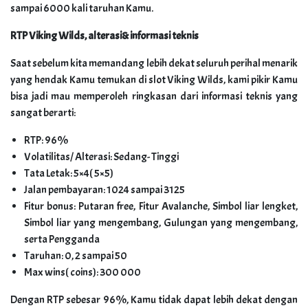
sampai 6000 kali taruhan Kamu.
RTP Viking Wilds, alterasi& informasi teknis
Saat sebelum kita memandang lebih dekat seluruh perihal menarik
yang hendak Kamu temukan di slot Viking Wilds, kami pikir Kamu
bisa jadi mau memperoleh ringkasan dari informasi teknis yang
sangat berarti:
RTP: 96%
Volatilitas/ Alterasi: Sedang- Tinggi
Tata Letak: 5×4( 5×5)
Jalan pembayaran: 1024 sampai 3125
Fitur bonus: Putaran free, Fitur Avalanche, Simbol liar lengket,
Simbol liar yang mengembang, Gulungan yang mengembang,
serta Pengganda
Taruhan: 0, 2 sampai 50
Max wins( coins): 300 000
Dengan RTP sebesar 96%, Kamu tidak dapat lebih dekat dengan