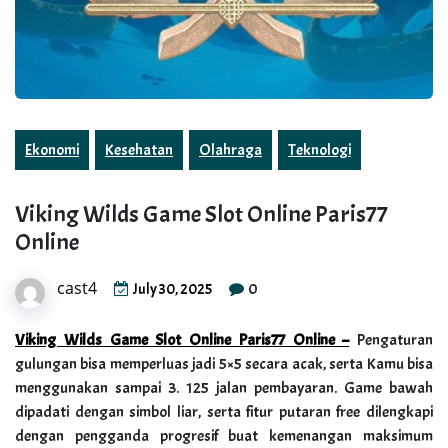
Ekonomi
Kesehatan
Olahraga
Teknologi
Viking Wilds Game Slot Online Paris77
Online
cast4
0
July 30, 2025
Viking Wilds Game Slot Online Paris77 Online –
Pengaturan
gulungan bisa memperluas jadi 5×5 secara acak, serta Kamu bisa
menggunakan sampai 3. 125 jalan pembayaran. Game bawah
dipadati dengan simbol liar, serta fitur putaran free dilengkapi
dengan pengganda progresif buat kemenangan maksimum