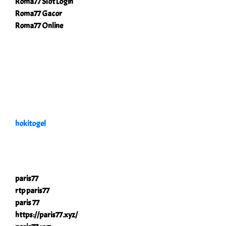
Roma77 Slot Login
Roma77 Gacor
Roma77 Online
hokitogel
paris77
rtp paris77
paris 77
https://paris77.xyz/