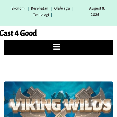
Skip
Ekonomi
Kesehatan
Olahraga
August 8,
to
Teknologi
2026
content
Cast 4 Good