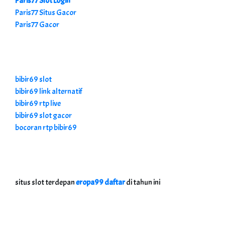
Paris77 Slot Login
Paris77 Situs Gacor
Paris77 Gacor
bibir69 slot
bibir69 link alternatif
bibir69 rtp live
bibir69 slot gacor
bocoran rtp bibir69
situs slot terdepan
eropa99 daftar
di tahun ini