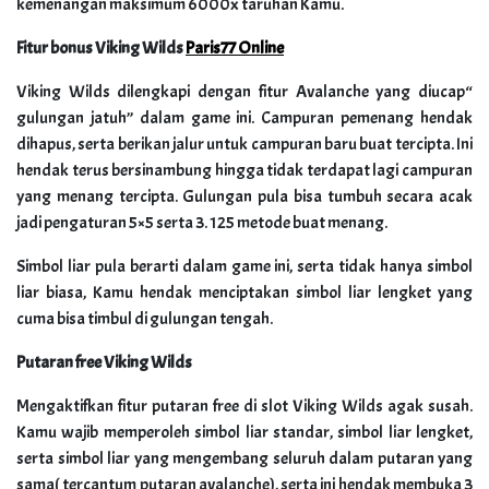
kemenangan maksimum 6000x taruhan Kamu.
Fitur bonus Viking Wilds
Paris77 Online
Viking Wilds dilengkapi dengan fitur Avalanche yang diucap“
gulungan jatuh” dalam game ini. Campuran pemenang hendak
dihapus, serta berikan jalur untuk campuran baru buat tercipta. Ini
hendak terus bersinambung hingga tidak terdapat lagi campuran
yang menang tercipta. Gulungan pula bisa tumbuh secara acak
jadi pengaturan 5×5 serta 3. 125 metode buat menang.
Simbol liar pula berarti dalam game ini, serta tidak hanya simbol
liar biasa, Kamu hendak menciptakan simbol liar lengket yang
cuma bisa timbul di gulungan tengah.
Putaran free Viking Wilds
Mengaktifkan fitur putaran free di slot Viking Wilds agak susah.
Kamu wajib memperoleh simbol liar standar, simbol liar lengket,
serta simbol liar yang mengembang seluruh dalam putaran yang
sama( tercantum putaran avalanche), serta ini hendak membuka 3