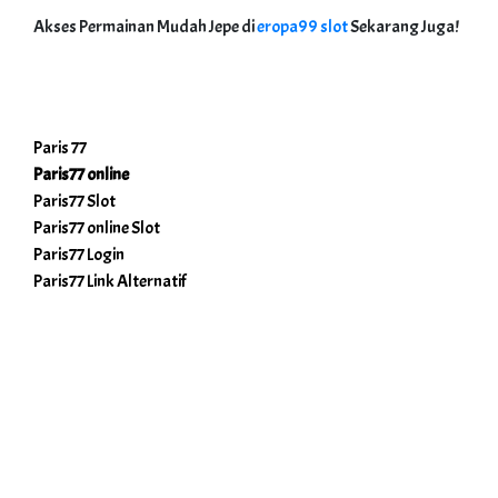
Akses Permainan Mudah Jepe di
eropa99 slot
Sekarang Juga!
Paris 77
Paris77 online
Paris77 Slot
Paris77 online Slot
Paris77 Login
Paris77 Link Alternatif