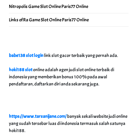
Nitropolis Game Slot Online Paris77 Online
Links of Ra Game Slot Online Paris77 Online
babe138 slot login
link slot gacor terbaik yang pernah ada.
hoki188 slot
online adalah agen judi slot online terbaik di
indonesia yang memberikan bonus 100% pada awal
pendaftaran, daftarkan diri anda sekarang juga.
https://www.tarsanijane.com/
banyak sekali website judi online
yang sudah tersebar luas di indonesia termasuk salah satunya
hoki188.