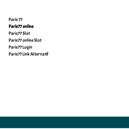
Paris 77
Paris77 online
Paris77 Slot
Paris77 online Slot
Paris77 Login
Paris77 Link Alternatif