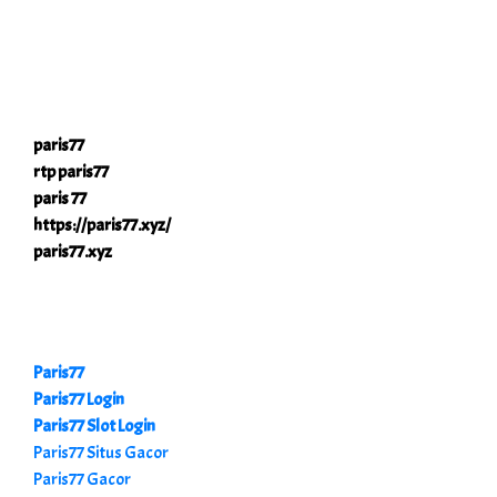
paris77
rtp paris77
paris 77
https://paris77.xyz/
paris77.xyz
Paris77
Paris77 Login
Paris77 Slot Login
Paris77 Situs Gacor
Paris77 Gacor