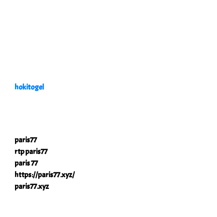
hokitogel
paris77
rtp paris77
paris 77
https://paris77.xyz/
paris77.xyz