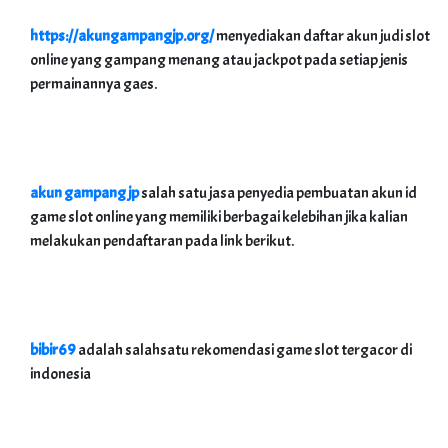
https://akungampangjp.org/
menyediakan daftar akun judi slot
online yang gampang menang atau jackpot pada setiap jenis
permainannya gaes.
akun gampang jp
salah satu jasa penyedia pembuatan akun id
game slot online yang memiliki berbagai kelebihan jika kalian
melakukan pendaftaran pada link berikut.
bibir69
adalah salahsatu rekomendasi game slot tergacor di
indonesia