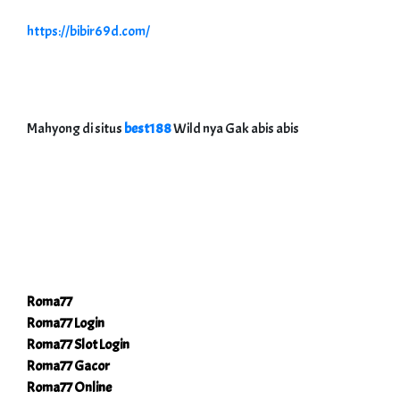
https://bibir69d.com/
Mahyong di situs
best188
Wild nya Gak abis abis
Roma77
Roma77 Login
Roma77 Slot Login
Roma77 Gacor
Roma77 Online