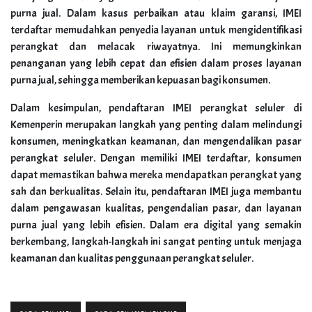
purna jual. Dalam kasus perbaikan atau klaim garansi, IMEI
terdaftar memudahkan penyedia layanan untuk mengidentifikasi
perangkat dan melacak riwayatnya. Ini memungkinkan
penanganan yang lebih cepat dan efisien dalam proses layanan
purna jual, sehingga memberikan kepuasan bagi konsumen.
Dalam kesimpulan, pendaftaran IMEI perangkat seluler di
Kemenperin merupakan langkah yang penting dalam melindungi
konsumen, meningkatkan keamanan, dan mengendalikan pasar
perangkat seluler. Dengan memiliki IMEI terdaftar, konsumen
dapat memastikan bahwa mereka mendapatkan perangkat yang
sah dan berkualitas. Selain itu, pendaftaran IMEI juga membantu
dalam pengawasan kualitas, pengendalian pasar, dan layanan
purna jual yang lebih efisien. Dalam era digital yang semakin
berkembang, langkah-langkah ini sangat penting untuk menjaga
keamanan dan kualitas penggunaan perangkat seluler.