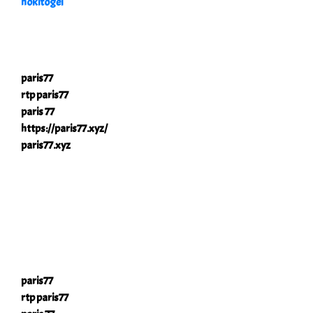
hokitogel
paris77
rtp paris77
paris 77
https://paris77.xyz/
paris77.xyz
paris77
rtp paris77