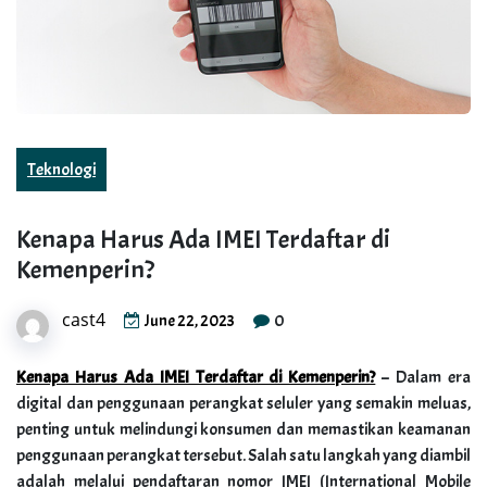
Teknologi
Kenapa Harus Ada IMEI Terdaftar di
Kemenperin?
cast4
0
June 22, 2023
Kenapa Harus Ada IMEI Terdaftar di Kemenperin?
– Dalam era
digital dan penggunaan perangkat seluler yang semakin meluas,
penting untuk melindungi konsumen dan memastikan keamanan
penggunaan perangkat tersebut. Salah satu langkah yang diambil
adalah melalui pendaftaran nomor IMEI (International Mobile