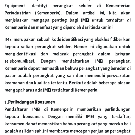
Equipment Identity) perangkat seluler di Kementerian
Perindustrian (Kemenperin). Dalam artikel ini, kita akan
menjelaskan mengapa penting bagi IMEI untuk terdaftar di
Kemenperin dan manfaat yang diperoleh dari tindakan ini.
IMEI merupakan sebuah kode identifikasi yang eksklusif diberikan
kepada setiap perangkat seluler. Nomor ini digunakan untuk
mengidentifikasi dan melacak perangkat dalam jaringan
telekomunikasi. Dengan mendaftarkan IMEI perangkat,
Kemenperin dapat memastikan bahwa perangkat yang beredar di
pasar adalah perangkat yang sah dan memenuhi persyaratan
keamanan dan kualitas tertentu. Berikut adalah beberapa alasan
mengapa harus ada IMEI terdaftar di Kemenperin:
1. Perlindungan Konsumen
Pendaftaran IMEI di Kemenperin memberikan perlindungan
kepada konsumen. Dengan memiliki IMEI yang terdaftar,
konsumen dapat memastikan bahwa perangkat yang mereka beli
adalah asli dan sah. Ini membantu mencegah penjualan perangkat