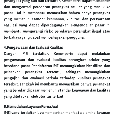
perangkat yang sah dan terdaftar, Kemenperin dapat memonitor
dan mengontrol peredaran perangkat seluler yang masuk ke
pasar. Hal ini membantu memastikan bahwa hanya perangkat
yang memenuhi standar keamanan, kualitas, dan persyaratan
regulasi yang dapat diperdagangkan. Pengendalian pasar ini
membantu mengurangi risiko peredaran perangkat ilegal atau
berbahaya yang dapat membahayakan pengguna.
4. Pengawasan dan Evaluasi Kualitas
Dengan IMEI terdaftar, Kemenperin dapat melakukan
pengawasan dan evaluasi kualitas perangkat seluler yang
beredar di pasar. Pendaftaran IMEI memungkinkan identifikasi dan
pelacakan perangkat tertentu, sehingga memungkinkan
pengujian dan evaluasi berkala terhadap kualitas perangkat
tersebut. Langkah ini membantu memastikan bahwa perangkat
yang beredar di pasar memenuhi standar keamanan dan kualitas
yang ditetapkan oleh otoritas terkait.
5. Kemudahan Layanan Purna Jual
IMEI yang terdaftar juga memberikan manfaat dalam hal layanan