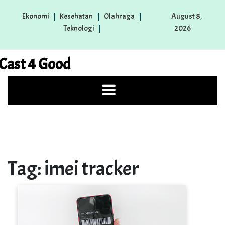
Skip
Ekonomi
Kesehatan
Olahraga
August 8,
to
Teknologi
2026
content
Cast 4 Good
Tag:
imei tracker