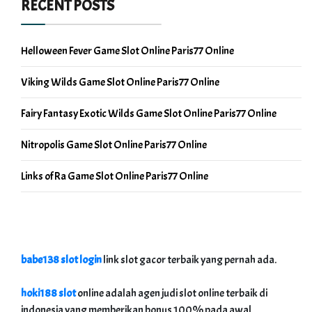
RECENT POSTS
Helloween Fever Game Slot Online Paris77 Online
Viking Wilds Game Slot Online Paris77 Online
Fairy Fantasy Exotic Wilds Game Slot Online Paris77 Online
Nitropolis Game Slot Online Paris77 Online
Links of Ra Game Slot Online Paris77 Online
babe138 slot login
link slot gacor terbaik yang pernah ada.
hoki188 slot
online adalah agen judi slot online terbaik di
indonesia yang memberikan bonus 100% pada awal