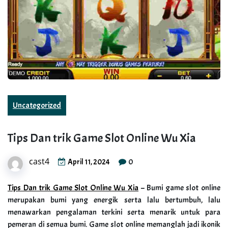
Uncategorized
Tips Dan trik Game Slot Online Wu Xia
cast4
0
April 11, 2024
Tips Dan trik Game Slot Online Wu Xia
– Bumi game slot online
merupakan bumi yang energik serta lalu bertumbuh, lalu
menawarkan pengalaman terkini serta menarik untuk para
pemeran di semua bumi. Game slot online memanglah jadi ikonik