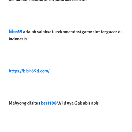
bibir69
adalah salahsatu rekomendasi game slot tergacor di
indonesia
https://bibir69d.com/
Mahyong di situs
best188
Wild nya Gak abis abis