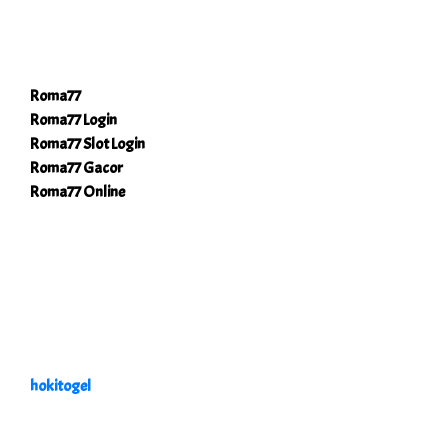
Roma77
Roma77 Login
Roma77 Slot Login
Roma77 Gacor
Roma77 Online
hokitogel