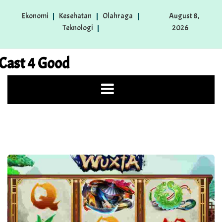
Skip
Ekonomi
Kesehatan
Olahraga
August 8,
to
Teknologi
2026
content
Cast 4 Good