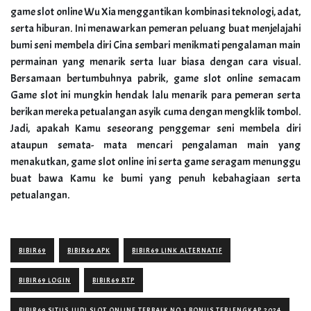
game slot online Wu Xia menggantikan kombinasi teknologi, adat,
serta hiburan. Ini menawarkan pemeran peluang buat menjelajahi
bumi seni membela diri Cina sembari menikmati pengalaman main
permainan yang menarik serta luar biasa dengan cara visual.
Bersamaan bertumbuhnya pabrik, game slot online semacam
Game slot ini mungkin hendak lalu menarik para pemeran serta
berikan mereka petualangan asyik cuma dengan mengklik tombol.
Jadi, apakah Kamu seseorang penggemar seni membela diri
ataupun semata- mata mencari pengalaman main yang
menakutkan, game slot online ini serta game seragam menunggu
buat bawa Kamu ke bumi yang penuh kebahagiaan serta
petualangan.
BIBIR69
BIBIR69 APK
BIBIR69 LINK ALTERNATIF
BIBIR69 LOGIN
BIBIR69 RTP
BIBIR69 SITUS JUDI SLOT ONLINE TERBAIK NO 1 BONUS TERLENGKAP 2024