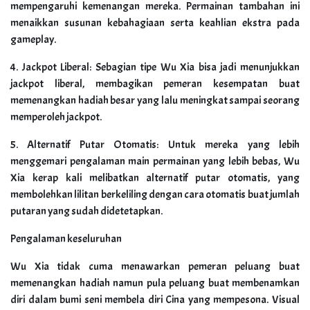
mempengaruhi kemenangan mereka. Permainan tambahan ini
menaikkan susunan kebahagiaan serta keahlian ekstra pada
gameplay.
4. Jackpot Liberal: Sebagian tipe Wu Xia bisa jadi menunjukkan
jackpot liberal, membagikan pemeran kesempatan buat
memenangkan hadiah besar yang lalu meningkat sampai seorang
memperoleh jackpot.
5. Alternatif Putar Otomatis: Untuk mereka yang lebih
menggemari pengalaman main permainan yang lebih bebas, Wu
Xia kerap kali melibatkan alternatif putar otomatis, yang
membolehkan lilitan berkeliling dengan cara otomatis buat jumlah
putaran yang sudah didetetapkan.
Pengalaman keseluruhan
Wu Xia tidak cuma menawarkan pemeran peluang buat
memenangkan hadiah namun pula peluang buat membenamkan
diri dalam bumi seni membela diri Cina yang mempesona. Visual