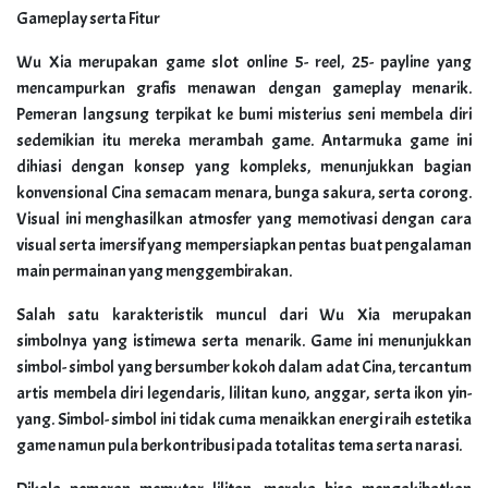
Gameplay serta Fitur
Wu Xia merupakan game slot online 5- reel, 25- payline yang
mencampurkan grafis menawan dengan gameplay menarik.
Pemeran langsung terpikat ke bumi misterius seni membela diri
sedemikian itu mereka merambah game. Antarmuka game ini
dihiasi dengan konsep yang kompleks, menunjukkan bagian
konvensional Cina semacam menara, bunga sakura, serta corong.
Visual ini menghasilkan atmosfer yang memotivasi dengan cara
visual serta imersif yang mempersiapkan pentas buat pengalaman
main permainan yang menggembirakan.
Salah satu karakteristik muncul dari Wu Xia merupakan
simbolnya yang istimewa serta menarik. Game ini menunjukkan
simbol- simbol yang bersumber kokoh dalam adat Cina, tercantum
artis membela diri legendaris, lilitan kuno, anggar, serta ikon yin-
yang. Simbol- simbol ini tidak cuma menaikkan energi raih estetika
game namun pula berkontribusi pada totalitas tema serta narasi.