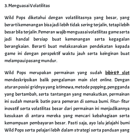
3. Menguasai Volatilitas
Wild Pops diketahui dengan volatilitasnya yang besar, yang
berarti kemenangan bisa jadi lebih tidak sering terjalin, tetapi lebih
besar bila terjalin. Pemeran wajib menguasai volatilitas game serta
jadi handal bersiap buat kemenangan serta kegagalan
berangkaian. Berarti buat melaksanakan pendekatan kepada
game ini dengan perspektif waktu jauh serta keinginan buat
melampaui pasang mundur.
Wild Pops merupakan permainan yang sudah
bibir69 slot
mendeskripsikan balik pengalaman main slot online. Dengan
aturan posisi gridnya yang istimewa, metode popping, pengganda
yang bertambah, serta tantangan yang menakutkan, permainan
ini sudah menarik batin para pemeran di semua bumi. Fitur- fitur
inovatif serta volatilitas besar dari permainan ini menjadikannya
kesukaan di antara mereka yang mencari kebahagiaan serta
kemampuan pembayaran besar. Pasti saja, ayo lalu jelajahi bumi
Wild Pops serta pelajari lebih dalam strategi serta panduan yang