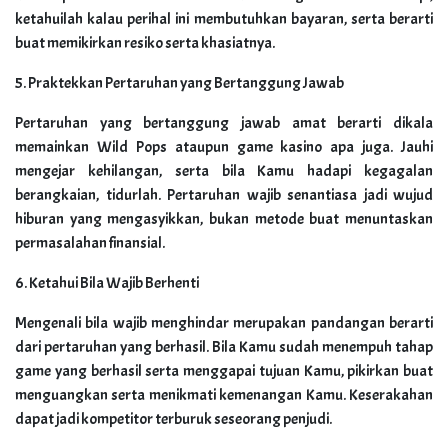
ketahuilah kalau perihal ini membutuhkan bayaran, serta berarti
buat memikirkan resiko serta khasiatnya.
5. Praktekkan Pertaruhan yang Bertanggung Jawab
Pertaruhan yang bertanggung jawab amat berarti dikala
memainkan Wild Pops ataupun game kasino apa juga. Jauhi
mengejar kehilangan, serta bila Kamu hadapi kegagalan
berangkaian, tidurlah. Pertaruhan wajib senantiasa jadi wujud
hiburan yang mengasyikkan, bukan metode buat menuntaskan
permasalahan finansial.
6. Ketahui Bila Wajib Berhenti
Mengenali bila wajib menghindar merupakan pandangan berarti
dari pertaruhan yang berhasil. Bila Kamu sudah menempuh tahap
game yang berhasil serta menggapai tujuan Kamu, pikirkan buat
menguangkan serta menikmati kemenangan Kamu. Keserakahan
dapat jadi kompetitor terburuk seseorang penjudi.