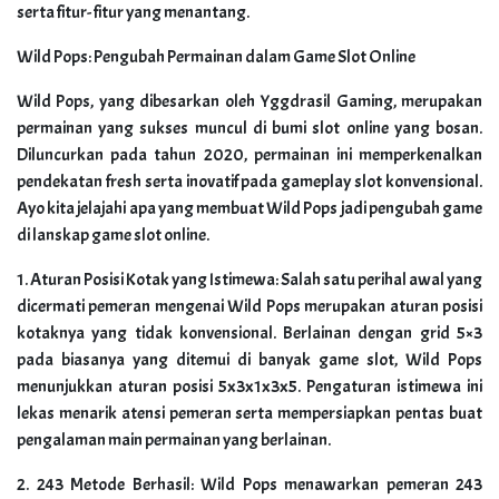
serta fitur- fitur yang menantang.
Wild Pops: Pengubah Permainan dalam Game Slot Online
Wild Pops, yang dibesarkan oleh Yggdrasil Gaming, merupakan
permainan yang sukses muncul di bumi slot online yang bosan.
Diluncurkan pada tahun 2020, permainan ini memperkenalkan
pendekatan fresh serta inovatif pada gameplay slot konvensional.
Ayo kita jelajahi apa yang membuat Wild Pops jadi pengubah game
di lanskap game slot online.
1. Aturan Posisi Kotak yang Istimewa: Salah satu perihal awal yang
dicermati pemeran mengenai Wild Pops merupakan aturan posisi
kotaknya yang tidak konvensional. Berlainan dengan grid 5×3
pada biasanya yang ditemui di banyak game slot, Wild Pops
menunjukkan aturan posisi 5x3x1x3x5. Pengaturan istimewa ini
lekas menarik atensi pemeran serta mempersiapkan pentas buat
pengalaman main permainan yang berlainan.
2. 243 Metode Berhasil: Wild Pops menawarkan pemeran 243