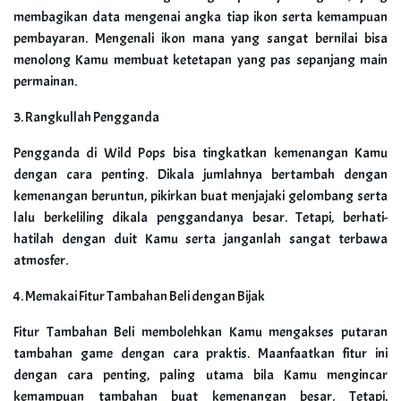
membagikan data mengenai angka tiap ikon serta kemampuan
pembayaran. Mengenali ikon mana yang sangat bernilai bisa
menolong Kamu membuat ketetapan yang pas sepanjang main
permainan.
3. Rangkullah Pengganda
Pengganda di Wild Pops bisa tingkatkan kemenangan Kamu
dengan cara penting. Dikala jumlahnya bertambah dengan
kemenangan beruntun, pikirkan buat menjajaki gelombang serta
lalu berkeliling dikala penggandanya besar. Tetapi, berhati-
hatilah dengan duit Kamu serta janganlah sangat terbawa
atmosfer.
4. Memakai Fitur Tambahan Beli dengan Bijak
Fitur Tambahan Beli membolehkan Kamu mengakses putaran
tambahan game dengan cara praktis. Maanfaatkan fitur ini
dengan cara penting, paling utama bila Kamu mengincar
kemampuan tambahan buat kemenangan besar. Tetapi,