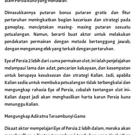
alam Persia kuno yang menawan.
Dimasukkannya putaran bonus putaran gratis dan fitur
pertaruhan meningkatkan bagian keceriaan dan strategi pada
gameplay, menciptakan masing- masing putaran sesuatu
petualangan. Namun, berarti buat aktor untuk melakukan
pendekatan permainan dengan metode bertanggung jawab,
dengan mengenang efek yang terkait dengan pertaruhan.
Eye of Persia 2 lebih dari cuma permainan slot; ini ialah penjelajahan
melampaui lama dan adat, pencarian kekayaan, dan kesempatan
untuk berupaya kesuksesan dan strategi Kalian. Jadi, apabila
Kalian sedia untuk membuka petualangan tidak terbengkalai dan
mengungkap rahasia Eye of Persia, cobalah tantangan slot ini–
Kalian dapat jadi akan menghasilkan harta karun Persia kuno
menunggu Kalian.
Mengungkap Adiratna Tersembunyi Game
Disaat aktor mempelajari Eye of Persia 2 lebih dalam, mereka akan