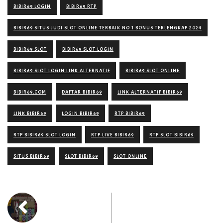
BIBIR69 LOGIN
BIBIR69 RTP
BIBIR69 SITUS JUDI SLOT ONLINE TERBAIK NO 1 BONUS TERLENGKAP 2024
BIBIR69 SLOT
BIBIR69 SLOT LOGIN
BIBIR69 SLOT LOGIN LINK ALTERNATIF
BIBIR69 SLOT ONLINE
BIBIR69.COM
DAFTAR BIBIR69
LINK ALTERNATIF BIBIR69
LINK BIBIR69
LOGIN BIBIR69
RTP BIBIR69
RTP BIBIR69 SLOT LOGIN
RTP LIVE BIBIR69
RTP SLOT BIBIR69
SITUS BIBIR69
SLOT BIBIR69
SLOT ONLINE