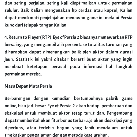
dan sering berjalan, sering kali dioptimalkan untuk permainan
seluler. Baik Kalian mengenakan hp cerdas atau kapsul, Kalian
dapat menikmati penjelajahan menawan game ini melalui Persia
kuno dari telapak tangan Kalian.
4. Return to Player( RTP): Eye of Persia 2 biasanya menawarkan RTP
bersaing, yang mengambil alih persentase totalitas taruhan yang
diharapkan dapat dimenangkan balik oleh aktor dalam durasi
jauh. Statistik ini yakni ditaksir berarti buat aktor yang ingin
membuat ketetapan berasal pada informasi hal langkah
permainan mereka.
Masa Depan Mata Persia
Berbarengan dengan kemudian bertumbuhnya pabrik game
online, bisa jadi besar Eye of Persia 2 akan hadapi pembaruan dan
ekskalasi untuk membuat aktor tetap turut dan. Pengembang
dapat memberitahukan fitur bonus terbaru, jelukan deskripsi yang
diperluas, atau terlebih bagan yang lebih mendalam untuk
tingkatkan pengalaman dengan metode keseluruhan.