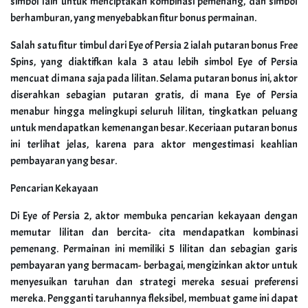
simbol lain untuk menciptakan kombinasi pemenang, dan simbol
berhamburan, yang menyebabkan fitur bonus permainan.
Salah satu fitur timbul dari Eye of Persia 2 ialah putaran bonus Free
Spins, yang diaktifkan kala 3 atau lebih simbol Eye of Persia
mencuat di mana saja pada lilitan. Selama putaran bonus ini, aktor
diserahkan sebagian putaran gratis, di mana Eye of Persia
menabur hingga melingkupi seluruh lilitan, tingkatkan peluang
untuk mendapatkan kemenangan besar. Keceriaan putaran bonus
ini terlihat jelas, karena para aktor mengestimasi keahlian
pembayaran yang besar.
Pencarian Kekayaan
Di Eye of Persia 2, aktor membuka pencarian kekayaan dengan
memutar lilitan dan bercita- cita mendapatkan kombinasi
pemenang. Permainan ini memiliki 5 lilitan dan sebagian garis
pembayaran yang bermacam- berbagai, mengizinkan aktor untuk
menyesuikan taruhan dan strategi mereka sesuai preferensi
mereka. Pengganti taruhannya fleksibel, membuat game ini dapat