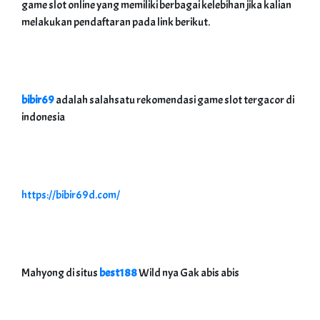
game slot online yang memiliki berbagai kelebihan jika kalian
melakukan pendaftaran pada link berikut.
bibir69
adalah salahsatu rekomendasi game slot tergacor di
indonesia
https://bibir69d.com/
Mahyong di situs
best188
Wild nya Gak abis abis