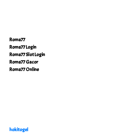
Roma77
Roma77 Login
Roma77 Slot Login
Roma77 Gacor
Roma77 Online
hokitogel