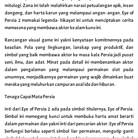
mitologi. Zona ini telah melahirkan narasi petualangan epik, insan
dongeng, dan harta karun yang melampaui angan- angan. Eye of
Persia 2 memakai legenda- hikayat ini untuk menciptakan cerita
memesona yang membawa aktor ke alam kuno ini.
Rancangan visual game ini yakni kenyataan komitmennya pada
keaslian. Pola yang lingkungan, lanskap yang produktif, dan
simbol yang baik membawa aktor ke masa kala Persia jadi pusat
seni, ilmu, dan adat. Minat pada detail ini membenamkan aktor
dalam pengalaman yang melampaui permainan slot pada
umumnya, menjadikannya permainan yang wajib dimainkan buat
mereka yang meluhurkan campuran asal ide dan hiburan.
Tenaga Capai Mata Persia
Inti dari Eye of Persia 2 ada pada simbol titulernya, Eye of Persia.
Simbol ini memegang kunci untuk membuka harta amat berarti
dalam permainan dan yakni inti dari pencarian aktor. Eye of Persia
berfungsi berlaku seperti simbol liar permainan, mengutip ganti