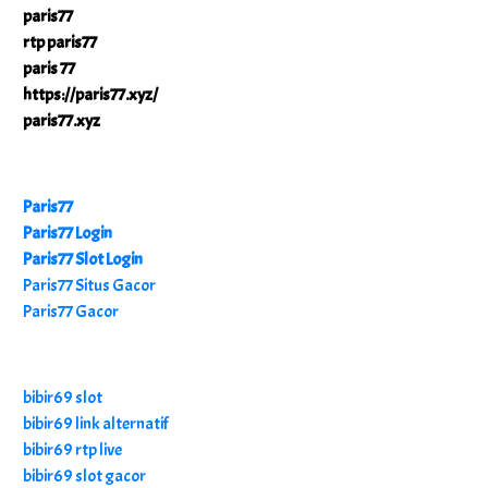
paris77
rtp paris77
paris 77
https://paris77.xyz/
paris77.xyz
Paris77
Paris77 Login
Paris77 Slot Login
Paris77 Situs Gacor
Paris77 Gacor
bibir69 slot
bibir69 link alternatif
bibir69 rtp live
bibir69 slot gacor