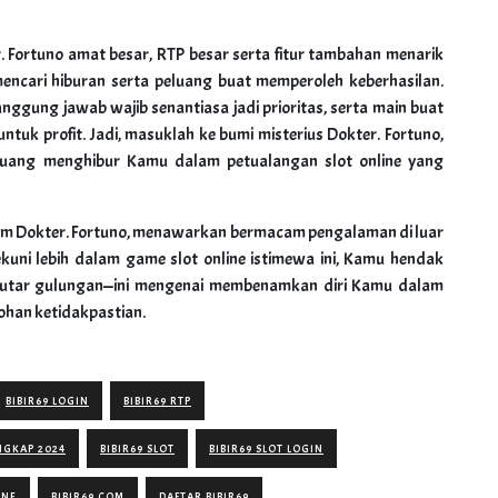
. Fortuno amat besar, RTP besar serta fitur tambahan menarik
ncari hiburan serta peluang buat memperoleh keberhasilan.
nggung jawab wajib senantiasa jadi prioritas, serta main buat
tuk profit. Jadi, masuklah ke bumi misterius Dokter. Fortuno,
eluang menghibur Kamu dalam petualangan slot online yang
acam Dokter. Fortuno, menawarkan bermacam pengalaman di luar
ni lebih dalam game slot online istimewa ini, Kamu hendak
mutar gulungan—ini mengenai membenamkan diri Kamu dalam
bohan ketidakpastian.
BIBIR69 LOGIN
BIBIR69 RTP
ENGKAP 2024
BIBIR69 SLOT
BIBIR69 SLOT LOGIN
INE
BIBIR69.COM
DAFTAR BIBIR69