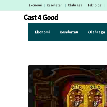
Skip
Ekonomi
Kesehatan
Olahraga
Teknologi
to
content
Cast 4 Good
Ekonomi
Kesehatan
Olahraga