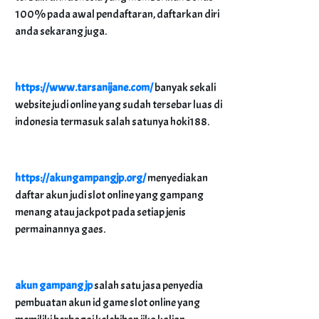
100% pada awal pendaftaran, daftarkan diri
anda sekarang juga.
https://www.tarsanijane.com/
banyak sekali
website judi online yang sudah tersebar luas di
indonesia termasuk salah satunya hoki188.
https://akungampangjp.org/
menyediakan
daftar akun judi slot online yang gampang
menang atau jackpot pada setiap jenis
permainannya gaes.
akun gampang jp
salah satu jasa penyedia
pembuatan akun id game slot online yang