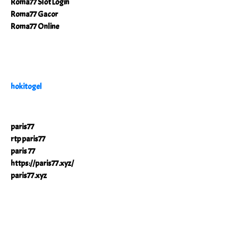
Roma77 Slot Login
Roma77 Gacor
Roma77 Online
hokitogel
paris77
rtp paris77
paris 77
https://paris77.xyz/
paris77.xyz