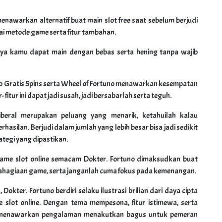
nawarkan alternatif buat main slot free saat sebelum berjudi
sai metode game serta fitur tambahan.
aya kamu dapat main dengan bebas serta hening tanpa wajib
o Gratis Spins serta Wheel of Fortuno menawarkan kesempatan
itur ini dapat jadi susah, jadi bersabarlah serta teguh.
liberal merupakan peluang yang menarik, ketahuilah kalau
ilan. Berjudi dalam jumlah yang lebih besar bisa jadi sedikit
ategi yang dipastikan.
game slot online semacam Dokter. Fortuno dimaksudkan buat
ahagiaan game, serta janganlah cuma fokus pada kemenangan.
okter. Fortuno berdiri selaku ilustrasi brilian dari daya cipta
 slot online. Dengan tema mempesona, fitur istimewa, serta
 menawarkan pengalaman menakutkan bagus untuk pemeran