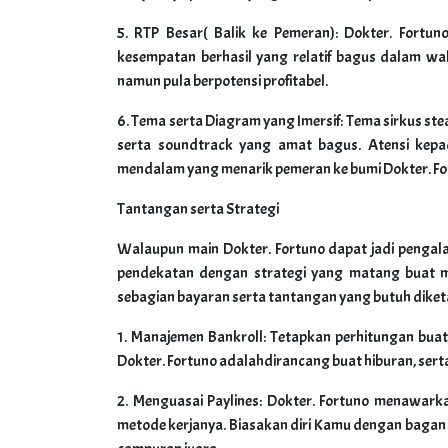
5. RTP Besar( Balik ke Pemeran): Dokter. Fort
kesempatan berhasil yang relatif bagus dalam wak
namun pula berpotensi profitabel.
6. Tema serta Diagram yang Imersif: Tema sirkus s
serta soundtrack yang amat bagus. Atensi kepa
mendalam yang menarik pemeran ke bumi Dokter. F
Tantangan serta Strategi
Walaupun main Dokter. Fortuno dapat jadi pengala
pendekatan dengan strategi yang matang buat m
sebagian bayaran serta tantangan yang butuh diketah
1. Manajemen Bankroll: Tetapkan perhitungan buat
Dokter. Fortuno adalahdirancang buat hiburan, serta
2. Menguasai Paylines: Dokter. Fortuno menawar
metode kerjanya. Biasakan diri Kamu dengan bagan