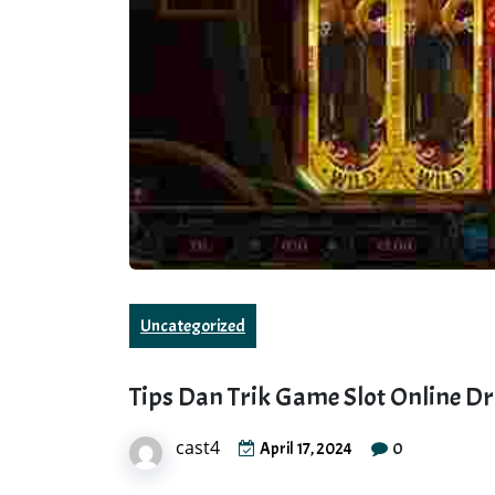
Uncategorized
Tips Dan Trik Game Slot Online Dr
cast4
0
April 17, 2024