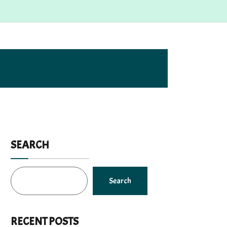
SEARCH
Search
RECENT POSTS