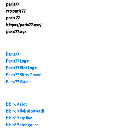
paris77
rtp paris77
paris 77
https://paris77.xyz/
paris77.xyz
Paris77
Paris77 Login
Paris77 Slot Login
Paris77 Situs Gacor
Paris77 Gacor
bibir69 slot
bibir69 link alternatif
bibir69 rtp live
bibir69 slot gacor