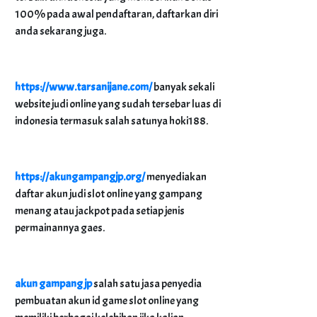
100% pada awal pendaftaran, daftarkan diri
anda sekarang juga.
https://www.tarsanijane.com/
banyak sekali
website judi online yang sudah tersebar luas di
indonesia termasuk salah satunya hoki188.
https://akungampangjp.org/
menyediakan
daftar akun judi slot online yang gampang
menang atau jackpot pada setiap jenis
permainannya gaes.
akun gampang jp
salah satu jasa penyedia
pembuatan akun id game slot online yang