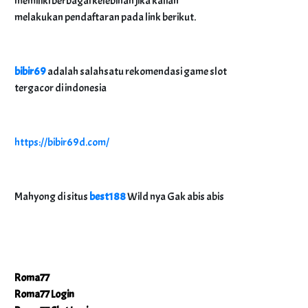
memiliki berbagai kelebihan jika kalian
melakukan pendaftaran pada link berikut.
bibir69
adalah salahsatu rekomendasi game slot
tergacor di indonesia
https://bibir69d.com/
Mahyong di situs
best188
Wild nya Gak abis abis
Roma77
Roma77 Login