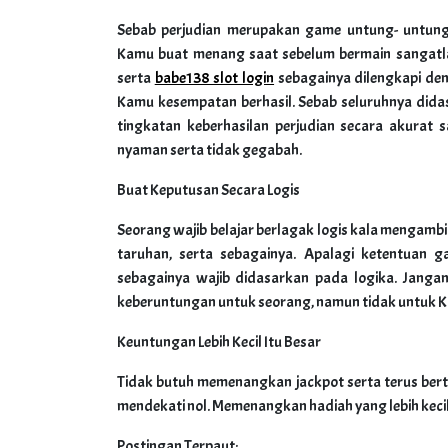
Sebab perjudian merupakan game untung- untung
Kamu buat menang saat sebelum bermain sangatlah 
serta
babe138 slot login
sebagainya dilengkapi deng
Kamu kesempatan berhasil. Sebab seluruhnya didas
tingkatan keberhasilan perjudian secara akurat 
nyaman serta tidak gegabah.
Buat Keputusan Secara Logis
Seorang wajib belajar berlagak logis kala mengamb
taruhan, serta sebagainya. Apalagi ketentuan g
sebagainya wajib didasarkan pada logika. Jangan 
keberuntungan untuk seorang, namun tidak untuk 
Keuntungan Lebih Kecil Itu Besar
Tidak butuh memenangkan jackpot serta terus bert
mendekati nol. Memenangkan hadiah yang lebih kecil s
Postingan Terpaut: