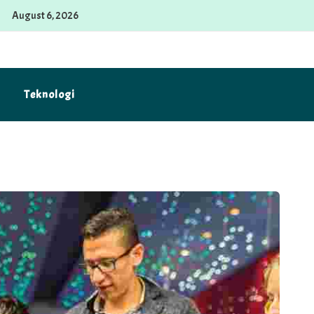
August 6, 2026
Teknologi