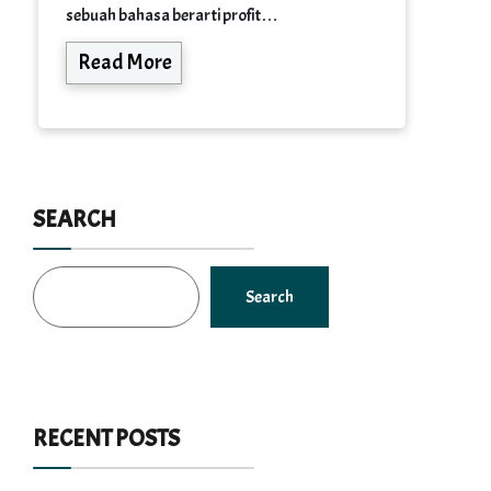
sebuah bahasa berarti profit…
Read More
SEARCH
Search
RECENT POSTS