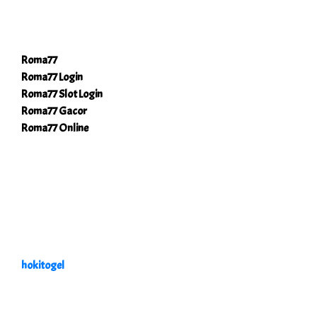
Roma77
Roma77 Login
Roma77 Slot Login
Roma77 Gacor
Roma77 Online
hokitogel