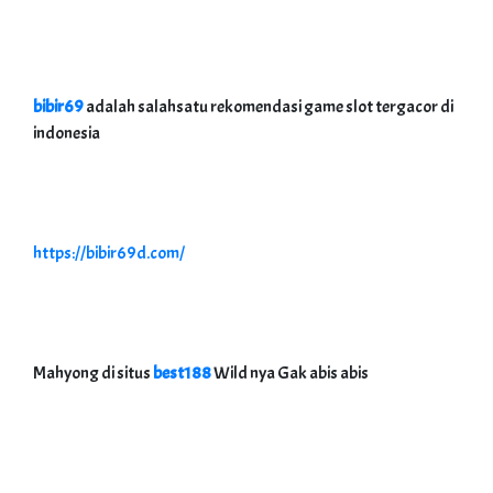
bibir69
adalah salahsatu rekomendasi game slot tergacor di
indonesia
https://bibir69d.com/
Mahyong di situs
best188
Wild nya Gak abis abis