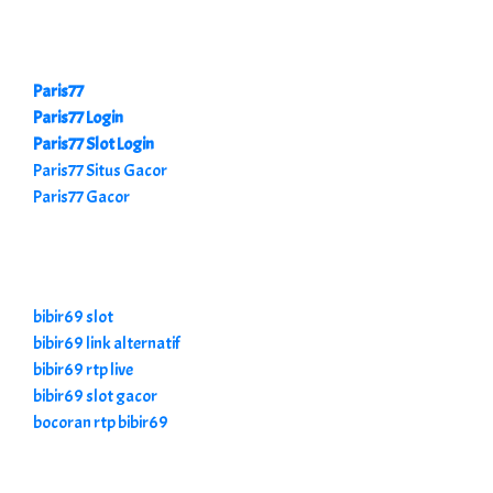
Paris77
Paris77 Login
Paris77 Slot Login
Paris77 Situs Gacor
Paris77 Gacor
bibir69 slot
bibir69 link alternatif
bibir69 rtp live
bibir69 slot gacor
bocoran rtp bibir69