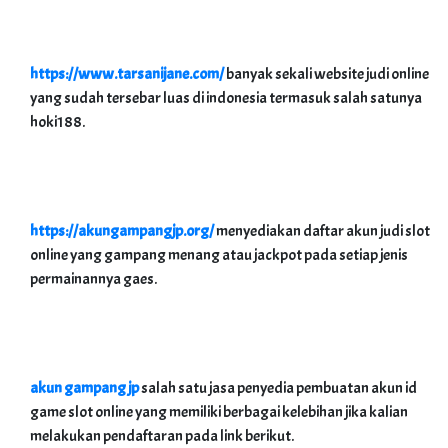
https://www.tarsanijane.com/
banyak sekali website judi online
yang sudah tersebar luas di indonesia termasuk salah satunya
hoki188.
https://akungampangjp.org/
menyediakan daftar akun judi slot
online yang gampang menang atau jackpot pada setiap jenis
permainannya gaes.
akun gampang jp
salah satu jasa penyedia pembuatan akun id
game slot online yang memiliki berbagai kelebihan jika kalian
melakukan pendaftaran pada link berikut.