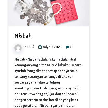
Nisbah
cast4
0
July 10, 2023
Nisbah – Nisbah adalah skema dalam hal
keuangan yang dimana itu dilakukan secara
syariah. Yang dimana setiap adanya rasio
tentang keuangan tentunya dilakukan
seccara syariah dan terhitung
keuntungannya itu dihitung secata syariah
dan tentunya dengan jujur dan adil sesuai
dengen peraturan dan keadilan yang jelas
pada peraturan. Nisbah syariah ini dalam