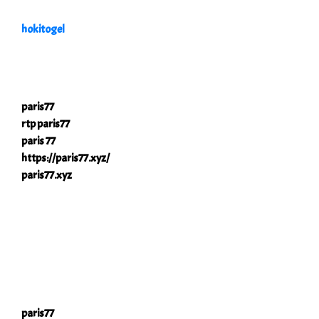
hokitogel
paris77
rtp paris77
paris 77
https://paris77.xyz/
paris77.xyz
paris77