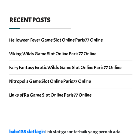
RECENT POSTS
Helloween Fever Game Slot Online Paris77 Online
Viking Wilds Game Slot Online Paris77 Online
Fairy Fantasy Exotic Wilds Game Slot Online Paris77 Online
Nitropolis Game Slot Online Paris77 Online
Links of Ra Game Slot Online Paris77 Online
babe138 slot login
link slot gacor terbaik yang pernah ada.