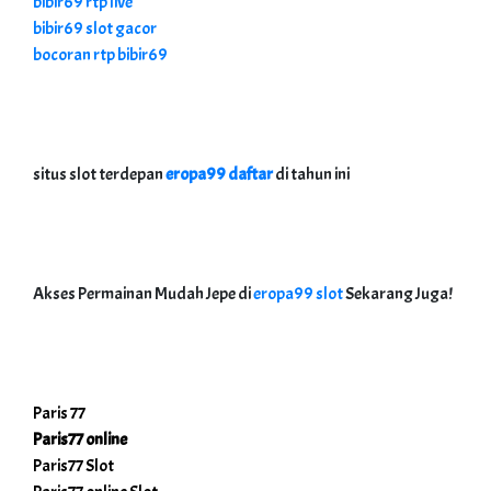
bibir69 rtp live
bibir69 slot gacor
bocoran rtp bibir69
situs slot terdepan
eropa99 daftar
di tahun ini
Akses Permainan Mudah Jepe di
eropa99 slot
Sekarang Juga!
Paris 77
Paris77 online
Paris77 Slot