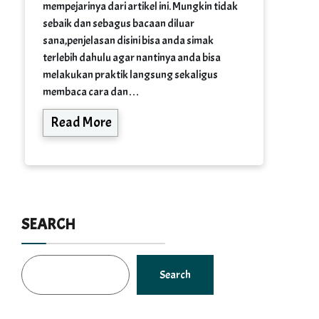
mempejarinya dari artikel ini. Mungkin tidak
sebaik dan sebagus bacaan diluar
sana,penjelasan disini bisa anda simak
terlebih dahulu agar nantinya anda bisa
melakukan praktik langsung sekaligus
membaca cara dan…
Read More
SEARCH
Search