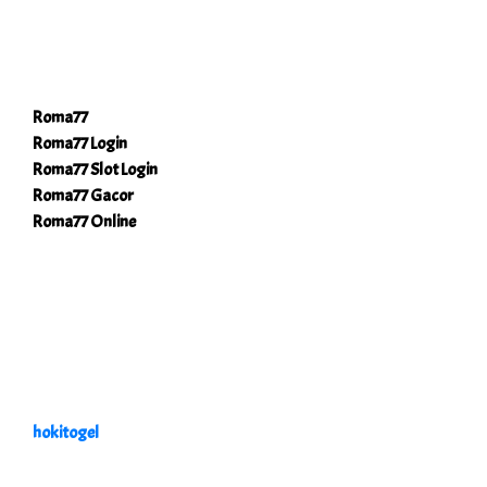
Roma77
Roma77 Login
Roma77 Slot Login
Roma77 Gacor
Roma77 Online
hokitogel