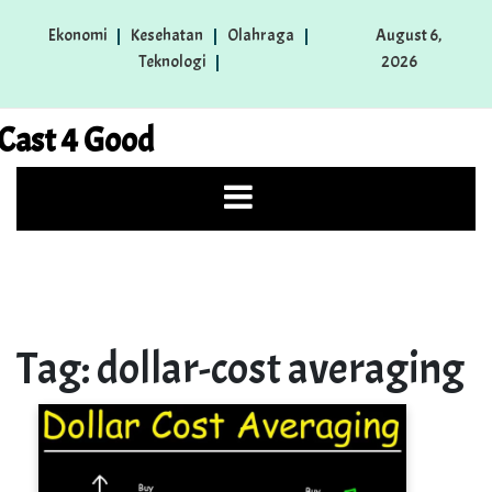
Skip
Ekonomi
Kesehatan
Olahraga
August 6,
to
Teknologi
2026
content
Cast 4 Good
Tag:
dollar-cost averaging