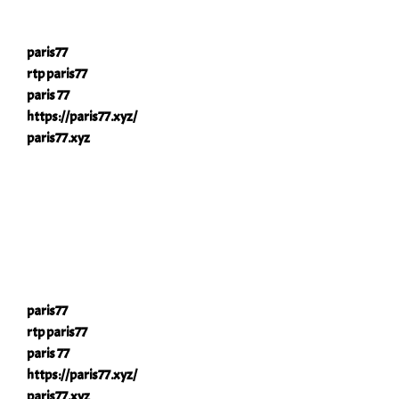
paris77
rtp paris77
paris 77
https://paris77.xyz/
paris77.xyz
paris77
rtp paris77
paris 77
https://paris77.xyz/
paris77.xyz