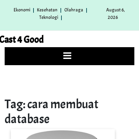
Skip
Ekonomi
Kesehatan
Olahraga
August 6,
to
Teknologi
2026
content
Cast 4 Good
Tag:
cara membuat
database