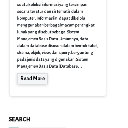
suatu koleksi informasi yang tersimpan
secara teratur dan sistematis dalam
komputer. Informasi ini dapat dikelola
menggunakan berbagai macam perangkat
lunak yang disebut sebagai Sistem
Manajemen Basis Data. Umumnya, data
dalam database disusun dalam bentuk tabel,
skema, objek, view, dan query, bergantung
pada jenis data yang digunakan. Sistem
Manajemen Basis Data (Database…
Read More
SEARCH