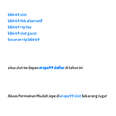
bibir69 slot
bibir69 link alternatif
bibir69 rtp live
bibir69 slot gacor
bocoran rtp bibir69
situs slot terdepan
eropa99 daftar
di tahun ini
Akses Permainan Mudah Jepe di
eropa99 slot
Sekarang Juga!