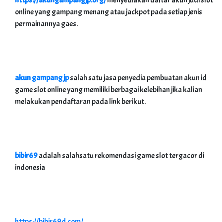
https://akungampangjp.org/
menyediakan daftar akun judi slot
online yang gampang menang atau jackpot pada setiap jenis
permainannya gaes.
akun gampang jp
salah satu jasa penyedia pembuatan akun id
game slot online yang memiliki berbagai kelebihan jika kalian
melakukan pendaftaran pada link berikut.
bibir69
adalah salahsatu rekomendasi game slot tergacor di
indonesia
https://bibir69d.com/