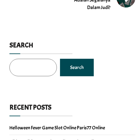
Dalam Judi?
SEARCH
Search
RECENT POSTS
Helloween Fever Game Slot Online Paris77 Online