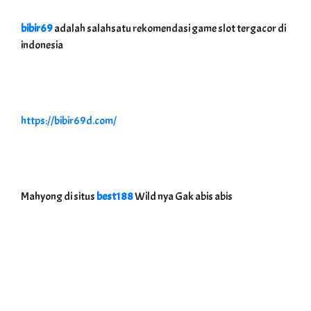
bibir69
adalah salahsatu rekomendasi game slot tergacor di
indonesia
https://bibir69d.com/
Mahyong di situs
best188
Wild nya Gak abis abis