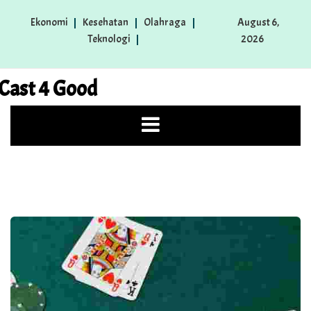
Skip
Ekonomi
Kesehatan
Olahraga
August 6,
to
Teknologi
2026
content
Cast 4 Good