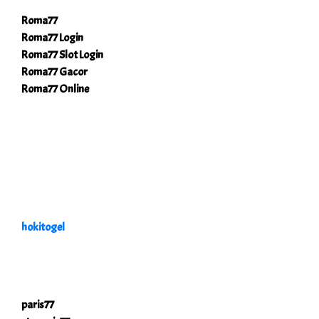
Roma77
Roma77 Login
Roma77 Slot Login
Roma77 Gacor
Roma77 Online
hokitogel
paris77