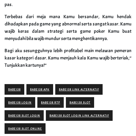
pas.
Terbebas dari meja mana Kamu bersandar, Kamu hendak
dihadapkan pada game yang abnormal serta sangat kasar. Kamu
wajib keras dalam strategi serta game poker Kamu buat
menyudahi bila wajib mundur serta menghentikannya.
Bagi aku sesungguhnya lebih profitabel main melawan pemeran
kasar kategori dasar. Kamu menjauh kala Kamu wajib berteriak,“
Tunjukkan kartunya!”
BABE138
BABE138 APK
BABE138 LINK ALTERNATIF
BABE138 LOGIN
BABE138 RTP
BABE138 SLOT
BABE138 SLOT LOGIN
BABE138 SLOT LOGIN LINK ALTERNATIF
BABE138 SLOT ONLINE