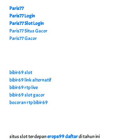
Paris77
Paris77 Login
Paris77 Slot Login
Paris77 Situs Gacor
Paris77 Gacor
bibir69 slot
bibir69 link alternatif
bibir69 rtp live
bibir69 slot gacor
bocoran rtp bibir69
situs slot terdepan
eropa99 daftar
di tahun ini