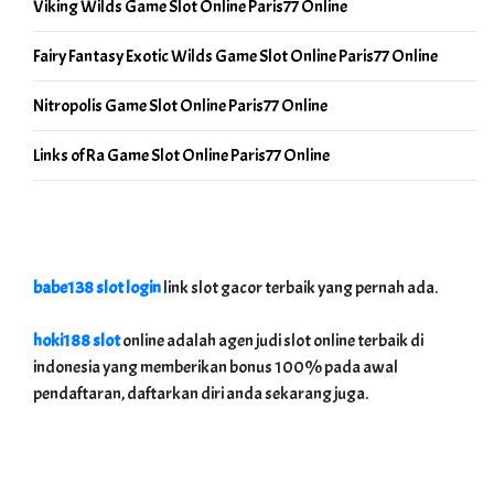
Viking Wilds Game Slot Online Paris77 Online
Fairy Fantasy Exotic Wilds Game Slot Online Paris77 Online
Nitropolis Game Slot Online Paris77 Online
Links of Ra Game Slot Online Paris77 Online
babe138 slot login
link slot gacor terbaik yang pernah ada.
hoki188 slot
online adalah agen judi slot online terbaik di
indonesia yang memberikan bonus 100% pada awal
pendaftaran, daftarkan diri anda sekarang juga.