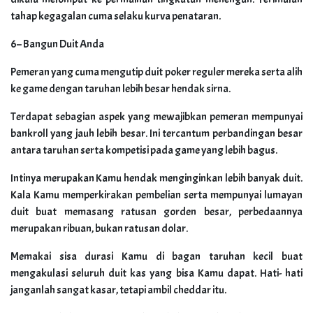
tahap kegagalan cuma selaku kurva penataran.
6– Bangun Duit Anda
Pemeran yang cuma mengutip duit poker reguler mereka serta alih
ke game dengan taruhan lebih besar hendak sirna.
Terdapat sebagian aspek yang mewajibkan pemeran mempunyai
bankroll yang jauh lebih besar. Ini tercantum perbandingan besar
antara taruhan serta kompetisi pada game yang lebih bagus.
Intinya merupakan Kamu hendak menginginkan lebih banyak duit.
Kala Kamu memperkirakan pembelian serta mempunyai lumayan
duit buat memasang ratusan gorden besar, perbedaannya
merupakan ribuan, bukan ratusan dolar.
Memakai sisa durasi Kamu di bagan taruhan kecil buat
mengakulasi seluruh duit kas yang bisa Kamu dapat. Hati- hati
janganlah sangat kasar, tetapi ambil cheddar itu.