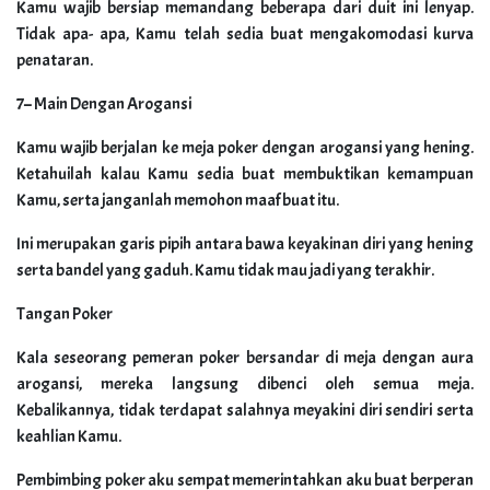
Kamu wajib bersiap memandang beberapa dari duit ini lenyap.
Tidak apa- apa, Kamu telah sedia buat mengakomodasi kurva
penataran.
7– Main Dengan Arogansi
Kamu wajib berjalan ke meja poker dengan arogansi yang hening.
Ketahuilah kalau Kamu sedia buat membuktikan kemampuan
Kamu, serta janganlah memohon maaf buat itu.
Ini merupakan garis pipih antara bawa keyakinan diri yang hening
serta bandel yang gaduh. Kamu tidak mau jadi yang terakhir.
Tangan Poker
Kala seseorang pemeran poker bersandar di meja dengan aura
arogansi, mereka langsung dibenci oleh semua meja.
Kebalikannya, tidak terdapat salahnya meyakini diri sendiri serta
keahlian Kamu.
Pembimbing poker aku sempat memerintahkan aku buat berperan