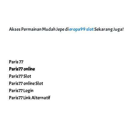
Akses Permainan Mudah Jepe di
eropa99 slot
Sekarang Juga!
Paris 77
Paris77 online
Paris77 Slot
Paris77 online Slot
Paris77 Login
Paris77 Link Alternatif