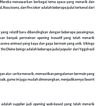
gi. Mereka menawarkan berbagai tema space yang menarik dan
, Reactoonz, dan Fire Joker adalah beberapa judul terkenal dari
e yang relatif baru dibandingkan dengan beberapa pesaingnya.
lkan banyak permainan opening inovatif yang telah menarik
 karena animasi yang kaya dan gaya bermain yang unik. Vikings
 the Divine beings adalah beberapa judul populer dari Yggdrasil
n alur cerita menarik, memastikan pengalaman bermain yang
aik, game ini juga mudah dimenangkan, menjadikannya favorit
in adalah supplier judi opening web-based yang telah menarik