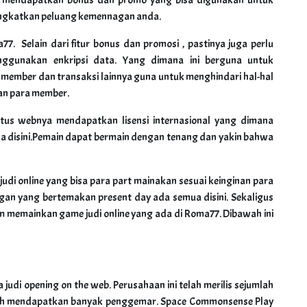
n mendapatkan bonus dan promo yang bisa digunakan untuk
ingkatkan peluang kemennagan anda.
7. Selain dari fitur bonus dan promosi , pastinya juga perlu
gunakan enkripsi data. Yang dimana ini berguna untuk
member dan transaksi lainnya guna untuk menghindari hal-hal
an para member.
us webnya mendapatkan lisensi internasional yang dimana
da disini.Pemain dapat bermain dengan tenang dan yakin bahwa
di online yang bisa para part mainakan sesuai keinginan para
gan yang bertemakan present day ada semua disini. Sekaligus
 memainkan game judi online yang ada di Roma77. Dibawah ini
judi opening on the web. Perusahaan ini telah merilis sejumlah
elah mendapatkan banyak penggemar. Space Commonsense Play