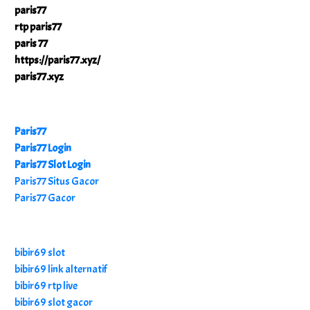
paris77
rtp paris77
paris 77
https://paris77.xyz/
paris77.xyz
Paris77
Paris77 Login
Paris77 Slot Login
Paris77 Situs Gacor
Paris77 Gacor
bibir69 slot
bibir69 link alternatif
bibir69 rtp live
bibir69 slot gacor