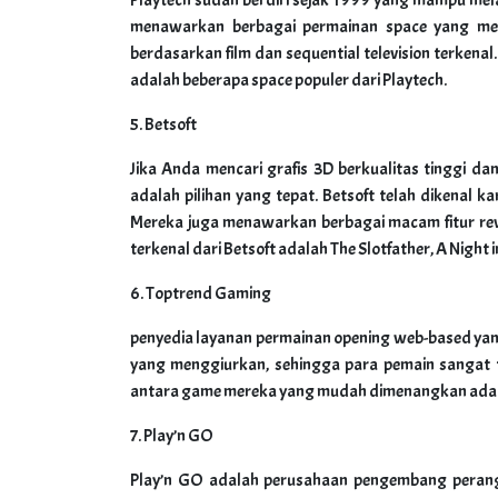
Playtech sudah berdiri sejak 1999 yang mampu mela
menawarkan berbagai permainan space yang me
berdasarkan film dan sequential television terkenal
adalah beberapa space populer dari Playtech.
5. Betsoft
Jika Anda mencari grafis 3D berkualitas tinggi d
adalah pilihan yang tepat. Betsoft telah dikenal k
Mereka juga menawarkan berbagai macam fitur rew
terkenal dari Betsoft adalah The Slotfather, A Night in
6. Toptrend Gaming
penyedia layanan permainan opening web-based ya
yang menggiurkan, sehingga para pemain sangat t
antara game mereka yang mudah dimenangkan adala
7. Play’n GO
Play’n GO adalah perusahaan pengembang perang