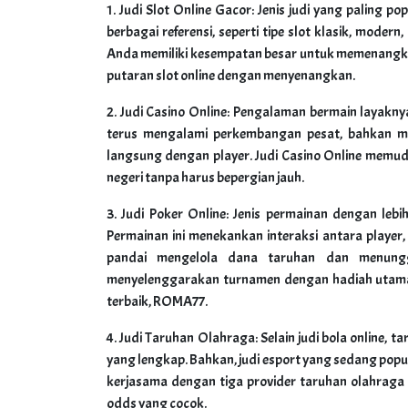
1. Judi Slot Online Gacor: Jenis judi yang paling po
berbagai referensi, seperti tipe slot klasik, mode
Anda memiliki kesempatan besar untuk memenangka
putaran slot online dengan menyenangkan.
2. Judi Casino Online: Pengalaman bermain layaknya
terus mengalami perkembangan pesat, bahkan 
langsung dengan player. Judi Casino Online memud
negeri tanpa harus bepergian jauh.
3. Judi Poker Online: Jenis permainan dengan lebi
Permainan ini menekankan interaksi antara player,
pandai mengelola dana taruhan dan menungg
menyelenggarakan turnamen dengan hadiah utama f
terbaik, ROMA77.
4. Judi Taruhan Olahraga: Selain judi bola online,
yang lengkap. Bahkan, judi esport yang sedang pop
kerjasama dengan tiga provider taruhan olahraga 
odds yang cocok.