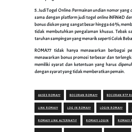
5. Judi Togel Online: Permainan undian nomor yang 
sama dengan platform judi togel online iNFiNi4D d
bonus diskon yang sangat besar hingga 66%, membe
tidak membutuhkan pengalaman khusus. Tebak saja
taruhan sampingan yang menarik seperti Colok Beb
ROMA77 tidak hanya menawarkan berbagai perm
menawarkan bonus promosi terbesar dan terlengkap
memiliki syarat dan ketentuan yang harus dipen
dengan syarat yang tidak memberatkan pemain.
AKSES ROMA77
BOCORAN ROMA77
BOCORAN RTP R
LINK ROMA77
LOG IN ROMA77
LOGIN ROMA77
ROMA77 LINK ALTERNATIF
ROMA77 LOGIN
ROMA77 