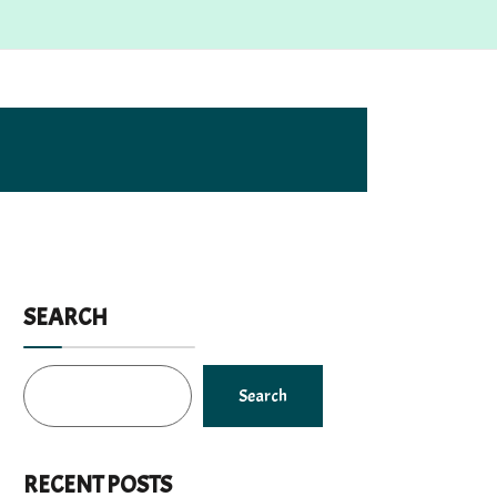
SEARCH
Search
RECENT POSTS