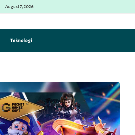
August 7, 2026
Teknologi