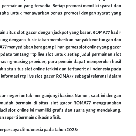
 permainan yang tersedia. Setiap promosi memiliki syarat dan
rusaha untuk menawarkan bonus promosi dengan syarat yang
n situs slot gacor dengan jackpot yang besar, ROMA77 hadir
ung dengan situs ini akan memberikan banyak keuntungan dan
A77 menyediakan beragam pilihan games slot online yang gacor
ate tentang rtp live slot untuk setiap judul permainan slot
i masing-masing provider, para pemain dapat memperoleh hasil
satu situs slot online terkini dan terfavorit di Indonesia pada
formasi rtp live slot gacor ROMA77 sebagai referensi dalam
luar negeri untuk mengunjungi kasino. Namun, saat ini dengan
n mudah bermain di situs slot gacor ROMA77 menggunakan
di slot online ini memiliki grafis dan suara yang mendukung,
eperti bermain di kasino fisik.
 terpercaya di Indonesia pada tahun 2023: