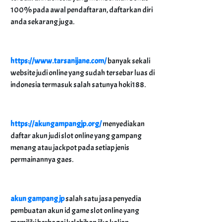
100% pada awal pendaftaran, daftarkan diri
anda sekarang juga.
https://www.tarsanijane.com/
banyak sekali
website judi online yang sudah tersebar luas di
indonesia termasuk salah satunya hoki188.
https://akungampangjp.org/
menyediakan
daftar akun judi slot online yang gampang
menang atau jackpot pada setiap jenis
permainannya gaes.
akun gampang jp
salah satu jasa penyedia
pembuatan akun id game slot online yang