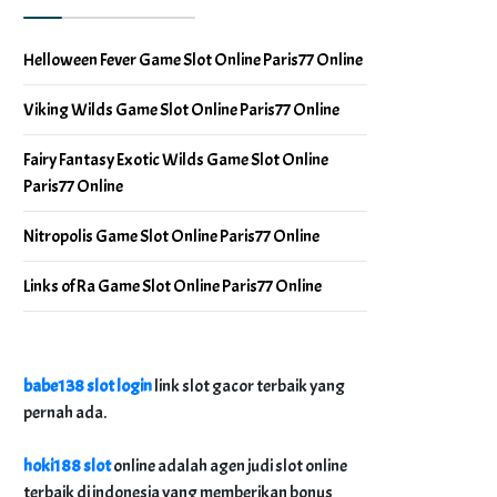
Helloween Fever Game Slot Online Paris77 Online
Viking Wilds Game Slot Online Paris77 Online
Fairy Fantasy Exotic Wilds Game Slot Online
Paris77 Online
Nitropolis Game Slot Online Paris77 Online
Links of Ra Game Slot Online Paris77 Online
babe138 slot login
link slot gacor terbaik yang
pernah ada.
hoki188 slot
online adalah agen judi slot online
terbaik di indonesia yang memberikan bonus