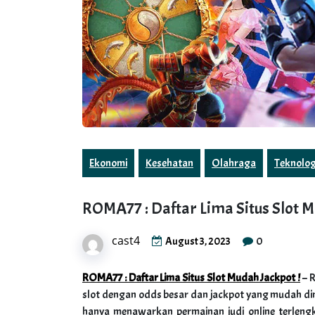
Ekonomi
Kesehatan
Olahraga
Teknolog
ROMA77 : Daftar Lima Situs Slot M
cast4
0
August 3, 2023
ROMA77 : Daftar Lima Situs Slot Mudah Jackpot !
– 
slot dengan odds besar dan jackpot yang mudah d
hanya menawarkan permainan judi online terlengk