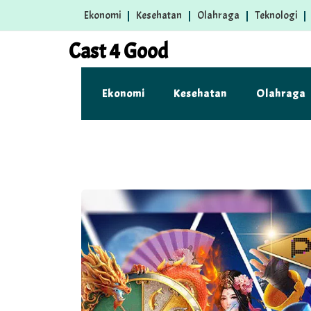
Skip
Ekonomi
Kesehatan
Olahraga
Teknologi
to
content
Cast 4 Good
Ekonomi
Kesehatan
Olahraga