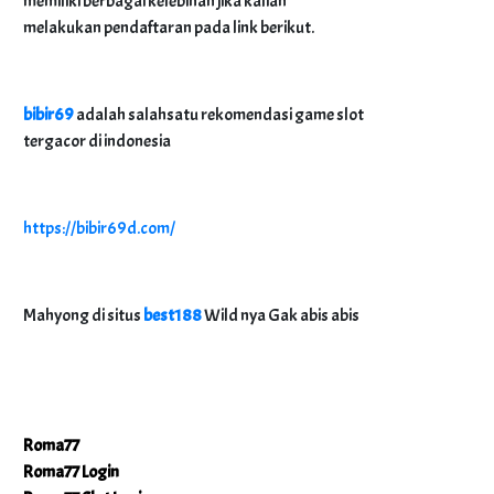
memiliki berbagai kelebihan jika kalian
melakukan pendaftaran pada link berikut.
bibir69
adalah salahsatu rekomendasi game slot
tergacor di indonesia
https://bibir69d.com/
Mahyong di situs
best188
Wild nya Gak abis abis
Roma77
Roma77 Login