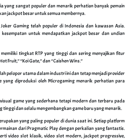
esia yang sangat populer dan menarik perhatian banyak pemain
kan jackpot besar untuk semua membernya.
 Joker Gaming telah populer di Indonesia dan kawasan Asia.
kesempatan untuk mendapatkan jackpot besar dan undian
memiliki tingkat RTP yang tinggi dan sering menyajikan fitur
ot Fruit,” “Koi Gate,” dan “Caishen Wins.”
ah pelopor utama dalam industri ini dan tetap menjadi provider
 yang diproduksi oleh Microgaming menarik perhatian para
 visual game yang sederhana tetapi modern dan terbaru pada
yang tinggi dan selalu mengembangkan game baru yang menarik.
erupakan yang paling populer di dunia saat ini. Setiap platform
ermainan dari Pragmatic Play dengan perkalian yang fantastis.
i video slot klasik, video slot modern, jackpot progressive,