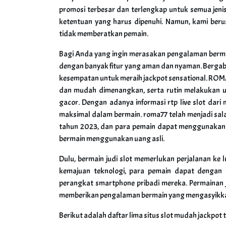
promosi terbesar dan terlengkap untuk semua jenis
ketentuan yang harus dipenuhi. Namun, kami be
tidak memberatkan pemain.
Bagi Anda yang ingin merasakan pengalaman bermai
dengan banyak fitur yang aman dan nyaman. Bergab
kesempatan untuk meraih jackpot sensational. ROM
dan mudah dimenangkan, serta rutin melakukan upd
gacor. Dengan adanya informasi rtp live slot dar
maksimal dalam bermain. roma77 telah menjadi salah 
tahun 2023, dan para pemain dapat menggunakan in
bermain menggunakan uang asli.
Dulu, bermain judi slot memerlukan perjalanan ke 
kemajuan teknologi, para pemain dapat denga
perangkat smartphone pribadi mereka. Permainan ju
memberikan pengalaman bermain yang mengasyikkan s
Berikut adalah daftar lima situs slot mudah jackpot