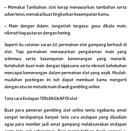
– Memakai Tambahan: slot kerap menawarkan tambahan serta
advertensi, memakai buat tingkatkan kesempatan Kamu.
– Main dengan Adem: Janganlah tergesa- gesa dikala main,
nikmati tiap putaran dengan hening.
Seperti itu catatan saran 20 permainan slot gampang berhasil di
slot. Tiap permainan menawarkan pengalaman main yang
istimewa serta kesempatan kemenangan yang menarik.
Ketahuilah buat main dengan bijaksana serta nikmati kehebohan
mencapai kemenangan dalam permainan slot yang asyik. Mudah-
mudahan postingan ini tuh dapat membuat kamu mengerti
dengan aturan metode main di web gambling online.
Tata cara Endapan TERLENGKAP DI slot
Buat para pemeran gambling slot online tentu ngebantu amat
sangat terdapatnya banyak tata cara endapan yang disediain
agae para member jadi amat gampang melaksanakan endapan