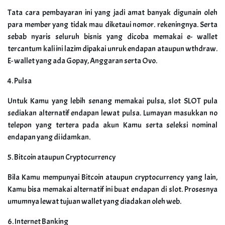
Tata cara pembayaran ini yang jadi amat banyak digunain oleh
para member yang tidak mau diketaui nomor. rekeningnya. Serta
sebab nyaris seluruh bisnis yang dicoba memakai e- wallet
tercantum kali ini lazim dipakai unruk endapan ataupun wthdraw.
E- wallet yang ada Gopay, Anggaran serta Ovo.
4. Pulsa
Untuk Kamu yang lebih senang memakai pulsa, slot SLOT pula
sediakan alternatif endapan lewat pulsa. Lumayan masukkan no
telepon yang tertera pada akun Kamu serta seleksi nominal
endapan yang di idamkan.
5. Bitcoin ataupun Cryptocurrency
Bila Kamu mempunyai Bitcoin ataupun cryptocurrency yang lain,
Kamu bisa memakai alternatif ini buat endapan di slot. Prosesnya
umumnya lewat tujuan wallet yang diadakan oleh web.
6. Internet Banking