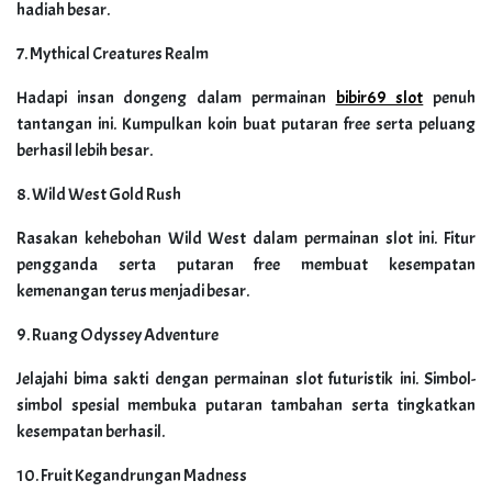
hadiah besar.
7. Mythical Creatures Realm
Hadapi insan dongeng dalam permainan
bibir69 slot
penuh
tantangan ini. Kumpulkan koin buat putaran free serta peluang
berhasil lebih besar.
8. Wild West Gold Rush
Rasakan kehebohan Wild West dalam permainan slot ini. Fitur
pengganda serta putaran free membuat kesempatan
kemenangan terus menjadi besar.
9. Ruang Odyssey Adventure
Jelajahi bima sakti dengan permainan slot futuristik ini. Simbol-
simbol spesial membuka putaran tambahan serta tingkatkan
kesempatan berhasil.
10. Fruit Kegandrungan Madness