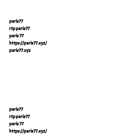
paris77
rtp paris77
paris 77
https://paris77.xyz/
paris77.xyz
paris77
rtp paris77
paris 77
https://paris77.xyz/