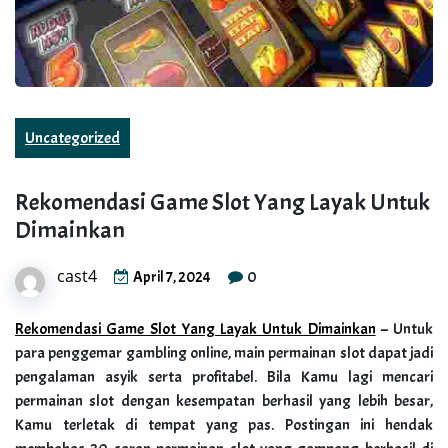
Uncategorized
Rekomendasi Game Slot Yang Layak Untuk
Dimainkan
cast4
0
April 7, 2024
Rekomendasi Game Slot Yang Layak Untuk Dimainkan
– Untuk
para penggemar gambling online, main permainan slot dapat jadi
pengalaman asyik serta profitabel. Bila Kamu lagi mencari
permainan slot dengan kesempatan berhasil yang lebih besar,
Kamu terletak di tempat yang pas. Postingan ini hendak