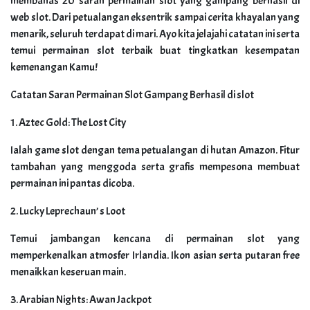
membahas 20 saran permainan slot yang gampang berhasil di
web slot. Dari petualangan eksentrik sampai cerita khayalan yang
menarik, seluruh terdapat di mari. Ayo kita jelajahi catatan ini serta
temui permainan slot terbaik buat tingkatkan kesempatan
kemenangan Kamu!
Catatan Saran Permainan Slot Gampang Berhasil di slot
1. Aztec Gold: The Lost City
Ialah game slot dengan tema petualangan di hutan Amazon. Fitur
tambahan yang menggoda serta grafis mempesona membuat
permainan ini pantas dicoba.
2. Lucky Leprechaun’ s Loot
Temui jambangan kencana di permainan slot yang
memperkenalkan atmosfer Irlandia. Ikon asian serta putaran free
menaikkan keseruan main.
3. Arabian Nights: Awan Jackpot