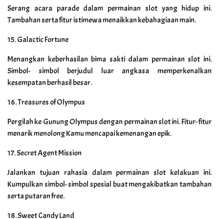
Serang acara parade dalam permainan slot yang hidup ini.
Tambahan serta fitur istimewa menaikkan kebahagiaan main.
15. Galactic Fortune
Menangkan keberhasilan bima sakti dalam permainan slot ini.
Simbol- simbol berjudul luar angkasa memperkenalkan
kesempatan berhasil besar.
16. Treasures of Olympus
Pergilah ke Gunung Olympus dengan permainan slot ini. Fitur- fitur
menarik menolong Kamu mencapai kemenangan epik.
17. Secret Agent Mission
Jalankan tujuan rahasia dalam permainan slot kelakuan ini.
Kumpulkan simbol- simbol spesial buat mengakibatkan tambahan
serta putaran free.
18. Sweet Candy Land