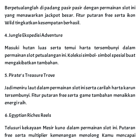
Berpetualanglah di padang pasir pasir dengan permainan slot ini
yang menawarkan jackpot besar. Fitur putaran free serta ikon
Wild tingkatkan kesempatan berhasil.
4. Jungle Ekspedisi Adventure
Masuki hutan luas serta temui harta tersembunyi dalam
permainan slot petualangan ini. Koleksi simbol- simbol spesial buat
mengakibatkan tambahan.
5. Pirate’ s Treasure Trove
Jadi meniru laut dalam permainan slot ini serta carilah harta karun
tersembunyi. Fitur putaran free serta game tambahan menaikkan
energi raih.
6. Egyptian Riches Reels
Telusuri kekayaan Mesir kuno dalam permainan slot ini. Putaran
free serta multiplier kemenangan menolong Kamu mencapai