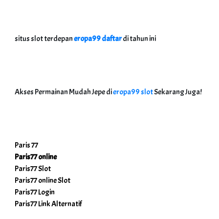
situs slot terdepan
eropa99 daftar
di tahun ini
Akses Permainan Mudah Jepe di
eropa99 slot
Sekarang Juga!
Paris 77
Paris77 online
Paris77 Slot
Paris77 online Slot
Paris77 Login
Paris77 Link Alternatif