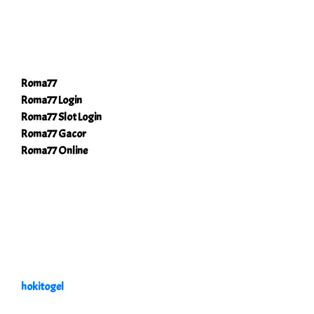
Roma77
Roma77 Login
Roma77 Slot Login
Roma77 Gacor
Roma77 Online
hokitogel