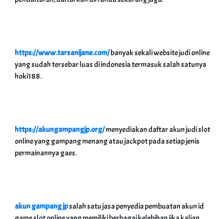
https://www.tarsanijane.com/
banyak sekali website judi online
yang sudah tersebar luas di indonesia termasuk salah satunya
hoki188.
https://akungampangjp.org/
menyediakan daftar akun judi slot
online yang gampang menang atau jackpot pada setiap jenis
permainannya gaes.
akun gampang jp
salah satu jasa penyedia pembuatan akun id
game slot online yang memiliki berbagai kelebihan jika kalian