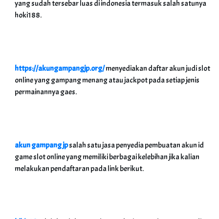
yang sudah tersebar luas di indonesia termasuk salah satunya
hoki188.
https://akungampangjp.org/
menyediakan daftar akun judi slot
online yang gampang menang atau jackpot pada setiap jenis
permainannya gaes.
akun gampang jp
salah satu jasa penyedia pembuatan akun id
game slot online yang memiliki berbagai kelebihan jika kalian
melakukan pendaftaran pada link berikut.