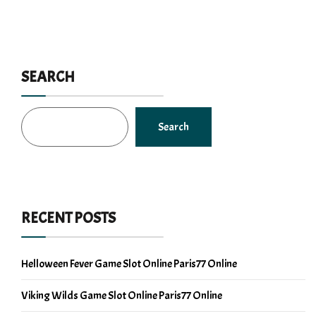
SEARCH
Search
RECENT POSTS
Helloween Fever Game Slot Online Paris77 Online
Viking Wilds Game Slot Online Paris77 Online