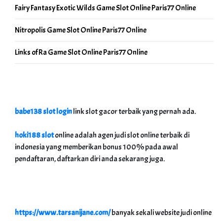
Fairy Fantasy Exotic Wilds Game Slot Online Paris77 Online
Nitropolis Game Slot Online Paris77 Online
Links of Ra Game Slot Online Paris77 Online
babe138 slot login
link slot gacor terbaik yang pernah ada.
hoki188 slot
online adalah agen judi slot online terbaik di
indonesia yang memberikan bonus 100% pada awal
pendaftaran, daftarkan diri anda sekarang juga.
https://www.tarsanijane.com/
banyak sekali website judi online