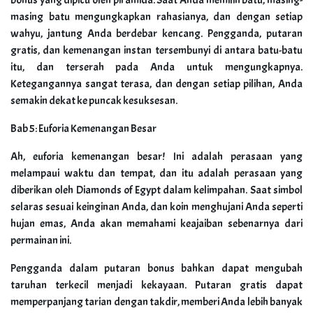
bonus yang dipicu oleh piramida. Saat Anda memilih batu, masing-
masing batu mengungkapkan rahasianya, dan dengan setiap
wahyu, jantung Anda berdebar kencang. Pengganda, putaran
gratis, dan kemenangan instan tersembunyi di antara batu-batu
itu, dan terserah pada Anda untuk mengungkapnya.
Ketegangannya sangat terasa, dan dengan setiap pilihan, Anda
semakin dekat ke puncak kesuksesan.
Bab 5: Euforia Kemenangan Besar
Ah, euforia kemenangan besar! Ini adalah perasaan yang
melampaui waktu dan tempat, dan itu adalah perasaan yang
diberikan oleh Diamonds of Egypt dalam kelimpahan. Saat simbol
selaras sesuai keinginan Anda, dan koin menghujani Anda seperti
hujan emas, Anda akan memahami keajaiban sebenarnya dari
permainan ini.
Pengganda dalam putaran bonus bahkan dapat mengubah
taruhan terkecil menjadi kekayaan. Putaran gratis dapat
memperpanjang tarian dengan takdir, memberi Anda lebih banyak