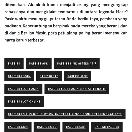
ditemukan. Akankah kamu menjadi orang yang mengungkap
rahasianya dan mengklaim tempatmu di antara legenda Mesir?
Pasir waktu menunggu putaran Anda berikutnya, pembaca yang
budiman. Keberuntungan berpihak pada mereka yang berani, dan
di dunia Berlian Mesir, para petualang paling berani menemukan
harta karun terbesar.
BABE138
BABE138 APK
BABE138 LINK ALTERNATIF
BABE138 LOGIN
BABE138 RTP
BABE138 SLOT
BABE138 SLOT LOGIN
BABE138 SLOT LOGIN LINK ALTERNATIF
BABE138 SLOT ONLINE
BABE138 | SITUS JUDI SLOT ONLINE TERBAIK NO 1 BONUS TERLENGKAP 2022
BABE138.COM
BABE138.ORG
BABE138.移动
DAFTAR BABE138