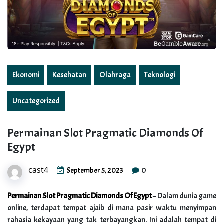
Ekonomi
Kesehatan
Olahraga
Teknologi
Uncategorized
Permainan Slot Pragmatic Diamonds Of
Egypt
cast4
0
September 5, 2023
Permainan Slot Pragmatic Diamonds Of Egypt
– Dalam dunia game
online, terdapat tempat ajaib di mana pasir waktu menyimpan
rahasia kekayaan yang tak terbayangkan. Ini adalah tempat di