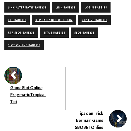
LINK ALTERNATIF BABE138
LINK BABE138
LOGIN BABE138
RTP BABE138
RTP BABE138 SLOT LOGIN
RTP LIVE BABE138
RTP SLOT BABE138
SITUS BABE138
SLOT BABE138
SLOT ONLINE BABE138
Game Slot Online
Pragmatic Tropical
Tiki
Tips dan Trick
Bermain Game
SBOBET Online