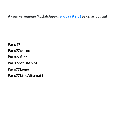
Akses Permainan Mudah Jepe di
eropa99 slot
Sekarang Juga!
Paris 77
Paris77 online
Paris77 Slot
Paris77 online Slot
Paris77 Login
Paris77 Link Alternatif