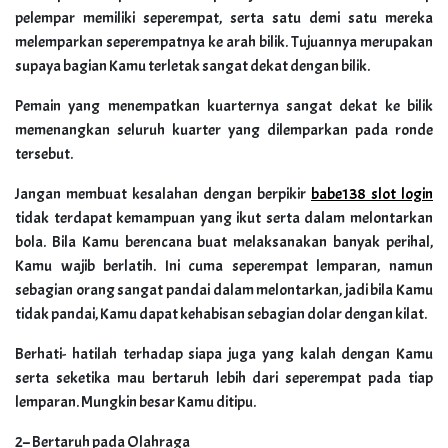
pelempar memiliki seperempat, serta satu demi satu mereka
melemparkan seperempatnya ke arah bilik. Tujuannya merupakan
supaya bagian Kamu terletak sangat dekat dengan bilik.
Pemain yang menempatkan kuarternya sangat dekat ke bilik
memenangkan seluruh kuarter yang dilemparkan pada ronde
tersebut.
Jangan membuat kesalahan dengan berpikir
babe138 slot login
tidak terdapat kemampuan yang ikut serta dalam melontarkan
bola. Bila Kamu berencana buat melaksanakan banyak perihal,
Kamu wajib berlatih. Ini cuma seperempat lemparan, namun
sebagian orang sangat pandai dalam melontarkan, jadi bila Kamu
tidak pandai, Kamu dapat kehabisan sebagian dolar dengan kilat.
Berhati- hatilah terhadap siapa juga yang kalah dengan Kamu
serta seketika mau bertaruh lebih dari seperempat pada tiap
lemparan. Mungkin besar Kamu ditipu.
2– Bertaruh pada Olahraga