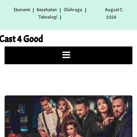
Skip
Ekonomi
Kesehatan
Olahraga
August 7,
to
Teknologi
2026
content
Cast 4 Good