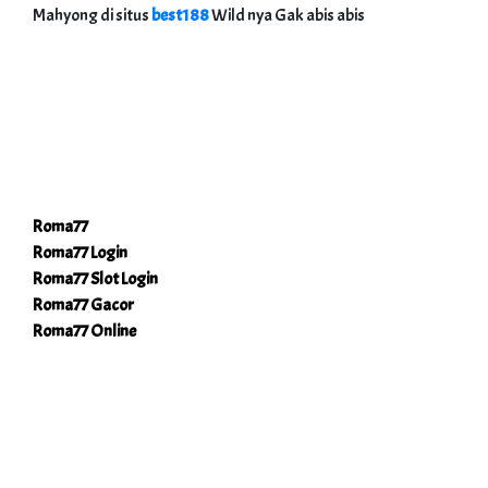
Mahyong di situs
best188
Wild nya Gak abis abis
Roma77
Roma77 Login
Roma77 Slot Login
Roma77 Gacor
Roma77 Online