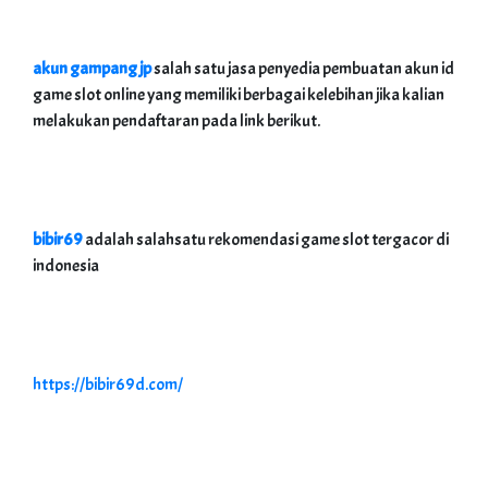
akun gampang jp
salah satu jasa penyedia pembuatan akun id
game slot online yang memiliki berbagai kelebihan jika kalian
melakukan pendaftaran pada link berikut.
bibir69
adalah salahsatu rekomendasi game slot tergacor di
indonesia
https://bibir69d.com/