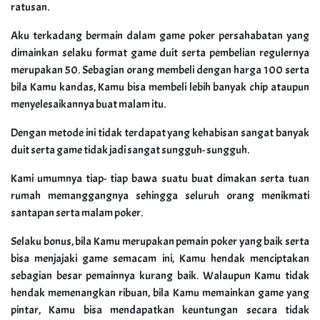
ratusan.
Aku terkadang bermain dalam game poker persahabatan yang
dimainkan selaku format game duit serta pembelian regulernya
merupakan 50. Sebagian orang membeli dengan harga 100 serta
bila Kamu kandas, Kamu bisa membeli lebih banyak chip ataupun
menyelesaikannya buat malam itu.
Dengan metode ini tidak terdapat yang kehabisan sangat banyak
duit serta game tidak jadi sangat sungguh- sungguh.
Kami umumnya tiap- tiap bawa suatu buat dimakan serta tuan
rumah memanggangnya sehingga seluruh orang menikmati
santapan serta malam poker.
Selaku bonus, bila Kamu merupakan pemain poker yang baik serta
bisa menjajaki game semacam ini, Kamu hendak menciptakan
sebagian besar pemainnya kurang baik. Walaupun Kamu tidak
hendak memenangkan ribuan, bila Kamu memainkan game yang
pintar, Kamu bisa mendapatkan keuntungan secara tidak