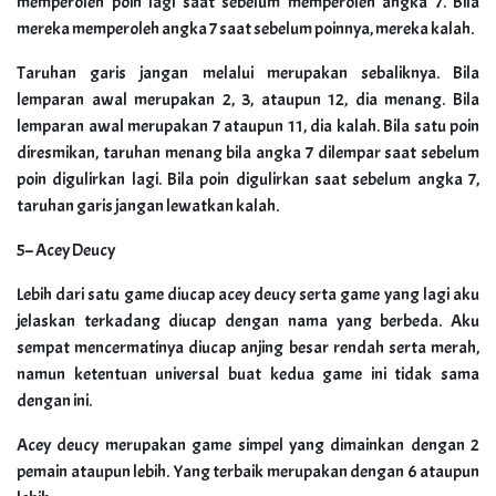
memperoleh poin lagi saat sebelum memperoleh angka 7. Bila
mereka memperoleh angka 7 saat sebelum poinnya, mereka kalah.
Taruhan garis jangan melalui merupakan sebaliknya. Bila
lemparan awal merupakan 2, 3, ataupun 12, dia menang. Bila
lemparan awal merupakan 7 ataupun 11, dia kalah. Bila satu poin
diresmikan, taruhan menang bila angka 7 dilempar saat sebelum
poin digulirkan lagi. Bila poin digulirkan saat sebelum angka 7,
taruhan garis jangan lewatkan kalah.
5– Acey Deucy
Lebih dari satu game diucap acey deucy serta game yang lagi aku
jelaskan terkadang diucap dengan nama yang berbeda. Aku
sempat mencermatinya diucap anjing besar rendah serta merah,
namun ketentuan universal buat kedua game ini tidak sama
dengan ini.
Acey deucy merupakan game simpel yang dimainkan dengan 2
pemain ataupun lebih. Yang terbaik merupakan dengan 6 ataupun