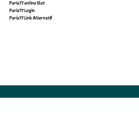
Paris77 online Slot
Paris77 Login
Paris77 Link Alternatif