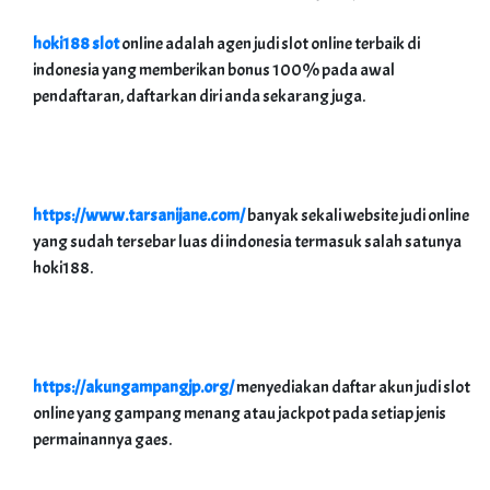
hoki188 slot
online adalah agen judi slot online terbaik di
indonesia yang memberikan bonus 100% pada awal
pendaftaran, daftarkan diri anda sekarang juga.
https://www.tarsanijane.com/
banyak sekali website judi online
yang sudah tersebar luas di indonesia termasuk salah satunya
hoki188.
https://akungampangjp.org/
menyediakan daftar akun judi slot
online yang gampang menang atau jackpot pada setiap jenis
permainannya gaes.