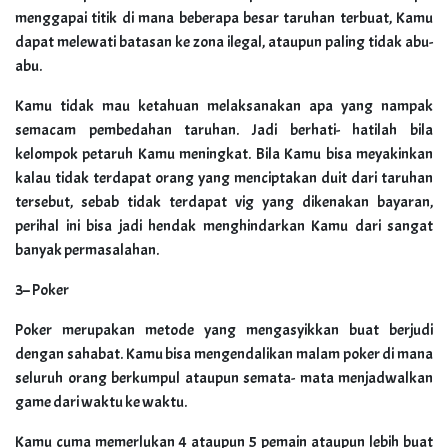
menggapai titik di mana beberapa besar taruhan terbuat, Kamu
dapat melewati batasan ke zona ilegal, ataupun paling tidak abu-
abu.
Kamu tidak mau ketahuan melaksanakan apa yang nampak
semacam pembedahan taruhan. Jadi berhati- hatilah bila
kelompok petaruh Kamu meningkat. Bila Kamu bisa meyakinkan
kalau tidak terdapat orang yang menciptakan duit dari taruhan
tersebut, sebab tidak terdapat vig yang dikenakan bayaran,
perihal ini bisa jadi hendak menghindarkan Kamu dari sangat
banyak permasalahan.
3– Poker
Poker merupakan metode yang mengasyikkan buat berjudi
dengan sahabat. Kamu bisa mengendalikan malam poker di mana
seluruh orang berkumpul ataupun semata- mata menjadwalkan
game dari waktu ke waktu.
Kamu cuma memerlukan 4 ataupun 5 pemain ataupun lebih buat