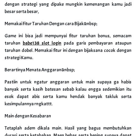
dengan strategi yang dipake mungkin kemenangan kamu jadi
besar serta besar,
Memakai Fitur Taruhan Dengan cara Bijak&nbsp;
Game ini bisa jadi mempunyai fitur taruhan bonus, semacam
taruhan
babe138 slot login
pada garis pembayaran ataupun
taruhan dobel. Memakai fitur ini dengan bijaksana cocok dengan
strategi Kamu.
Berartinya Menata Anggaran&nbsp;
Pastiin untuk ngatur anggaran untuk main supaya ga habis
banyak serta kasih batesan sebab kalau engga sedemikian itu
esok dapat abis serta kamu hendak banyak takluk serta
kesimpulannya rngkattt.
Main dengan Kesabaran
Tetaplah adem dikala main. Hasil yang bagus membutuhkan
durasi serta ketabahan. Maen bebas serta hening supaya dapat