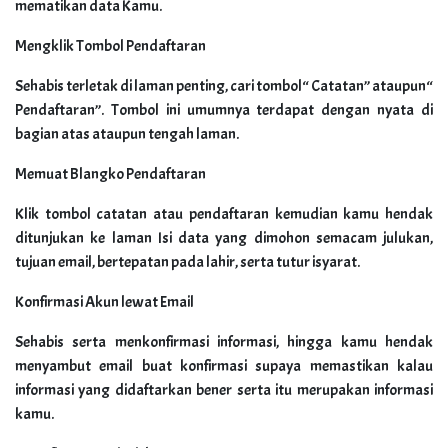
mematikan data Kamu.
Mengklik Tombol Pendaftaran
Sehabis terletak di laman penting, cari tombol“ Catatan” ataupun“
Pendaftaran”. Tombol ini umumnya terdapat dengan nyata di
bagian atas ataupun tengah laman.
Memuat Blangko Pendaftaran
Klik tombol catatan atau pendaftaran kemudian kamu hendak
ditunjukan ke laman Isi data yang dimohon semacam julukan,
tujuan email, bertepatan pada lahir, serta tutur isyarat.
Konfirmasi Akun lewat Email
Sehabis serta menkonfirmasi informasi, hingga kamu hendak
menyambut email buat konfirmasi supaya memastikan kalau
informasi yang didaftarkan bener serta itu merupakan informasi
kamu.