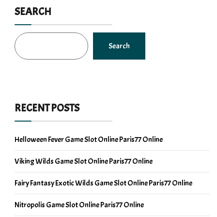
SEARCH
Search
RECENT POSTS
Helloween Fever Game Slot Online Paris77 Online
Viking Wilds Game Slot Online Paris77 Online
Fairy Fantasy Exotic Wilds Game Slot Online Paris77 Online
Nitropolis Game Slot Online Paris77 Online