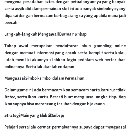
mengenai peradaban aztec dengan petualangannya yang banyak
serta asyik didalam permainan slot ini ada banyak simbolnya yang
dipakai dengan bermacam berbagai angka yang apabila mana jadi
peecah.
Langkah- langkah Mengawali Bermain&nbsp;
Tahap awal merupakan pendaftaran akun gambling online
dengan memuat informasi yang cocok serta komplit serta kalau
udah memiliki akunnya silahkan login kedalam web pertaruhan
onlinennya. Serta lakukanlah endapan.
Menguasai Simbol- simbol dalam Permainan
Dalam game ini, ada bermacam ikon semacam harta karun, artifak
Aztec, serta ikon kartu. Berarti buat menguasai angka tiap- tiap
ikon supaya bisa merancang taruhan dengan bijaksana.
Strategi Main yang Efektif&nbsp;
Pelajari serta lalu cermati permainannya supaya dapat menguasai