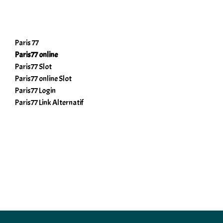
Paris 77
Paris77 online
Paris77 Slot
Paris77 online Slot
Paris77 Login
Paris77 Link Alternatif