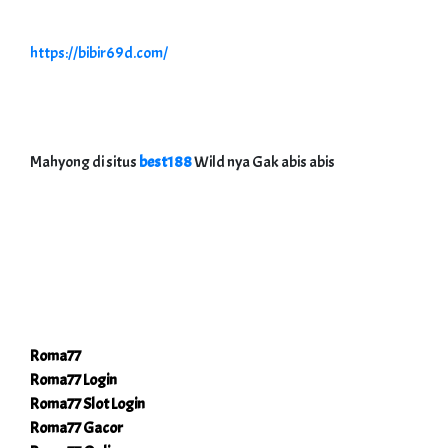
https://bibir69d.com/
Mahyong di situs
best188
Wild nya Gak abis abis
Roma77
Roma77 Login
Roma77 Slot Login
Roma77 Gacor