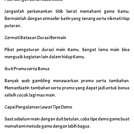
Janganlah perkenankan titik berat memahami game Kamu.
Bermainlah dengan atmosfer batin yang tenang serta nikmati tiap
putaran.
Cermati Batasan Durasi Bermain
Piket pengaturan durasi main Kamu. Sangat lama main bisa
mengusik kegiatan lain dalam hidup Kamu.
Ikuti Promo serta Bonus
Banyak web gambling menawarkan promo serta tambahan.
Memanfaatin tambahan serta promo yang dapat jadi untuk bonus
selisih cocok lagi mau main.
Capai Pengalaman Lewat Tipe Demo
Saat sebelum main dengan duit betulan, coba tipe demo game buat
memahami metode game dengan lebih bagus.