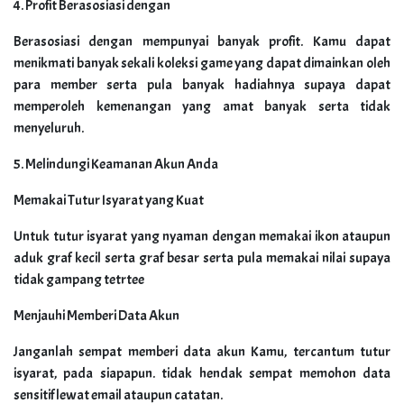
4. Profit Berasosiasi dengan
Berasosiasi dengan mempunyai banyak profit. Kamu dapat
menikmati banyak sekali koleksi game yang dapat dimainkan oleh
para member serta pula banyak hadiahnya supaya dapat
memperoleh kemenangan yang amat banyak serta tidak
menyeluruh.
5. Melindungi Keamanan Akun Anda
Memakai Tutur Isyarat yang Kuat
Untuk tutur isyarat yang nyaman dengan memakai ikon ataupun
aduk graf kecil serta graf besar serta pula memakai nilai supaya
tidak gampang tetrtee
Menjauhi Memberi Data Akun
Janganlah sempat memberi data akun Kamu, tercantum tutur
isyarat, pada siapapun. tidak hendak sempat memohon data
sensitif lewat email ataupun catatan.