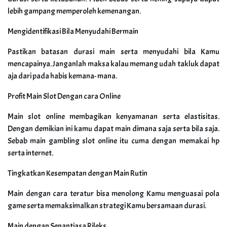
lebih gampang memperoleh kemenangan.
Mengidentifikasi Bila Menyudahi Bermain
Pastikan batasan durasi main serta menyudahi bila Kamu
mencapainya. Janganlah maksa kalau memang udah takluk dapat
aja dari pada habis kemana- mana.
Profit Main Slot Dengan cara Online
Main slot online membagikan kenyamanan serta elastisitas.
Dengan demikian ini kamu dapat main dimana saja serta bila saja.
Sebab main gambling slot online itu cuma dengan memakai hp
serta internet.
Tingkatkan Kesempatan dengan Main Rutin
Main dengan cara teratur bisa menolong Kamu menguasai pola
game serta memaksimalkan strategi Kamu bersamaan durasi.
Main dengan Senantiasa Rileks