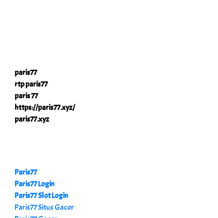
paris77
rtp paris77
paris 77
https://paris77.xyz/
paris77.xyz
Paris77
Paris77 Login
Paris77 Slot Login
Paris77 Situs Gacor