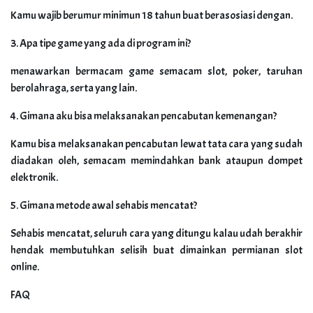
Kamu wajib berumur minimun 18 tahun buat berasosiasi dengan.
3. Apa tipe game yang ada di program ini?
menawarkan bermacam game semacam slot, poker, taruhan
berolahraga, serta yang lain.
4. Gimana aku bisa melaksanakan pencabutan kemenangan?
Kamu bisa melaksanakan pencabutan lewat tata cara yang sudah
diadakan oleh, semacam memindahkan bank ataupun dompet
elektronik.
5. Gimana metode awal sehabis mencatat?
Sehabis mencatat, seluruh cara yang ditungu kalau udah berakhir
hendak membutuhkan selisih buat dimainkan permianan slot
online.
FAQ