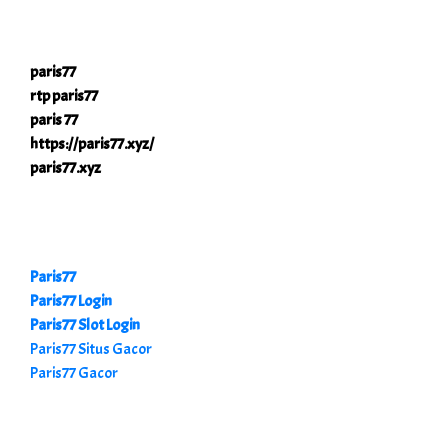
paris77
rtp paris77
paris 77
https://paris77.xyz/
paris77.xyz
Paris77
Paris77 Login
Paris77 Slot Login
Paris77 Situs Gacor
Paris77 Gacor