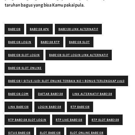
taruhan bagus yang bisa Kamu pakai pula.
BABE138
BABE138 APK
BABE138 LINK ALTERNATIF
BABE138 LOGIN
BABE138 RTP
BABE138 SLOT
BABE138 SLOT LOGIN
BABE138 SLOT LOGIN LINK ALTERNATIF
BABE138 SLOT ONLINE
BABE138 | SITUS JUDI SLOT ONLINE TERBAIK NO 1 BONUS TERLENGKAP 2023
BABE138.COM
DAFTAR BABE138
LINK ALTERNATIF BABE138
LINK BABE138
LOGIN BABE138
RTP BABE138
RTP BABE138 SLOT LOGIN
RTP LIVE BABE138
RTP SLOT BABE138
SITUS BABE138
SLOT BABE138
SLOT ONLINE BABE138