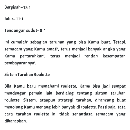
Berpisah– 17: 1
Jalur– 11: 1
Tendangan sudut– 8: 1
Ini cumalah’ sebagian taruhan yang bisa Kamu buat. Tetapi,
semacam yang Kamu amati’, terus menjadi banyak angka yang
Kamu pertaruhkan’, terus menjadi rendah kesempatan
pembayarannya’.
Sistem Taruhan Roulette
Bila Kamu baru memahami roulette, Kamu bisa jadi sempat
mendengar pemain lain berdialog tentang sistem taruhan
roulette. Sistem, ataupun strategi taruhan, dirancang buat
menolong Kamu menang lebih banyak di roulette. Pasti saja, tata
cara taruhan roulette ini tidak senantiasa semacam yang
diharapkan.