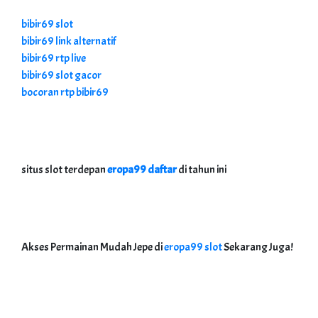
bibir69 slot
bibir69 link alternatif
bibir69 rtp live
bibir69 slot gacor
bocoran rtp bibir69
situs slot terdepan
eropa99 daftar
di tahun ini
Akses Permainan Mudah Jepe di
eropa99 slot
Sekarang Juga!