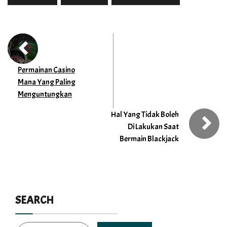
Permainan Casino
Mana Yang Paling
Menguntungkan
Hal Yang Tidak Boleh
Di Lakukan Saat
Bermain Blackjack
SEARCH