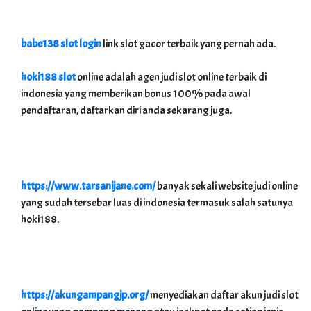
babe138 slot login
link slot gacor terbaik yang pernah ada.
hoki188 slot
online adalah agen judi slot online terbaik di
indonesia yang memberikan bonus 100% pada awal
pendaftaran, daftarkan diri anda sekarang juga.
https://www.tarsanijane.com/
banyak sekali website judi online
yang sudah tersebar luas di indonesia termasuk salah satunya
hoki188.
https://akungampangjp.org/
menyediakan daftar akun judi slot