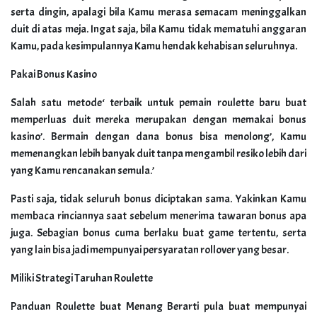
serta dingin, apalagi bila Kamu merasa semacam meninggalkan
duit di atas meja. Ingat saja, bila Kamu tidak mematuhi anggaran
Kamu, pada kesimpulannya Kamu hendak kehabisan seluruhnya.
Pakai Bonus Kasino
Salah satu metode‘ terbaik untuk pemain roulette baru buat
memperluas duit mereka merupakan dengan memakai bonus
kasino’. Bermain dengan dana bonus bisa menolong’, Kamu
memenangkan lebih banyak duit tanpa mengambil resiko lebih dari
yang Kamu rencanakan semula.’
Pasti saja, tidak seluruh bonus diciptakan sama. Yakinkan Kamu
membaca rinciannya saat sebelum menerima tawaran bonus apa
juga. Sebagian bonus cuma berlaku buat game tertentu, serta
yang lain bisa jadi mempunyai persyaratan rollover yang besar.
Miliki Strategi Taruhan Roulette
Panduan Roulette buat Menang Berarti pula buat mempunyai