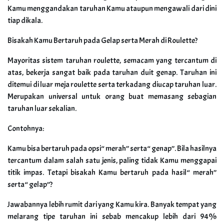
Kamu menggandakan taruhan Kamu ataupun mengawali dari dini
tiap dikala.
Bisakah Kamu Bertaruh pada Gelap serta Merah di Roulette?
Mayoritas sistem taruhan roulette, semacam yang tercantum di
atas, bekerja sangat baik pada taruhan duit genap. Taruhan ini
ditemui di luar meja roulette serta terkadang diucap taruhan luar.
Merupakan universal untuk orang buat memasang sebagian
taruhan luar sekalian.
Contohnya:
Kamu bisa bertaruh pada opsi“ merah” serta“ genap”. Bila hasilnya
tercantum dalam salah satu jenis, paling tidak Kamu menggapai
titik impas. Tetapi bisakah Kamu bertaruh pada hasil“ merah”
serta“ gelap”?
Jawabannya lebih rumit dari yang Kamu kira. Banyak tempat yang
melarang tipe taruhan ini sebab mencakup lebih dari 94%