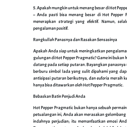
5. Apakah mungkin untuk menang besar di Hot Pepp
– Anda pasti bisa menang besar di Hot Pepper 
menerapkan strategi yang efektif. Namun, sel
pengalaman positif.
Rangkullah Panasnya dan Rasakan Sensasinya
Apakah Anda siap untuk meningkatkan pengalama
gulungan di Hot Pepper Pragmatic? Game ini bukan 
datang pada setiap putaran. Bayangkan panasnya m
berburu simbol lada yang sulit dipahami yang dap
antisipasi putaran berikutnya, dan euforia meraih 
hanya bisa ditawarkan oleh Hot Pepper Pragmatic.
Bebaskan Batin Penjudi Anda
Hot Pepper Pragmatic bukan hanya sebuah permaina
petualangan ini, Anda akan merasakan gelombang k
indahnya perjudian; itu memanfaatkan emosi A