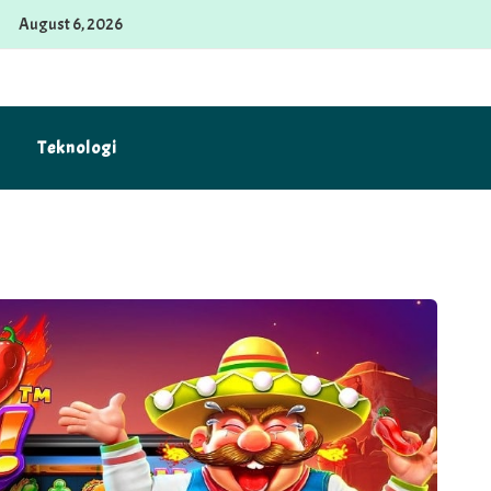
August 6, 2026
Teknologi