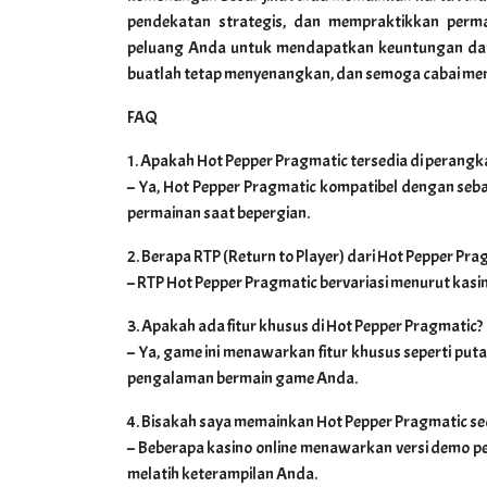
pendekatan strategis, dan mempraktikkan per
peluang Anda untuk mendapatkan keuntungan dari
buatlah tetap menyenangkan, dan semoga cabai me
FAQ
1. Apakah Hot Pepper Pragmatic tersedia di perangka
– Ya, Hot Pepper Pragmatic kompatibel dengan seb
permainan saat bepergian.
2. Berapa RTP (Return to Player) dari Hot Pepper Pra
– RTP Hot Pepper Pragmatic bervariasi menurut kasi
3. Apakah ada fitur khusus di Hot Pepper Pragmatic?
– Ya, game ini menawarkan fitur khusus seperti put
pengalaman bermain game Anda.
4. Bisakah saya memainkan Hot Pepper Pragmatic se
– Beberapa kasino online menawarkan versi demo 
melatih keterampilan Anda.