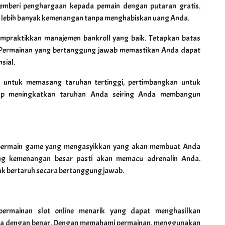
 memberi penghargaan kepada pemain dengan putaran gratis.
 lebih banyak kemenangan tanpa menghabiskan uang Anda.
empraktikkan manajemen bankroll yang baik. Tetapkan batas
. Permainan yang bertanggung jawab memastikan Anda dapat
sial.
a untuk memasang taruhan tertinggi, pertimbangkan untuk
hap meningkatkan taruhan Anda seiring Anda membangun
bermain game yang mengasyikkan yang akan membuat Anda
ang kemenangan besar pasti akan memacu adrenalin Anda.
tuk bertaruh secara bertanggung jawab.
permainan slot online menarik yang dapat menghasilkan
da dengan benar. Dengan memahami permainan, menggunakan