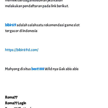
memiliki berbagai kelebihan jika kalian
melakukan pendaftaran pada link berikut.
bibir69
adalah salahsatu rekomendasi game slot
tergacor di indonesia
https://bibir69d.com/
Mahyong di situs
best188
Wild nya Gak abis abis
Roma77
Roma77 Login