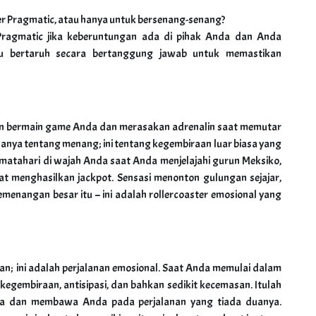
er Pragmatic, atau hanya untuk bersenang-senang?
Pragmatic jika keberuntungan ada di pihak Anda dan Anda
alu bertaruh secara bertanggung jawab untuk memastikan
n bermain game Anda dan merasakan adrenalin saat memutar
hanya tentang menang; ini tentang kegembiraan luar biasa yang
atahari di wajah Anda saat Anda menjelajahi gurun Meksiko,
at menghasilkan jackpot. Sensasi menonton gulungan sejajar,
kemenangan besar itu – ini adalah rollercoaster emosional yang
n; ini adalah perjalanan emosional. Saat Anda memulai dalam
egembiraan, antisipasi, dan bahkan sedikit kecemasan. Itulah
nda dan membawa Anda pada perjalanan yang tiada duanya.