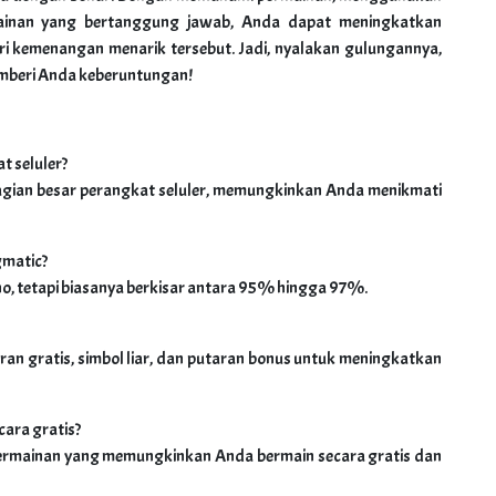
mainan yang bertanggung jawab, Anda dapat meningkatkan
 kemenangan menarik tersebut. Jadi, nyalakan gulungannya,
mberi Anda keberuntungan!
t seluler?
agian besar perangkat seluler, memungkinkan Anda menikmati
gmatic?
no, tetapi biasanya berkisar antara 95% hingga 97%.
aran gratis, simbol liar, dan putaran bonus untuk meningkatkan
cara gratis?
permainan yang memungkinkan Anda bermain secara gratis dan