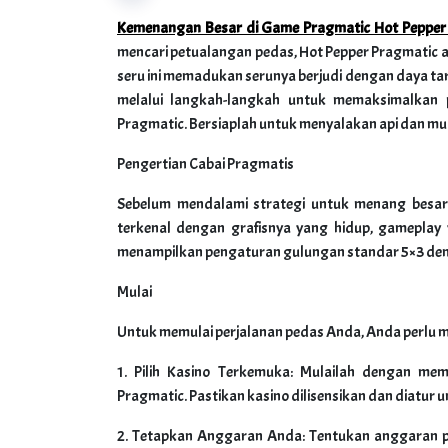
Kemenangan Besar di Game Pragmatic Hot Pepper 
mencari petualangan pedas, Hot Pepper Pragmatic a
seru ini memadukan serunya berjudi dengan daya tar
melalui langkah-langkah untuk memaksimalkan
Pragmatic. Bersiaplah untuk menyalakan api dan mu
Pengertian Cabai Pragmatis
Sebelum mendalami strategi untuk menang besar, 
terkenal dengan grafisnya yang hidup, gameplay 
menampilkan pengaturan gulungan standar 5×3 denga
Mulai
Untuk memulai perjalanan pedas Anda, Anda perlu m
1. Pilih Kasino Terkemuka: Mulailah dengan me
Pragmatic. Pastikan kasino dilisensikan dan diatur
2. Tetapkan Anggaran Anda: Tentukan anggaran p