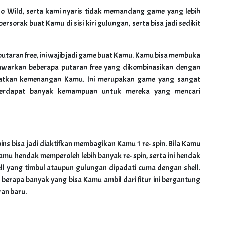
Go Wild, serta kami nyaris tidak memandang game yang lebih
rsorak buat Kamu di sisi kiri gulungan, serta bisa jadi sedikit
taran free, ini wajib jadi game buat Kamu. Kamu bisa membuka
nawarkan beberapa putaran free yang dikombinasikan dengan
ngkatkan kemenangan Kamu. Ini merupakan game yang sangat
a terdapat banyak kemampuan untuk mereka yang mencari
pins bisa jadi diaktifkan membagikan Kamu 1 re- spin. Bila Kamu
Kamu hendak memperoleh lebih banyak re- spin, serta ini hendak
ell yang timbul ataupun gulungan dipadati cuma dengan shell.
berapa banyak yang bisa Kamu ambil dari fitur ini bergantung
an baru.