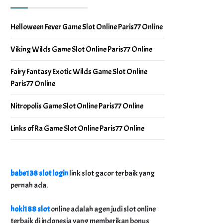
Helloween Fever Game Slot Online Paris77 Online
Viking Wilds Game Slot Online Paris77 Online
Fairy Fantasy Exotic Wilds Game Slot Online
Paris77 Online
Nitropolis Game Slot Online Paris77 Online
Links of Ra Game Slot Online Paris77 Online
babe138 slot login
link slot gacor terbaik yang
pernah ada.
hoki188 slot
online adalah agen judi slot online
terbaik di indonesia yang memberikan bonus