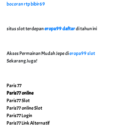
bocoran rtp bibir69
situs slot terdepan
eropa99 daftar
di tahun ini
Akses Permainan Mudah Jepe di
eropa99 slot
Sekarang Juga!
Paris 77
Paris77 online
Paris77 Slot
Paris77 online Slot
Paris77 Login
Paris77 Link Alternatif