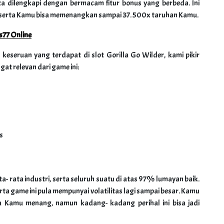
rta dilengkapi dengan bermacam fitur bonus yang berbeda. Ini
 serta Kamu bisa memenangkan sampai 37. 500x taruhan Kamu.
s77 Online
keseruan yang terdapat di slot Gorilla Go Wilder, kami pikir
gat relevan dari game ini:
s
ata- rata industri, serta seluruh suatu di atas 97% lumayan baik.
ta game ini pula mempunyai volatilitas lagi sampai besar. Kamu
Kamu menang, namun kadang- kadang perihal ini bisa jadi