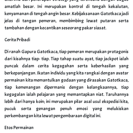
amatlah besar. Ini merupakan kontrol di tengah kekalutan,
kenyamanan di tengah angin besar. Kebijaksanaan Gatotkaca jadi
jelas di tangan pemeran, membimbing lewat putaran serta
tambahan dengan kecantikan seseorang pakar siasat.
Cerita Pribadi
Di ranah Gapura Gatotkaca, tiap pemeran merupakan protagonis
dari kisahnya tiap- tiap. Tiap tahap suatu ayat, tiap jackpot ialah
puncak dalam cerita kegagahan serta keberhasilan yang
berkepanjangan. Ikatan individu yang kita rangkai dengan avatar
permainan kita memantulkan godaan yang dirasakan Gatotkaca,
tiap kemenangan dipermanis dengan kelangkaannya, tiap
kegagalan ialah pelajaran yang memantapkan niat. Taruhannya
lebih dari hanya koin; ini merupakan pilar asal usul ekspedisi kita,
pucuk serta genangan penuh emosi yang melukiskan
perkembangan kita lewat pengembaraan digital ini.
Etos Permainan