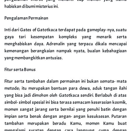
habiskan di bumi misterius ini.
Pengalaman Permainan
Inti dari Gates of Gatotkaca terdapat pada gameplay- nya, suatu
gaya tari kesempatan kompleks yang menarik serta
menghabiskan daya. Adrenalin yang terpacu dikala mencapai
kemenangan berangkaian nampak nyata, bualan kebahagiaan
yang membangkitkan antusias.
Fitur serta Bonus
Fitur serta tambahan dalam permainan ini bukan semata- mata
metode; itu merupakan bantuan para dewa, aduk tangan ilahi
yang bisa jadi dimohon oleh Gatotkaca sendiri. Berlabuh di atas
simbol- simbol spesial ini bisa terasa semacam keserasian kosmik,
momen sangat jarang serta bernilai yang penuhi batin dengan
impian serta benak dengan angan- angan kesuksesan. Putaran
tambahan merupakan beradu Kamu, momen Kamu buat
mengalami suratan dengan cara langsung, cuma dengan