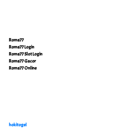
Roma77
Roma77 Login
Roma77 Slot Login
Roma77 Gacor
Roma77 Online
hokitogel