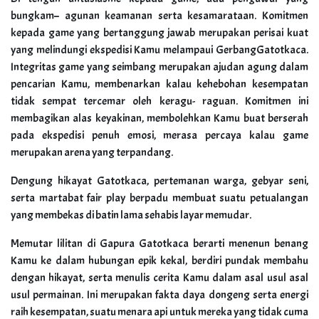
bungkam– agunan keamanan serta kesamarataan. Komitmen
kepada game yang bertanggung jawab merupakan perisai kuat
yang melindungi ekspedisi Kamu melampaui GerbangGatotkaca.
Integritas game yang seimbang merupakan ajudan agung dalam
pencarian Kamu, membenarkan kalau kehebohan kesempatan
tidak sempat tercemar oleh keragu- raguan. Komitmen ini
membagikan alas keyakinan, membolehkan Kamu buat berserah
pada ekspedisi penuh emosi, merasa percaya kalau game
merupakan arena yang terpandang.
Dengung hikayat Gatotkaca, pertemanan warga, gebyar seni,
serta martabat fair play berpadu membuat suatu petualangan
yang membekas di batin lama sehabis layar memudar.
Memutar lilitan di Gapura Gatotkaca berarti menenun benang
Kamu ke dalam hubungan epik kekal, berdiri pundak membahu
dengan hikayat, serta menulis cerita Kamu dalam asal usul asal
usul permainan. Ini merupakan fakta daya dongeng serta energi
raih kesempatan, suatu menara api untuk mereka yang tidak cuma