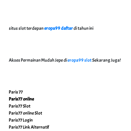
situs slot terdepan
eropa99 daftar
di tahun ini
Akses Permainan Mudah Jepe di
eropa99 slot
Sekarang Juga!
Paris 77
Paris77 online
Paris77 Slot
Paris77 online Slot
Paris77 Login
Paris77 Link Alternatif