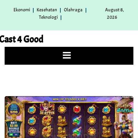
Skip
Ekonomi
Kesehatan
Olahraga
August 8,
to
Teknologi
2026
content
Cast 4 Good