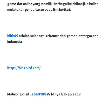
game slot online yang memiliki berbagai kelebihan jika kalian
melakukan pendaftaran pada link berikut.
bibir69
adalah salahsatu rekomendasi game slot tergacor di
indonesia
https://bibir69d.com/
Mahyong di situs
best188
Wild nya Gak abis abis