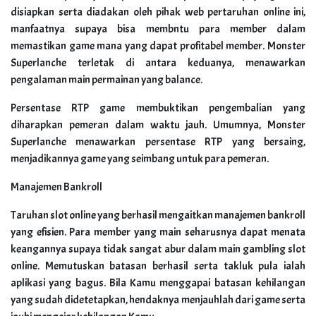
disiapkan serta diadakan oleh pihak web pertaruhan online ini,
manfaatnya supaya bisa membntu para member dalam
memastikan game mana yang dapat profitabel member. Monster
Superlanche terletak di antara keduanya, menawarkan
pengalaman main permainan yang balance.
Persentase RTP game membuktikan pengembalian yang
diharapkan pemeran dalam waktu jauh. Umumnya, Monster
Superlanche menawarkan persentase RTP yang bersaing,
menjadikannya game yang seimbang untuk para pemeran.
Manajemen Bankroll
Taruhan slot online yang berhasil mengaitkan manajemen bankroll
yang efisien. Para member yang main seharusnya dapat menata
keangannya supaya tidak sangat abur dalam main gambling slot
online. Memutuskan batasan berhasil serta takluk pula ialah
aplikasi yang bagus. Bila Kamu menggapai batasan kehilangan
yang sudah didetetapkan, hendaknya menjauhlah dari game serta