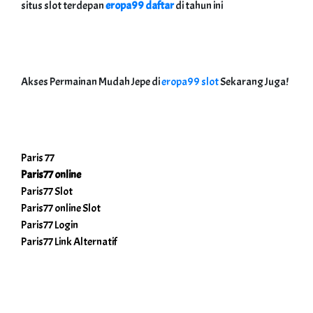
situs slot terdepan
eropa99 daftar
di tahun ini
Akses Permainan Mudah Jepe di
eropa99 slot
Sekarang Juga!
Paris 77
Paris77 online
Paris77 Slot
Paris77 online Slot
Paris77 Login
Paris77 Link Alternatif