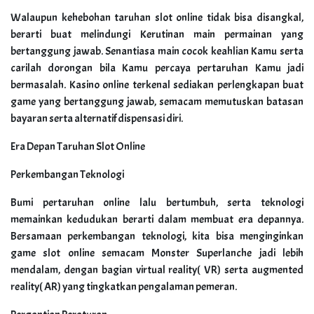
Walaupun kehebohan taruhan slot online tidak bisa disangkal,
berarti buat melindungi Kerutinan main permainan yang
bertanggung jawab. Senantiasa main cocok keahlian Kamu serta
carilah dorongan bila Kamu percaya pertaruhan Kamu jadi
bermasalah. Kasino online terkenal sediakan perlengkapan buat
game yang bertanggung jawab, semacam memutuskan batasan
bayaran serta alternatif dispensasi diri.
Era Depan Taruhan Slot Online
Perkembangan Teknologi
Bumi pertaruhan online lalu bertumbuh, serta teknologi
memainkan kedudukan berarti dalam membuat era depannya.
Bersamaan perkembangan teknologi, kita bisa menginginkan
game slot online semacam Monster Superlanche jadi lebih
mendalam, dengan bagian virtual reality( VR) serta augmented
reality( AR) yang tingkatkan pengalaman pemeran.