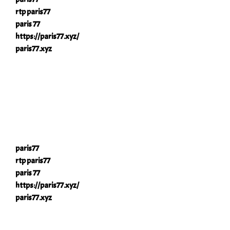
rtp paris77
paris 77
https://paris77.xyz/
paris77.xyz
paris77
rtp paris77
paris 77
https://paris77.xyz/
paris77.xyz