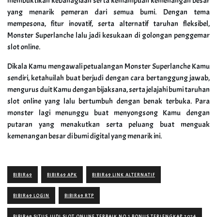
membuktikan kebahagiaan serta kemampuan kemenangan besar
yang menarik pemeran dari semua bumi. Dengan tema
mempesona, fitur inovatif, serta alternatif taruhan fleksibel,
Monster Superlanche lalu jadi kesukaan di golongan penggemar
slot online.
Dikala Kamu mengawali petualangan Monster Superlanche Kamu
sendiri, ketahuilah buat berjudi dengan cara bertanggung jawab,
mengurus duit Kamu dengan bijaksana, serta jelajahi bumi taruhan
slot online yang lalu bertumbuh dengan benak terbuka. Para
monster lagi menunggu buat menyongsong Kamu dengan
putaran yang menakutkan serta peluang buat menguak
kemenangan besar di bumi digital yang menarik ini.
BIBIR69
BIBIR69 APK
BIBIR69 LINK ALTERNATIF
BIBIR69 LOGIN
BIBIR69 RTP
BIBIR69 SITUS JUDI SLOT ONLINE TERBAIK NO 1 BONUS TERLENGKAP 2024