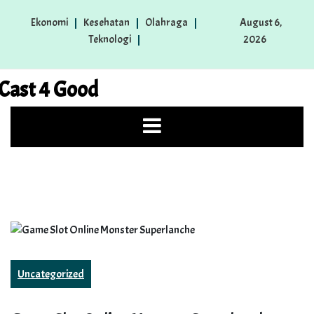
Skip
Ekonomi
Kesehatan
Olahraga
August 6,
to
Teknologi
2026
content
Cast 4 Good
Uncategorized