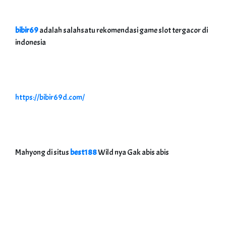
bibir69
adalah salahsatu rekomendasi game slot tergacor di
indonesia
https://bibir69d.com/
Mahyong di situs
best188
Wild nya Gak abis abis