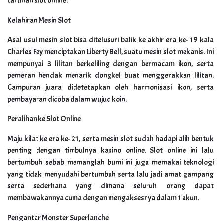
taruhan slot online.
Kelahiran Mesin Slot
Asal usul mesin slot bisa ditelusuri balik ke akhir era ke- 19 kala
Charles Fey menciptakan Liberty Bell, suatu mesin slot mekanis. Ini
mempunyai 3 lilitan berkeliling dengan bermacam ikon, serta
pemeran hendak menarik dongkel buat menggerakkan lilitan.
Campuran juara didetetapkan oleh harmonisasi ikon, serta
pembayaran dicoba dalam wujud koin.
Peralihan ke Slot Online
Maju kilat ke era ke- 21, serta mesin slot sudah hadapi alih bentuk
penting dengan timbulnya kasino online. Slot online ini lalu
bertumbuh sebab memanglah bumi ini juga memakai teknologi
yang tidak menyudahi bertumbuh serta lalu jadi amat gampang
serta sederhana yang dimana seluruh orang dapat
membawakannya cuma dengan mengaksesnya dalam 1 akun.
Pengantar Monster Superlanche