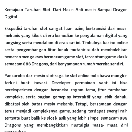
Kemajuan Taruhan Slot: Dari Mesin Ahli mesin Sampai Dragon
Digital
Ekspedisi taruhan slot sangat luar lazim, bertransisi dari mesin
mekanis yang kikuk di era kemudian ke pengalaman digital yang
langsing serta mendalam di era saat ini. Timbulnya kasino online
serta pengembangan fitur lunak mutahir sudah membolehkan
pemeran mengakses bermacam game slot, tercantum game klasik
semacam 888 Dragons, dari kenyamanan rumah mereka sendiri.
Pancaroba dari mesin slot raga ke slot online pula bawa mungkin
terkini buat inovasi. Developer permainan saat ini bisa
bereksperimen dengan beraneka ragam tema, fitur tambahan
kompleks, serta bagian gameplay interaktif yang lebih dahulu
dibatasi oleh batas mesin mekanis. Tetapi, bersamaan dengan
terus menjadi kompleksnya game, sedang terdapat energi raih
tertentu buat balik ke slot klasik yang lebih simpel semacam 888
Dragons yang membangkitkan nostalgia masa- masa dini