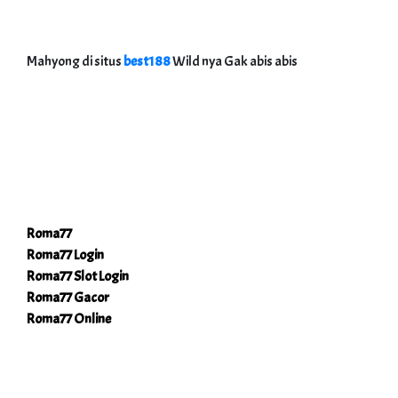
Mahyong di situs
best188
Wild nya Gak abis abis
Roma77
Roma77 Login
Roma77 Slot Login
Roma77 Gacor
Roma77 Online