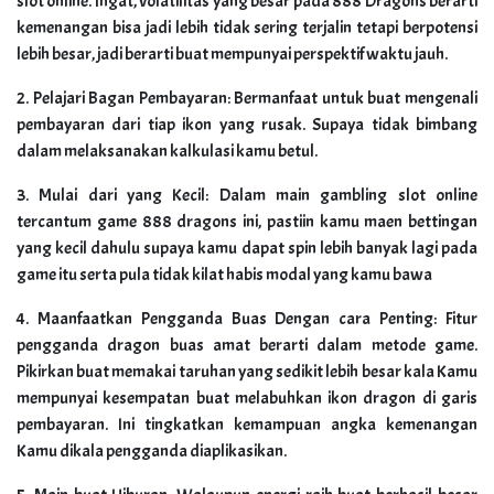
slot online. Ingat, volatilitas yang besar pada 888 Dragons berarti
kemenangan bisa jadi lebih tidak sering terjalin tetapi berpotensi
lebih besar, jadi berarti buat mempunyai perspektif waktu jauh.
2. Pelajari Bagan Pembayaran: Bermanfaat untuk buat mengenali
pembayaran dari tiap ikon yang rusak. Supaya tidak bimbang
dalam melaksanakan kalkulasi kamu betul.
3. Mulai dari yang Kecil: Dalam main gambling slot online
tercantum game 888 dragons ini, pastiin kamu maen bettingan
yang kecil dahulu supaya kamu dapat spin lebih banyak lagi pada
game itu serta pula tidak kilat habis modal yang kamu bawa
4. Maanfaatkan Pengganda Buas Dengan cara Penting: Fitur
pengganda dragon buas amat berarti dalam metode game.
Pikirkan buat memakai taruhan yang sedikit lebih besar kala Kamu
mempunyai kesempatan buat melabuhkan ikon dragon di garis
pembayaran. Ini tingkatkan kemampuan angka kemenangan
Kamu dikala pengganda diaplikasikan.