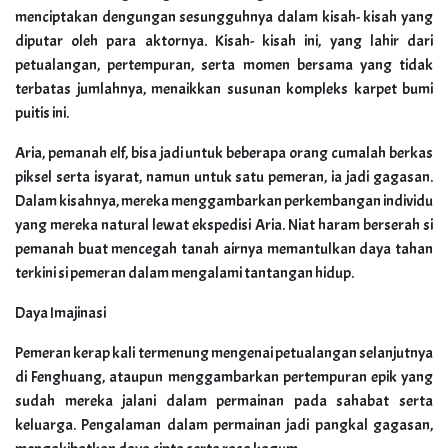
menciptakan dengungan sesungguhnya dalam kisah- kisah yang
diputar oleh para aktornya. Kisah- kisah ini, yang lahir dari
petualangan, pertempuran, serta momen bersama yang tidak
terbatas jumlahnya, menaikkan susunan kompleks karpet bumi
puitis ini.
Aria, pemanah elf, bisa jadi untuk beberapa orang cumalah berkas
piksel serta isyarat, namun untuk satu pemeran, ia jadi gagasan.
Dalam kisahnya, mereka menggambarkan perkembangan individu
yang mereka natural lewat ekspedisi Aria. Niat haram berserah si
pemanah buat mencegah tanah airnya memantulkan daya tahan
terkini si pemeran dalam mengalami tantangan hidup.
Daya Imajinasi
Pemeran kerap kali termenung mengenai petualangan selanjutnya
di Fenghuang, ataupun menggambarkan pertempuran epik yang
sudah mereka jalani dalam permainan pada sahabat serta
keluarga. Pengalaman dalam permainan jadi pangkal gagasan,