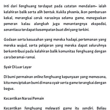
Inti dari Fenghuang terdapat pada catatan mendalam– ialah
kelahiran balik serta alih bentuk. Kukila phoenix, ikon pembaruan
kekal, merangkai ceruk narasinya selama game, menegaskan
pemeran kalau alangkah juga menantangnya ekspedisi,
senantiasa terdapat kesempatan buat dini yang terkini.
Godaan serta kesusahan yang mereka hadapi, pertemanan yang
mereka wujud, serta pelajaran yang mereka dapat seluruhnya
berkontribusi pada kelahiran balik komunitas Fenghuang dengan
cara beramai- ramai.
Syair Di Luar Layar
Di bumi permainan online Fenghuang kepunyaan yang memesona,
kita menciptakan bumi di mana syair serta game terangkai dengan
bagus.
Kecantikan Narasi Pemain
Kecantikan Fenghuang melewati game itu sendiri. Beliau