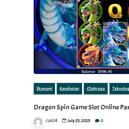
Ekonomi
Kesehatan
Olahraga
Teknolog
Dragon Spin Game Slot Online Par
cast4
0
July 25, 2025