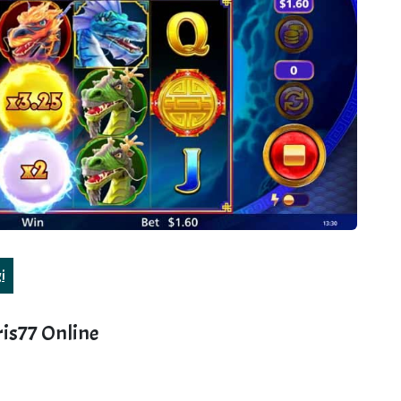
i
is77 Online