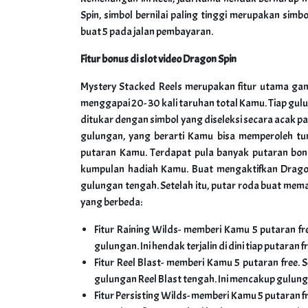
Spin, simbol bernilai paling tinggi merupakan si
buat 5 pada jalan pembayaran.
Fitur bonus di slot video Dragon Spin
Mystery Stacked Reels merupakan fitur utama ga
menggapai 20- 30 kali taruhan total Kamu. Tiap gulung
ditukar dengan simbol yang diseleksi secara acak p
gulungan, yang berarti Kamu bisa memperoleh 
putaran Kamu. Terdapat pula banyak putaran bon
kumpulan hadiah Kamu. Buat mengaktifkan Dragon
gulungan tengah. Setelah itu, putar roda buat memas
yang berbeda:
Fitur Raining Wilds- memberi Kamu 5 putaran f
gulungan. Ini hendak terjalin di dini tiap putaran fr
Fitur Reel Blast- memberi Kamu 5 putaran free. 
gulungan Reel Blast tengah. Ini mencakup gulungan
Fitur Persisting Wilds- memberi Kamu 5 putaran fr