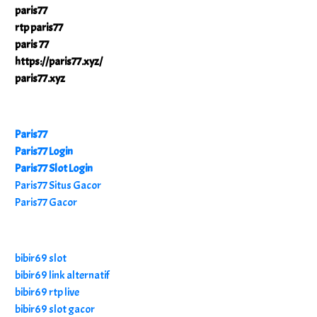
paris77
rtp paris77
paris 77
https://paris77.xyz/
paris77.xyz
Paris77
Paris77 Login
Paris77 Slot Login
Paris77 Situs Gacor
Paris77 Gacor
bibir69 slot
bibir69 link alternatif
bibir69 rtp live
bibir69 slot gacor