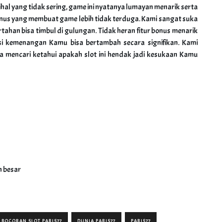
ihal yang tidak sering, game ini nyatanya lumayan menarik serta
onus yang membuat game lebih tidak terduga. Kami sangat suka
rtahan bisa timbul di gulungan. Tidak heran fitur bonus menarik
si kemenangan Kamu bisa bertambah secara signifikan. Kami
mencari ketahui apakah slot ini hendak jadi kesukaan Kamu
 besar
BOCORAN SLOT PARIS77
DUNIA PARIS77
PARIS77