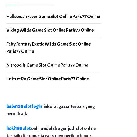
Helloween Fever Game Slot Online Paris77 Online
Viking Wilds Game Slot Online Paris77 Online
Fairy Fantasy Exotic Wilds Game Slot Online
Paris77 Online
Nitropolis Game Slot Online Paris77 Online
Links of Ra Game Slot Online Paris77 Online
babe138 slot login
link slot gacor terbaik yang
pernah ada.
hoki188 slot
online adalah agen judi slot online
terbaik di indonesia yang memberikan bonus