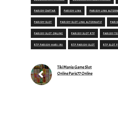
PARIS77 DAFTAR
PARIS77 LINK
PARIS77 LINK ALTER
PARIS77 SLOT
PARIS77 SLOT LINK ALTERNATIF
PARIS
PARIS77 SLOT ONLINE
PARIS77 SLOT RTP
PARIS77 T
RTP PARIS77 HARI INI
RTP PARIS77 SLOT
RTP SLOT P
Tiki Mania Game Slot
Online Paris77 Online