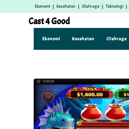
Skip
Ekonomi
Kesehatan
Olahraga
Teknologi
to
content
Cast 4 Good
Ekonomi
Kesehatan
Olahraga