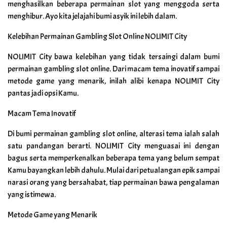
menghasilkan beberapa permainan slot yang menggoda serta
menghibur. Ayo kita jelajahi bumi asyik ini lebih dalam.
Kelebihan Permainan Gambling Slot Online NOLIMIT City
NOLIMIT City bawa kelebihan yang tidak tersaingi dalam bumi
permainan gambling slot online. Dari macam tema inovatif sampai
metode game yang menarik, inilah alibi kenapa NOLIMIT City
pantas jadi opsi Kamu.
Macam Tema Inovatif
Di bumi permainan gambling slot online, alterasi tema ialah salah
satu pandangan berarti. NOLIMIT City menguasai ini dengan
bagus serta memperkenalkan beberapa tema yang belum sempat
Kamu bayangkan lebih dahulu. Mulai dari petualangan epik sampai
narasi orang yang bersahabat, tiap permainan bawa pengalaman
yang istimewa.
Metode Game yang Menarik