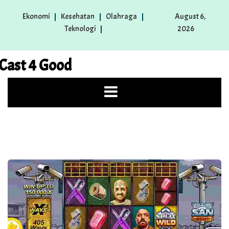
Skip
Ekonomi
Kesehatan
Olahraga
August 6,
to
Teknologi
2026
content
Cast 4 Good