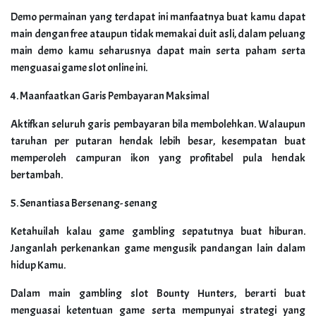
Demo permainan yang terdapat ini manfaatnya buat kamu dapat
main dengan free ataupun tidak memakai duit asli, dalam peluang
main demo kamu seharusnya dapat main serta paham serta
menguasai game slot online ini.
4. Maanfaatkan Garis Pembayaran Maksimal
Aktifkan seluruh garis pembayaran bila membolehkan. Walaupun
taruhan per putaran hendak lebih besar, kesempatan buat
memperoleh campuran ikon yang profitabel pula hendak
bertambah.
5. Senantiasa Bersenang- senang
Ketahuilah kalau game gambling sepatutnya buat hiburan.
Janganlah perkenankan game mengusik pandangan lain dalam
hidup Kamu.
Dalam main gambling slot Bounty Hunters, berarti buat
menguasai ketentuan game serta mempunyai strategi yang