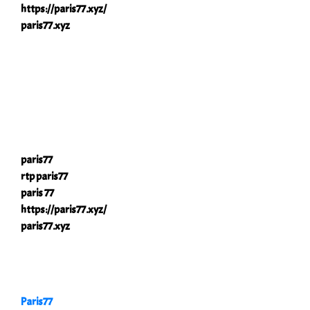
https://paris77.xyz/
paris77.xyz
paris77
rtp paris77
paris 77
https://paris77.xyz/
paris77.xyz
Paris77