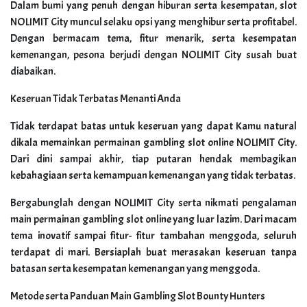
Dalam bumi yang penuh dengan hiburan serta kesempatan, slot
NOLIMIT City muncul selaku opsi yang menghibur serta profitabel.
Dengan bermacam tema, fitur menarik, serta kesempatan
kemenangan, pesona berjudi dengan NOLIMIT City susah buat
diabaikan.
Keseruan Tidak Terbatas Menanti Anda
Tidak terdapat batas untuk keseruan yang dapat Kamu natural
dikala memainkan permainan gambling slot online NOLIMIT City.
Dari dini sampai akhir, tiap putaran hendak membagikan
kebahagiaan serta kemampuan kemenangan yang tidak terbatas.
Bergabunglah dengan NOLIMIT City serta nikmati pengalaman
main permainan gambling slot online yang luar lazim. Dari macam
tema inovatif sampai fitur- fitur tambahan menggoda, seluruh
terdapat di mari. Bersiaplah buat merasakan keseruan tanpa
batasan serta kesempatan kemenangan yang menggoda.
Metode serta Panduan Main Gambling Slot Bounty Hunters