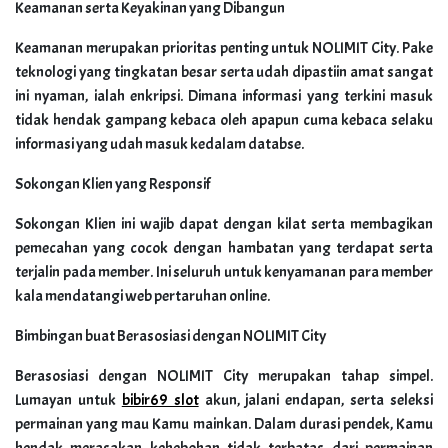
Keamanan serta Keyakinan yang Dibangun
Keamanan merupakan prioritas penting untuk NOLIMIT City. Pake
teknologi yang tingkatan besar serta udah dipastiin amat sangat
ini nyaman, ialah enkripsi. Dimana informasi yang terkini masuk
tidak hendak gampang kebaca oleh apapun cuma kebaca selaku
informasi yang udah masuk kedalam databse.
Sokongan Klien yang Responsif
Sokongan Klien ini wajib dapat dengan kilat serta membagikan
pemecahan yang cocok dengan hambatan yang terdapat serta
terjalin pada member. Ini seluruh untuk kenyamanan para member
kala mendatangi web pertaruhan online.
Bimbingan buat Berasosiasi dengan NOLIMIT City
Berasosiasi dengan NOLIMIT City merupakan tahap simpel.
Lumayan untuk
bibir69 slot
akun, jalani endapan, serta seleksi
permainan yang mau Kamu mainkan. Dalam durasi pendek, Kamu