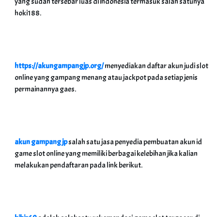
yang sudah tersebar luas di indonesia termasuk salah satunya
hoki188.
https://akungampangjp.org/
menyediakan daftar akun judi slot
online yang gampang menang atau jackpot pada setiap jenis
permainannya gaes.
akun gampang jp
salah satu jasa penyedia pembuatan akun id
game slot online yang memiliki berbagai kelebihan jika kalian
melakukan pendaftaran pada link berikut.