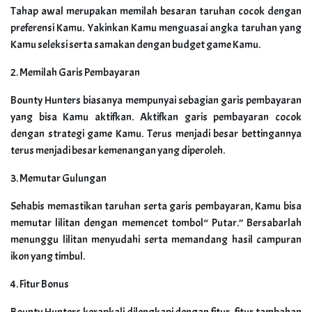
Tahap awal merupakan memilah besaran taruhan cocok dengan
preferensi Kamu. Yakinkan Kamu menguasai angka taruhan yang
Kamu seleksi serta samakan dengan budget game Kamu.
2. Memilah Garis Pembayaran
Bounty Hunters biasanya mempunyai sebagian garis pembayaran
yang bisa Kamu aktifkan. Aktifkan garis pembayaran cocok
dengan strategi game Kamu. Terus menjadi besar bettingannya
terus menjadi besar kemenangan yang diperoleh.
3. Memutar Gulungan
Sehabis memastikan taruhan serta garis pembayaran, Kamu bisa
memutar lilitan dengan memencet tombol“ Putar.” Bersabarlah
menunggu lilitan menyudahi serta memandang hasil campuran
ikon yang timbul.
4. Fitur Bonus