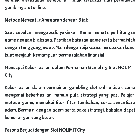
hendak merasakan kehebohan tidak terbatas dari permainan
gambling slot online.
Metode Mengatur Anggaran dengan Bijak
Saat sebelum mengawali, yakinkan Kamu menata perhitungan
game dengan bijaksana. Pastikan batasan game serta bermainlah
dengan tanggung jawab. Main dengan bijaksana merupakan kunci
buat menjauhi kemampuan permasalahan finansial.
Mencapai Keberhasilan dalam Permainan Gambling Slot NOLIMIT
City
Keberhasilan dalam permainan gambling slot online tidak cuma
mengenai keberhasilan, namun pula strategi yang pas. Pelajari
metode game, memakai fitur- fitur tambahan, serta senantiasa
adem. Bermain dengan adem serta pake strategi, bakalan dapet
kemenangan yang besar.
Pesona Berjudi dengan Slot NOLIMIT City