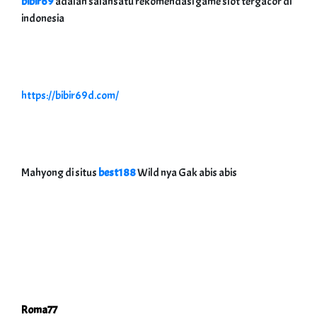
bibir69
adalah salahsatu rekomendasi game slot tergacor di
indonesia
https://bibir69d.com/
Mahyong di situs
best188
Wild nya Gak abis abis
Roma77