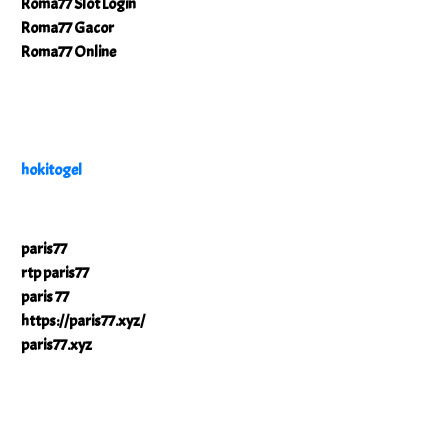
Roma77 Slot Login
Roma77 Gacor
Roma77 Online
hokitogel
paris77
rtp paris77
paris 77
https://paris77.xyz/
paris77.xyz