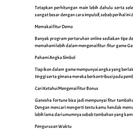
Tetapkan perhitungan main lebih dahulu serta sele
sangat besar dengan cara impulsif, sebab perihal in
Memakai Fitur Demo
Banyak program pertaruhan online sediakan tipe de
memahami lebih dalam mengenai fitur- fitur game Gan
Pahami Angka Simbol
Tiap ikon dalam game mempunyai angka yang berlai
tinggi serta gimana mereka berkontribusi pada pem
Cari Ketahui Mengenai Fitur Bonus
Ganesha Fortune bisa jadi mempunyai fitur tambah
Dengan mencari mengerti tentu kamu hendak mema
lebih lama dari umumnya sebab tambahan yang kam
Pengurusan Waktu