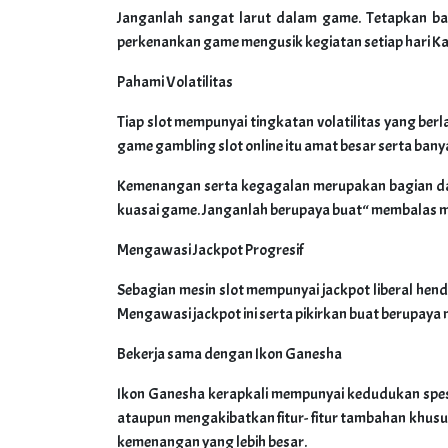
Janganlah sangat larut dalam game. Tetapkan bat
perkenankan game mengusik kegiatan setiap hari K
Pahami Volatilitas
Tiap slot mempunyai tingkatan volatilitas yang be
game gambling slot online itu amat besar serta banya
Kemenangan serta kegagalan merupakan bagian dari
kuasai game. Janganlah berupaya buat“ membalas m
Mengawasi Jackpot Progresif
Sebagian mesin slot mempunyai jackpot liberal hen
Mengawasi jackpot ini serta pikirkan buat berupaya n
Bekerja sama dengan Ikon Ganesha
Ikon Ganesha kerapkali mempunyai kedudukan spesia
ataupun mengakibatkan fitur- fitur tambahan khus
kemenangan yang lebih besar.