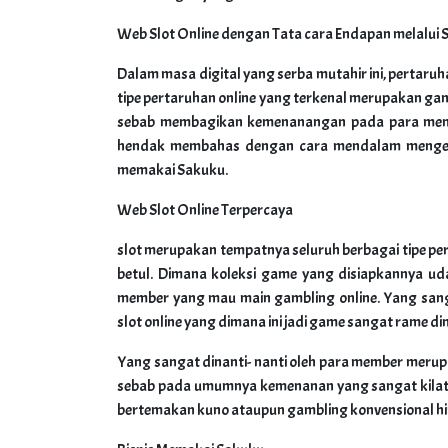
Web Slot Online dengan Tata cara Endapan melalui
Dalam masa digital yang serba mutahir ini, pertaruh
tipe pertaruhan online yang terkenal merupakan game 
sebab membagikan kemenanangan pada para membe
hendak membahas dengan cara mendalam mengenai 
memakai Sakuku.
Web Slot Online Terpercaya
slot merupakan tempatnya seluruh berbagai tipe p
betul. Dimana koleksi game yang disiapkannya ud
member yang mau main gambling online. Yang sanga
slot online yang dimana ini jadi game sangat rame d
Yang sangat dinanti- nanti oleh para member meru
sebab pada umumnya kemenanan yang sangat kilat se
bertemakan kuno ataupun gambling konvensional h