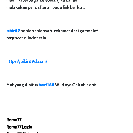
memiliki berbagai kelebihan jika kalian
melakukan pendaftaran pada link berikut.
bibir69
adalah salahsatu rekomendasi game slot
tergacor di indonesia
https://bibir69d.com/
Mahyong di situs
best188
Wild nya Gak abis abis
Roma77
Roma77 Login