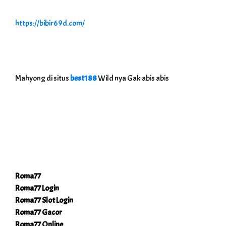
https://bibir69d.com/
Mahyong di situs
best188
Wild nya Gak abis abis
Roma77
Roma77 Login
Roma77 Slot Login
Roma77 Gacor
Roma77 Online