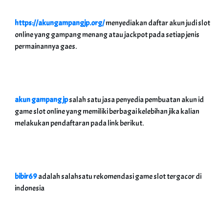
https://akungampangjp.org/
menyediakan daftar akun judi slot
online yang gampang menang atau jackpot pada setiap jenis
permainannya gaes.
akun gampang jp
salah satu jasa penyedia pembuatan akun id
game slot online yang memiliki berbagai kelebihan jika kalian
melakukan pendaftaran pada link berikut.
bibir69
adalah salahsatu rekomendasi game slot tergacor di
indonesia