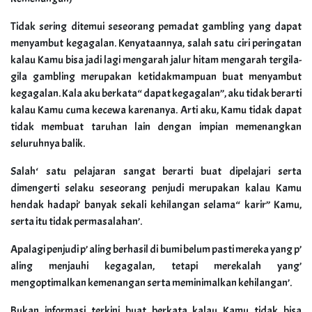
Tidak sering ditemui seseorang pemadat gambling yang dapat
menyambut kegagalan. Kenyataannya, salah satu ciri peringatan
kalau Kamu bisa jadi lagi mengarah jalur hitam mengarah tergila-
gila gambling merupakan ketidakmampuan buat menyambut
kegagalan. Kala aku berkata“ dapat kegagalan”, aku tidak berarti
kalau Kamu cuma kecewa karenanya. Arti aku, Kamu tidak dapat
tidak membuat taruhan lain dengan impian memenangkan
seluruhnya balik.
Salah‘ satu pelajaran sangat berarti buat dipelajari serta
dimengerti selaku seseorang penjudi merupakan kalau Kamu
hendak hadapi’ banyak sekali kehilangan selama“ karir” Kamu,
serta itu tidak permasalahan’.
Apalagi penjudi p’ aling berhasil di bumi belum pasti mereka yang p’
aling menjauhi kegagalan, tetapi merekalah yang’
mengoptimalkan kemenangan serta meminimalkan kehilangan’.
Bukan informasi terkini buat berkata kalau Kamu tidak bisa