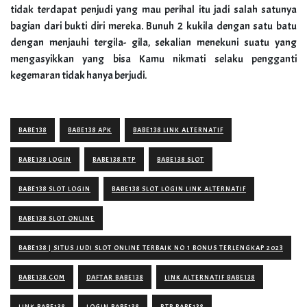
tidak terdapat penjudi yang mau perihal itu jadi salah satunya
bagian dari bukti diri mereka. Bunuh 2 kukila dengan satu batu
dengan menjauhi tergila- gila, sekalian menekuni suatu yang
mengasyikkan yang bisa Kamu nikmati selaku pengganti
kegemaran tidak hanya berjudi.
BABE138
BABE138 APK
BABE138 LINK ALTERNATIF
BABE138 LOGIN
BABE138 RTP
BABE138 SLOT
BABE138 SLOT LOGIN
BABE138 SLOT LOGIN LINK ALTERNATIF
BABE138 SLOT ONLINE
BABE138 | SITUS JUDI SLOT ONLINE TERBAIK NO 1 BONUS TERLENGKAP 2023
BABE138.COM
DAFTAR BABE138
LINK ALTERNATIF BABE138
LINK BABE138
LOGIN BABE138
RTP BABE138