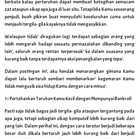
berkata kalau pertaruhan dapat membuat ketagihan semacam
zat ataupun sikap apa juga di luar situ. Tetapi bila Kamu seseorang
penjudi, buah pikiran buat menyudahi keseluruhan cuma untuk
menjauhi tergila- gila kayaknya tidak mengasyikkan.
Walaupun tidak’ diragukan lagi terdapat sebagian orang yang
lebih mengarah hadapi sesuatu permasalahan dibanding yang
lain’, seluruh orang rentan terperosok’ ke dalam suasana yang
kurang baik tanpa terdapatnya aksi penangkalan yang tepa’.
Dalam postingan ini’, aku hendak menarangkan gimana Kamu
dapat lalu bertaruh sembari membenarkan‘ kegemaran Kamu
tidak mengusik sisa hidup Kamu dengan cara minus’.
1– Pertahankan Taruhan Kamu Kecil dengan Mempunyai Bankroll
Pasti saja tidak bagus jadi tergila- gila ataupun tergantung pada
apa juga, tetapi sebagian sikap kompulsif lebih kurang baik dari
yang lain. Dalam perihal ini, dengan cara teratur berjudi beberapa
besar duit dikala bertaruh jauh lebih kurang baik dari berjudi