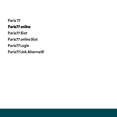
Paris 77
Paris77 online
Paris77 Slot
Paris77 online Slot
Paris77 Login
Paris77 Link Alternatif