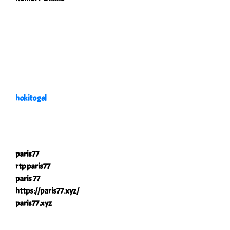
hokitogel
paris77
rtp paris77
paris 77
https://paris77.xyz/
paris77.xyz