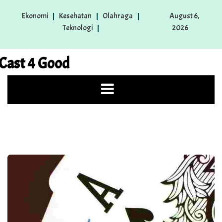
Skip
Ekonomi
Kesehatan
Olahraga
August 6,
to
Teknologi
2026
content
Cast 4 Good