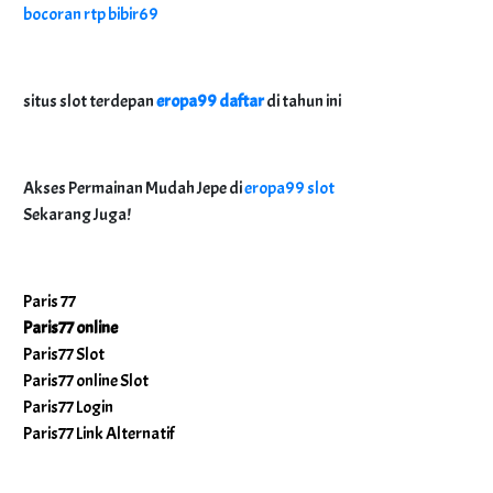
bocoran rtp bibir69
situs slot terdepan
eropa99 daftar
di tahun ini
Akses Permainan Mudah Jepe di
eropa99 slot
Sekarang Juga!
Paris 77
Paris77 online
Paris77 Slot
Paris77 online Slot
Paris77 Login
Paris77 Link Alternatif