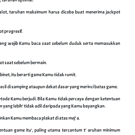
 slot, taruhan maksimum harus dicoba buat menerima jackpot
ot progresif.
yang wajib Kamu baca saat sebelum duduk serta memasukkan
t saat sebelum bermain.
inet, itu berarti game Kamu tidak rumit.
kecil di samping ataupun dekat dasar yang merinci batas game.
de Kamu berjudi. Bila Kamu tidak percaya dengan ketentuan
ang lebih’ tidak adil daripada yang Kamu bayangkan.
inkan Kamu membaca plakat di atas mej’ a.
entuan game itu’, paling utama tercantum t’ aruhan minimum