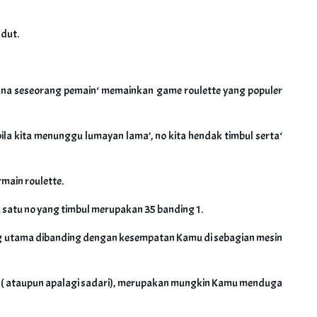
udut.
ana seseorang pemain‘ memainkan game roulette yang populer
 bila kita menunggu lumayan lama’, no kita hendak timbul serta‘
main roulette.
atu no yang timbul merupakan 35 banding 1.
g utama dibanding dengan kesempatan Kamu di sebagian mesin
n( ataupun apalagi sadari), merupakan mungkin Kamu menduga