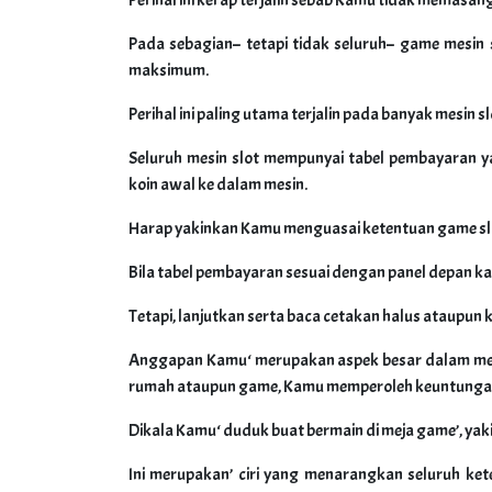
Pada sebagian– tetapi tidak seluruh– game mesin
maksimum.
Perihal ini paling utama terjalin pada banyak mesin sl
Seluruh mesin slot mempunyai tabel pembayaran 
koin awal ke dalam mesin.
Harap yakinkan Kamu menguasai ketentuan game slo
Bila tabel pembayaran sesuai dengan panel depan kab
Tetapi, lanjutkan serta baca cetakan halus ataupun 
Anggapan Kamu‘ merupakan aspek besar dalam meto
rumah ataupun game, Kamu memperoleh keuntungan y
Dikala Kamu‘ duduk buat bermain di meja game’, yak
Ini merupakan’ ciri yang menarangkan seluruh ket