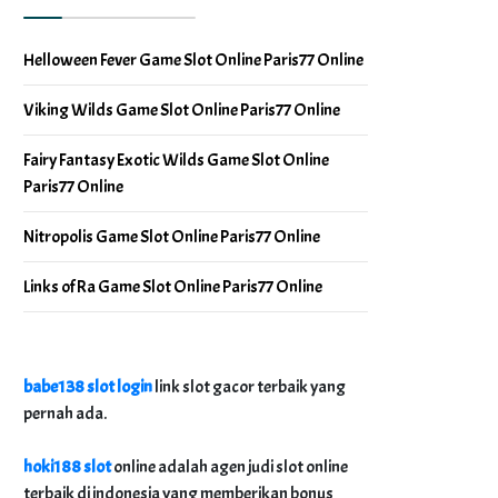
Helloween Fever Game Slot Online Paris77 Online
Viking Wilds Game Slot Online Paris77 Online
Fairy Fantasy Exotic Wilds Game Slot Online
Paris77 Online
Nitropolis Game Slot Online Paris77 Online
Links of Ra Game Slot Online Paris77 Online
babe138 slot login
link slot gacor terbaik yang
pernah ada.
hoki188 slot
online adalah agen judi slot online
terbaik di indonesia yang memberikan bonus