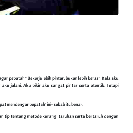
r pepatah“ Bekerja lebih pintar, bukan lebih keras”. Kala aku
aku jalani. Aku pikir aku sangat pintar serta otentik. Tetapi
mpat mendengar pepatah‘ ini– sebab itu benar.
ian tip tentang metode kurangi taruhan serta bertaruh dengan