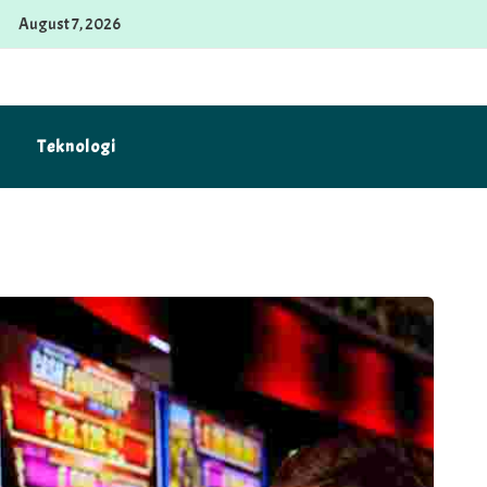
August 7, 2026
Teknologi