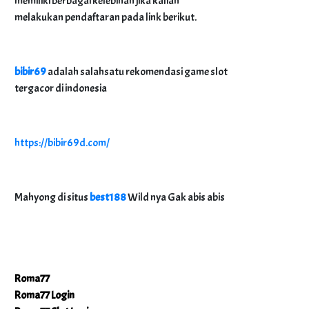
memiliki berbagai kelebihan jika kalian
melakukan pendaftaran pada link berikut.
bibir69
adalah salahsatu rekomendasi game slot
tergacor di indonesia
https://bibir69d.com/
Mahyong di situs
best188
Wild nya Gak abis abis
Roma77
Roma77 Login