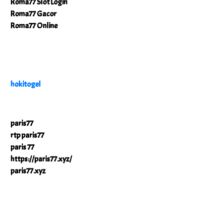
Roma77 Slot Login
Roma77 Gacor
Roma77 Online
hokitogel
paris77
rtp paris77
paris 77
https://paris77.xyz/
paris77.xyz