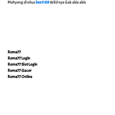
Mahyong di situs
best188
Wild nya Gak abis abis
Roma77
Roma77 Login
Roma77 Slot Login
Roma77 Gacor
Roma77 Online