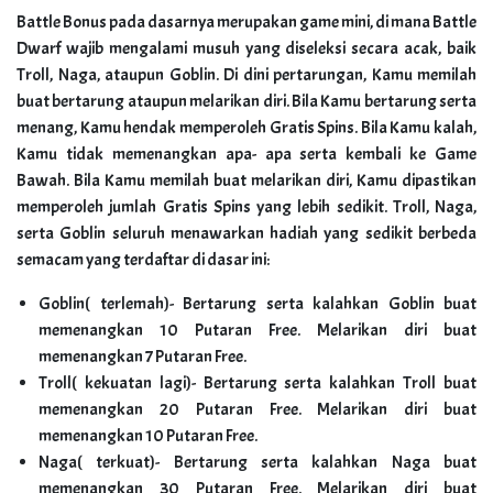
Battle Bonus pada dasarnya merupakan game mini, di mana Battle
Dwarf wajib mengalami musuh yang diseleksi secara acak, baik
Troll, Naga, ataupun Goblin. Di dini pertarungan, Kamu memilah
buat bertarung ataupun melarikan diri. Bila Kamu bertarung serta
menang, Kamu hendak memperoleh Gratis Spins. Bila Kamu kalah,
Kamu tidak memenangkan apa- apa serta kembali ke Game
Bawah. Bila Kamu memilah buat melarikan diri, Kamu dipastikan
memperoleh jumlah Gratis Spins yang lebih sedikit. Troll, Naga,
serta Goblin seluruh menawarkan hadiah yang sedikit berbeda
semacam yang terdaftar di dasar ini:
Goblin( terlemah)- Bertarung serta kalahkan Goblin buat
memenangkan 10 Putaran Free. Melarikan diri buat
memenangkan 7 Putaran Free.
Troll( kekuatan lagi)- Bertarung serta kalahkan Troll buat
memenangkan 20 Putaran Free. Melarikan diri buat
memenangkan 10 Putaran Free.
Naga( terkuat)- Bertarung serta kalahkan Naga buat
memenangkan 30 Putaran Free. Melarikan diri buat