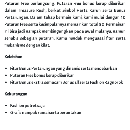
Putaran Free berlangsung. Putaran Free bonus kerap diberikan
dalam Treasure Rush, berkat Simbol Harta Karun serta Bonus
Pertarungan. Dalam tahap bermain kami, kami mulai dengan 10
Putaran Free serta kesimpulannya memainkan total 80. Permainan
ini bisa jadi nampak membingungkan pada awal mulanya, namun
sehabis sebagian putaran, Kamu hendak menguasai fitur serta
mekanisme dengan kilat.
Kelebihan
Fitur Bonus Pertarungan yang dinamis serta mendebarkan
Putaran Free bonus kerap diberikan
Fitur Bonus ekstra semacam Bonus Elf serta Fashion Ragnorok
Kekurangan
Fashion potret saja
Grafis nampak ramai serta berantakan