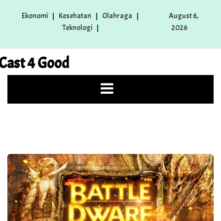
Skip
Ekonomi
Kesehatan
Olahraga
August 6,
to
Teknologi
2026
content
Cast 4 Good