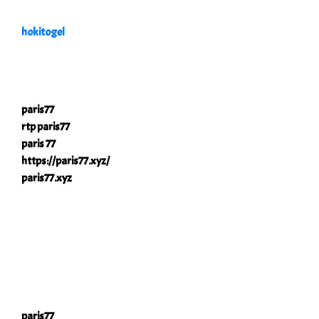
hokitogel
paris77
rtp paris77
paris 77
https://paris77.xyz/
paris77.xyz
paris77