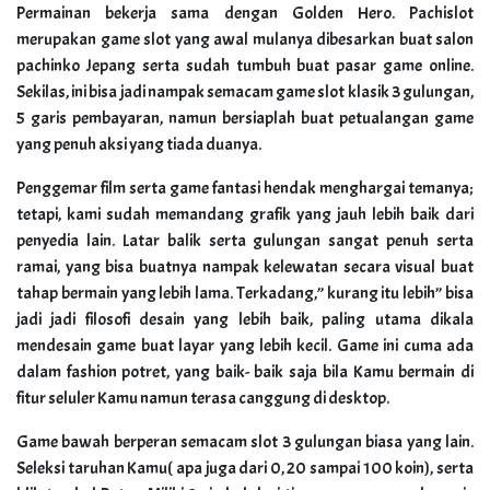
Permainan bekerja sama dengan Golden Hero. Pachislot
merupakan game slot yang awal mulanya dibesarkan buat salon
pachinko Jepang serta sudah tumbuh buat pasar game online.
Sekilas, ini bisa jadi nampak semacam game slot klasik 3 gulungan,
5 garis pembayaran, namun bersiaplah buat petualangan game
yang penuh aksi yang tiada duanya.
Penggemar film serta game fantasi hendak menghargai temanya;
tetapi, kami sudah memandang grafik yang jauh lebih baik dari
penyedia lain. Latar balik serta gulungan sangat penuh serta
ramai, yang bisa buatnya nampak kelewatan secara visual buat
tahap bermain yang lebih lama. Terkadang,” kurang itu lebih” bisa
jadi jadi filosofi desain yang lebih baik, paling utama dikala
mendesain game buat layar yang lebih kecil. Game ini cuma ada
dalam fashion potret, yang baik- baik saja bila Kamu bermain di
fitur seluler Kamu namun terasa canggung di desktop.
Game bawah berperan semacam slot 3 gulungan biasa yang lain.
Seleksi taruhan Kamu( apa juga dari 0, 20 sampai 100 koin), serta