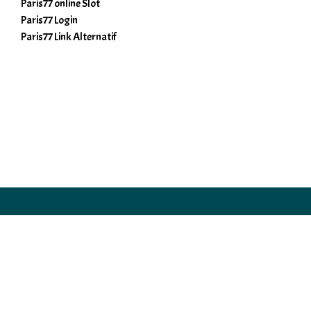
Paris77 online Slot
Paris77 Login
Paris77 Link Alternatif