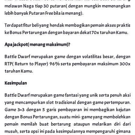
melawan Naga tiap 30 putaran( dengan mungkin memenangkan
lebih banyak Putaran Free bila ia menang).
Terdapat fitur beli yang hendak membagikan pemain akses praktis
ke Bonus Pertarungan dengan bayaran dekat 70x taruhan Kamu.
Apa jackpot( menang maksimum)?
Battle Dwarf merupakan game dengan volatilitas besar, dengan
RTP( Return to Player) 96% serta pembayaran maksimum 300x
taruhan Kamu.
Kesimpulan
Battle Dwarf merupakan game fantasi yang unik serta penuh aksi
yang mencampurkan slot tradisional dengan game pertempuran.
Game 3×3 dengan 5 garis pembayaran ini membagikan kejutan
dengan Bonus Pertarungan, suatu mini- game yang membolehkan
pemain memilah buat bertarung ataupun melarikan diri dari
musuh, serta opsi ini pada kesimpulannya mempengaruhi gimana