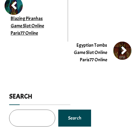
Blazing Piranhas
Game Slot Online
Paris77 Online
Egyptian Tombs
Game Slot Online
Paris77 Online
SEARCH
Search