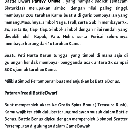
Battle Dwarf
Paris77 Online
( yang nampak sedikit semacam
Sinterklas) merupakan simbol dengan nilai paling tinggi,
membayar 20x taruhan Kamu buat 3 di garis pembayaran yang
menang. Musuhnya, simbol Naga, Troll, serta Goblin membayar 7x,
5x, serta 3x, tiap- tiap. Simbol- simbol dengan nilai rendah yang
diwakili oleh Kapak, Palu, Helm, serta Perisai seluruhnya
membayar kurang dari 1x taruhan Kamu.
Suatu Peti Harta Karun tunggal yang timbul di mana saja di
gulungan hendak membayar pengganda acak antara 3x sampai
300x jumlah taruhan Kamu.
Miliki 3 Simbol Pertempuran buat melanjutkan ke Battle Bonus.
Putaran Free di Battle Dwarf
Buat memperoleh akses ke Gratis Spins Bonus( Treasure Rush),
Kamu wajib terlebih dulu bertarung melawan musuh dalam Battle
Bonus. Battle Bonus dipicu dengan memperoleh 3 simbol Scatter
Pertempuran di gulungan dalam Game Bawah.