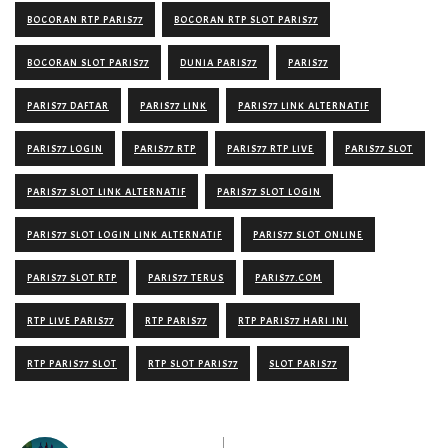
BOCORAN RTP PARIS77
BOCORAN RTP SLOT PARIS77
BOCORAN SLOT PARIS77
DUNIA PARIS77
PARIS77
PARIS77 DAFTAR
PARIS77 LINK
PARIS77 LINK ALTERNATIF
PARIS77 LOGIN
PARIS77 RTP
PARIS77 RTP LIVE
PARIS77 SLOT
PARIS77 SLOT LINK ALTERNATIF
PARIS77 SLOT LOGIN
PARIS77 SLOT LOGIN LINK ALTERNATIF
PARIS77 SLOT ONLINE
PARIS77 SLOT RTP
PARIS77 TERUS
PARIS77.COM
RTP LIVE PARIS77
RTP PARIS77
RTP PARIS77 HARI INI
RTP PARIS77 SLOT
RTP SLOT PARIS77
SLOT PARIS77