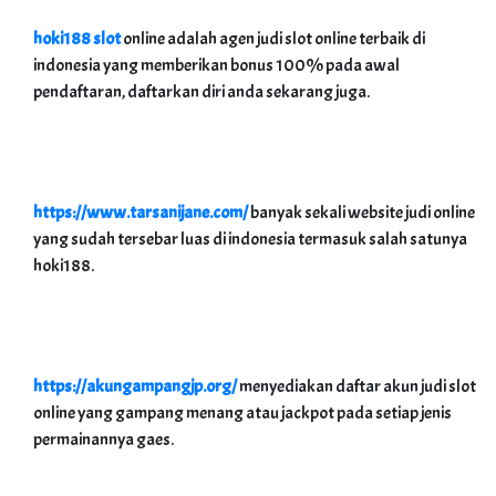
hoki188 slot
online adalah agen judi slot online terbaik di
indonesia yang memberikan bonus 100% pada awal
pendaftaran, daftarkan diri anda sekarang juga.
https://www.tarsanijane.com/
banyak sekali website judi online
yang sudah tersebar luas di indonesia termasuk salah satunya
hoki188.
https://akungampangjp.org/
menyediakan daftar akun judi slot
online yang gampang menang atau jackpot pada setiap jenis
permainannya gaes.