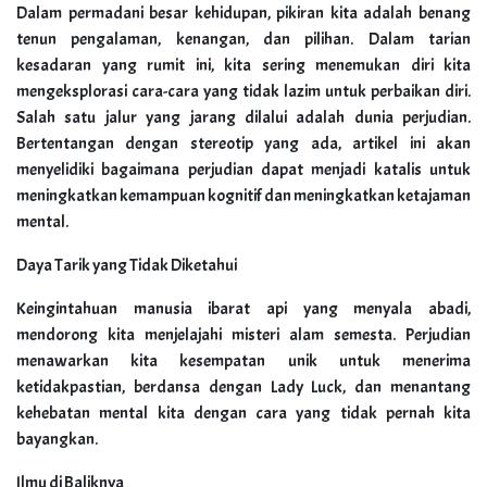
Dalam permadani besar kehidupan, pikiran kita adalah benang
tenun pengalaman, kenangan, dan pilihan. Dalam tarian
kesadaran yang rumit ini, kita sering menemukan diri kita
mengeksplorasi cara-cara yang tidak lazim untuk perbaikan diri.
Salah satu jalur yang jarang dilalui adalah dunia perjudian.
Bertentangan dengan stereotip yang ada, artikel ini akan
menyelidiki bagaimana perjudian dapat menjadi katalis untuk
meningkatkan kemampuan kognitif dan meningkatkan ketajaman
mental.
Daya Tarik yang Tidak Diketahui
Keingintahuan manusia ibarat api yang menyala abadi,
mendorong kita menjelajahi misteri alam semesta. Perjudian
menawarkan kita kesempatan unik untuk menerima
ketidakpastian, berdansa dengan Lady Luck, dan menantang
kehebatan mental kita dengan cara yang tidak pernah kita
bayangkan.
Ilmu di Baliknya