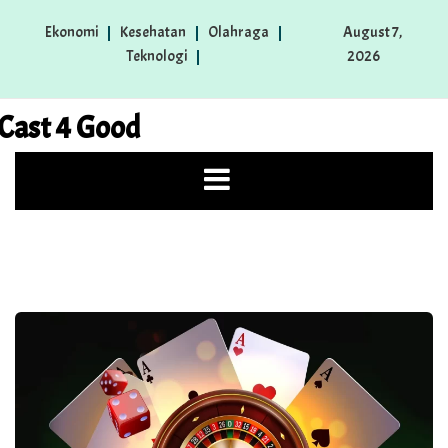
Skip
Ekonomi
Kesehatan
Olahraga
August 7,
to
Teknologi
2026
content
Cast 4 Good