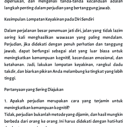
diperlukan, dan mengenali tanda-tanda kecanduan adalah
langkah penting dalam perjudian yang bertanggung jawab.
Kesimpulan: Lompatan Keyakinan pada Diri Sendiri
Dalam perjalanan besar penemuan jati diri, jalan yang tidak lazim
sering kali menghasilkan wawasan yang paling mendalam.
Perjudian, jika didekati dengan penuh perhatian dan tanggung
jawab, dapat berfungsi sebagai alat yang luar biasa untuk
meningkatkan kemampuan kognitif, kecerdasan emosional, dan
ketahanan. Jadi, lakukan lompatan keyakinan, rangkul dadu
takdir, dan biarkan pikiran Anda melambung ke tingkat yang lebih
tinggi.
Pertanyaan yang Sering Diajukan
1. Apakah perjudian merupakan cara yang terjamin untuk
meningkatkan kemampuan kognitif?
Tidak, perjudian bukanlah metode yang dijamin, dan hasil mungkin
berbeda dari orang ke orang. Ini harus didekati dengan hati-hati