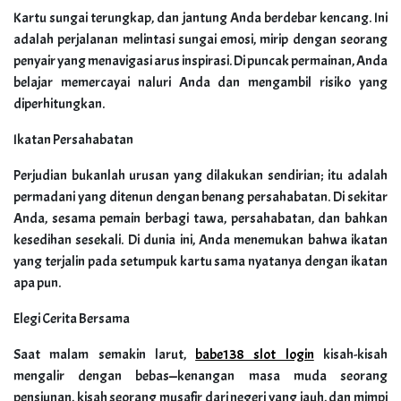
Kartu sungai terungkap, dan jantung Anda berdebar kencang. Ini
adalah perjalanan melintasi sungai emosi, mirip dengan seorang
penyair yang menavigasi arus inspirasi. Di puncak permainan, Anda
belajar memercayai naluri Anda dan mengambil risiko yang
diperhitungkan.
Ikatan Persahabatan
Perjudian bukanlah urusan yang dilakukan sendirian; itu adalah
permadani yang ditenun dengan benang persahabatan. Di sekitar
Anda, sesama pemain berbagi tawa, persahabatan, dan bahkan
kesedihan sesekali. Di dunia ini, Anda menemukan bahwa ikatan
yang terjalin pada setumpuk kartu sama nyatanya dengan ikatan
apa pun.
Elegi Cerita Bersama
Saat malam semakin larut,
babe138 slot login
kisah-kisah
mengalir dengan bebas—kenangan masa muda seorang
pensiunan, kisah seorang musafir dari negeri yang jauh, dan mimpi