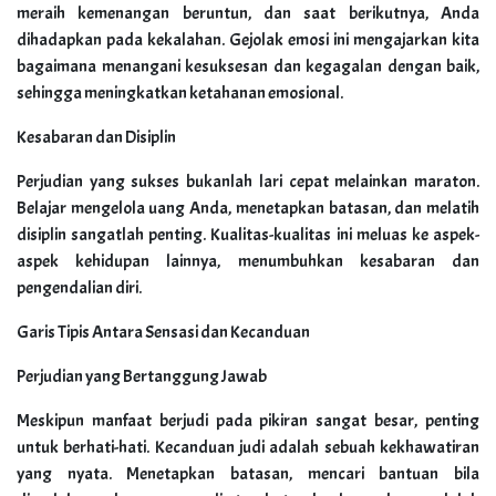
meraih kemenangan beruntun, dan saat berikutnya, Anda
dihadapkan pada kekalahan. Gejolak emosi ini mengajarkan kita
bagaimana menangani kesuksesan dan kegagalan dengan baik,
sehingga meningkatkan ketahanan emosional.
Kesabaran dan Disiplin
Perjudian yang sukses bukanlah lari cepat melainkan maraton.
Belajar mengelola uang Anda, menetapkan batasan, dan melatih
disiplin sangatlah penting. Kualitas-kualitas ini meluas ke aspek-
aspek kehidupan lainnya, menumbuhkan kesabaran dan
pengendalian diri.
Garis Tipis Antara Sensasi dan Kecanduan
Perjudian yang Bertanggung Jawab
Meskipun manfaat berjudi pada pikiran sangat besar, penting
untuk berhati-hati. Kecanduan judi adalah sebuah kekhawatiran
yang nyata. Menetapkan batasan, mencari bantuan bila