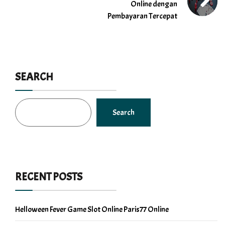
Online dengan
Pembayaran Tercepat
SEARCH
Search
RECENT POSTS
Helloween Fever Game Slot Online Paris77 Online