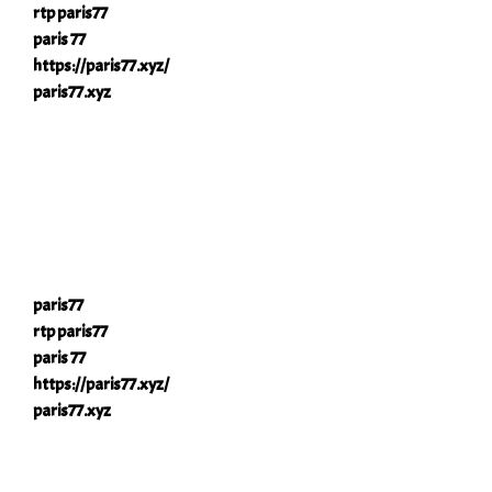
rtp paris77
paris 77
https://paris77.xyz/
paris77.xyz
paris77
rtp paris77
paris 77
https://paris77.xyz/
paris77.xyz