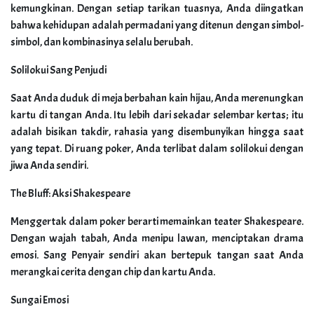
kemungkinan. Dengan setiap tarikan tuasnya, Anda diingatkan
bahwa kehidupan adalah permadani yang ditenun dengan simbol-
simbol, dan kombinasinya selalu berubah.
Solilokui Sang Penjudi
Saat Anda duduk di meja berbahan kain hijau, Anda merenungkan
kartu di tangan Anda. Itu lebih dari sekadar selembar kertas; itu
adalah bisikan takdir, rahasia yang disembunyikan hingga saat
yang tepat. Di ruang poker, Anda terlibat dalam solilokui dengan
jiwa Anda sendiri.
The Bluff: Aksi Shakespeare
Menggertak dalam poker berarti memainkan teater Shakespeare.
Dengan wajah tabah, Anda menipu lawan, menciptakan drama
emosi. Sang Penyair sendiri akan bertepuk tangan saat Anda
merangkai cerita dengan chip dan kartu Anda.
Sungai Emosi