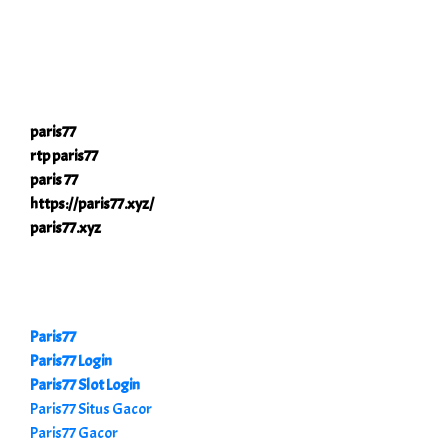
paris77
rtp paris77
paris 77
https://paris77.xyz/
paris77.xyz
Paris77
Paris77 Login
Paris77 Slot Login
Paris77 Situs Gacor
Paris77 Gacor