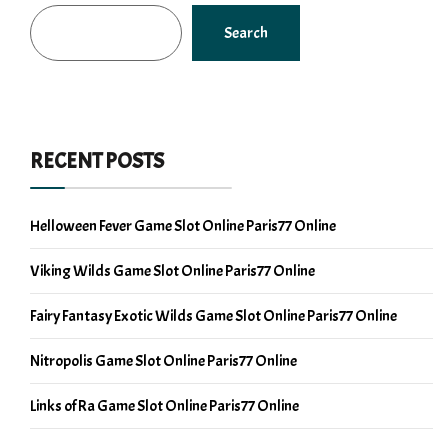
Search
RECENT POSTS
Helloween Fever Game Slot Online Paris77 Online
Viking Wilds Game Slot Online Paris77 Online
Fairy Fantasy Exotic Wilds Game Slot Online Paris77 Online
Nitropolis Game Slot Online Paris77 Online
Links of Ra Game Slot Online Paris77 Online