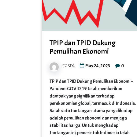
TPIP dan TPID Dukung
Pemulihan Ekonomi
cast4
0
May 24, 2023
TPIP dan TPID Dukung Pemulihan Ekonomi –
Pandemi COVID-19 telah memberikan
dampak yang signifikan terhadap
perekonomian global, termasuk di Indonesia.
Salah satu tantangan utama yang dihadapi
adalah pemulihan ekonomi dan menjaga
stabilitas harga. Untuk menghadapi
tantangan ini, pemerintah Indonesia telah