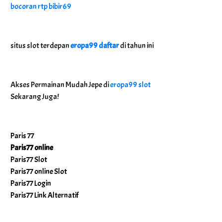
bocoran rtp bibir69
situs slot terdepan
eropa99 daftar
di tahun ini
Akses Permainan Mudah Jepe di
eropa99 slot
Sekarang Juga!
Paris 77
Paris77 online
Paris77 Slot
Paris77 online Slot
Paris77 Login
Paris77 Link Alternatif