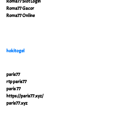
Roma77 Slot Login
Roma77 Gacor
Roma77 Online
hokitogel
paris77
rtp paris77
paris 77
https://paris77.xyz/
paris77.xyz