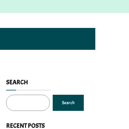
SEARCH
Search
RECENT POSTS