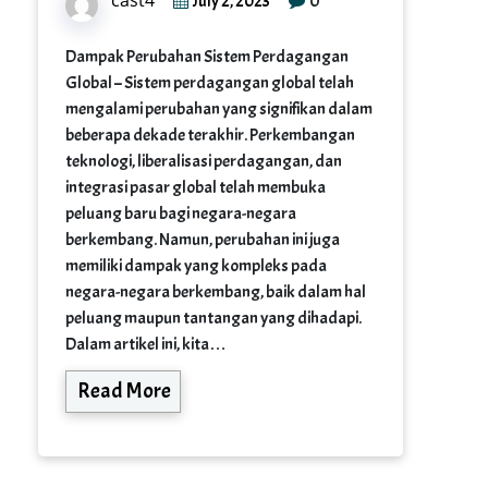
cast4
0
July 2, 2023
Dampak Perubahan Sistem Perdagangan
Global – Sistem perdagangan global telah
mengalami perubahan yang signifikan dalam
beberapa dekade terakhir. Perkembangan
teknologi, liberalisasi perdagangan, dan
integrasi pasar global telah membuka
peluang baru bagi negara-negara
berkembang. Namun, perubahan ini juga
memiliki dampak yang kompleks pada
negara-negara berkembang, baik dalam hal
peluang maupun tantangan yang dihadapi.
Dalam artikel ini, kita…
Read More