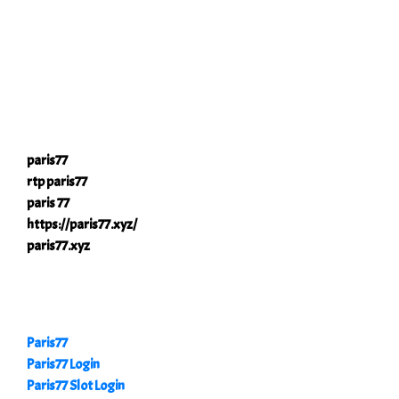
paris77
rtp paris77
paris 77
https://paris77.xyz/
paris77.xyz
Paris77
Paris77 Login
Paris77 Slot Login