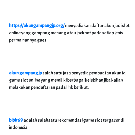
https://akungampangjp.org/
menyediakan daftar akun judi slot
online yang gampang menang atau jackpot pada setiap jenis
permainannya gaes.
akun gampang jp
salah satu jasa penyedia pembuatan akun id
game slot online yang memiliki berbagai kelebihan jika kalian
melakukan pendaftaran pada link berikut.
bibir69
adalah salahsatu rekomendasi game slot tergacor di
indonesia