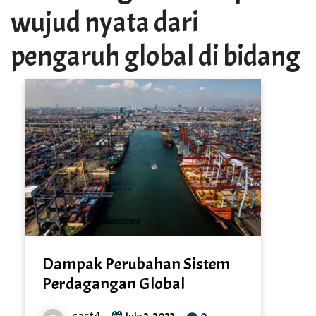
wujud nyata dari
pengaruh global di bidang
Dampak Perubahan Sistem
Perdagangan Global