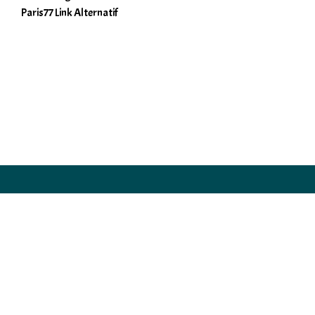
Paris77 Link Alternatif