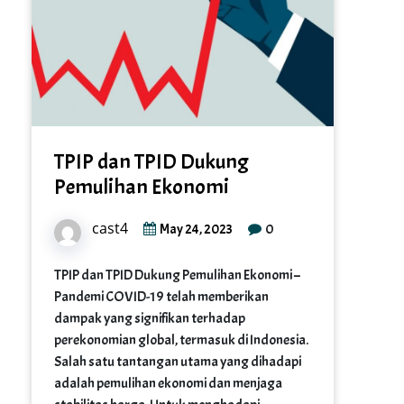
TPIP dan TPID Dukung
Pemulihan Ekonomi
cast4
0
May 24, 2023
TPIP dan TPID Dukung Pemulihan Ekonomi –
Pandemi COVID-19 telah memberikan
dampak yang signifikan terhadap
perekonomian global, termasuk di Indonesia.
Salah satu tantangan utama yang dihadapi
adalah pemulihan ekonomi dan menjaga