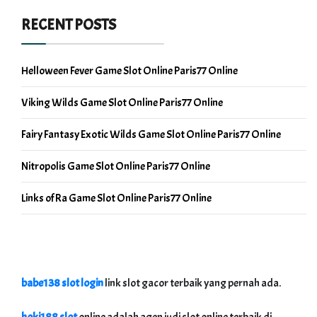
RECENT POSTS
Helloween Fever Game Slot Online Paris77 Online
Viking Wilds Game Slot Online Paris77 Online
Fairy Fantasy Exotic Wilds Game Slot Online Paris77 Online
Nitropolis Game Slot Online Paris77 Online
Links of Ra Game Slot Online Paris77 Online
babe138 slot login
link slot gacor terbaik yang pernah ada.
hoki188 slot
online adalah agen judi slot online terbaik di