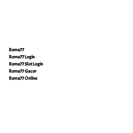
Roma77
Roma77 Login
Roma77 Slot Login
Roma77 Gacor
Roma77 Online