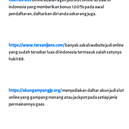
indonesia yang memberikan bonus 100% pada awal
pendaftaran, daftarkan diri anda sekarang juga.
https://www.tarsanijane.com/
banyak sekali website judi online
yang sudah tersebar luas di indonesia termasuk salah satunya
hoki188.
https://akungampangjp.org/
menyediakan daftar akun judi slot
online yang gampang menang atau jackpot pada setiap jenis
permainannya gaes.