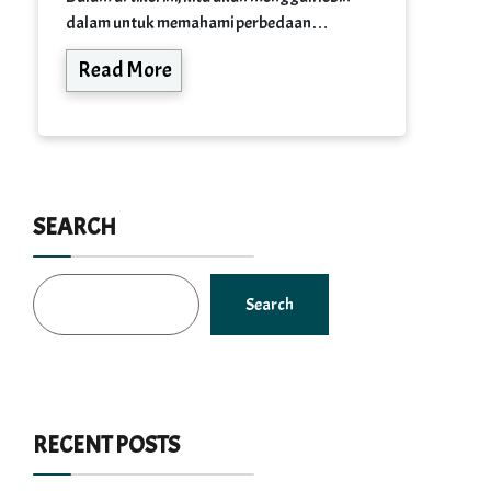
dalam untuk memahami perbedaan…
Read More
SEARCH
Search
RECENT POSTS