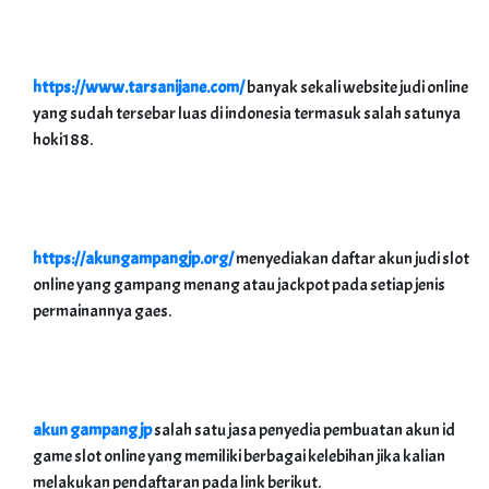
https://www.tarsanijane.com/
banyak sekali website judi online
yang sudah tersebar luas di indonesia termasuk salah satunya
hoki188.
https://akungampangjp.org/
menyediakan daftar akun judi slot
online yang gampang menang atau jackpot pada setiap jenis
permainannya gaes.
akun gampang jp
salah satu jasa penyedia pembuatan akun id
game slot online yang memiliki berbagai kelebihan jika kalian
melakukan pendaftaran pada link berikut.