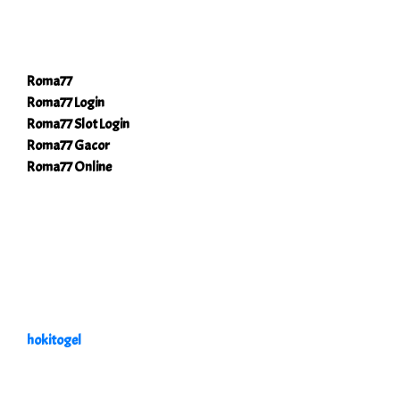
Roma77
Roma77 Login
Roma77 Slot Login
Roma77 Gacor
Roma77 Online
hokitogel