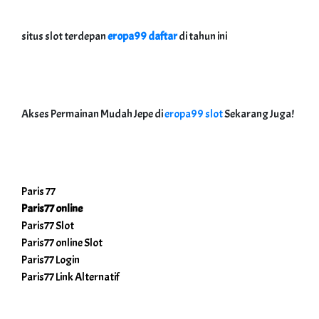
situs slot terdepan
eropa99 daftar
di tahun ini
Akses Permainan Mudah Jepe di
eropa99 slot
Sekarang Juga!
Paris 77
Paris77 online
Paris77 Slot
Paris77 online Slot
Paris77 Login
Paris77 Link Alternatif