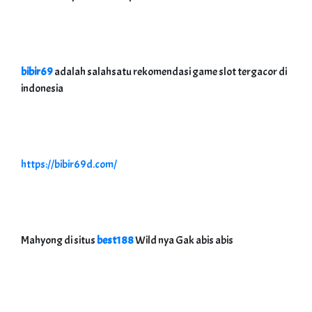
bibir69
adalah salahsatu rekomendasi game slot tergacor di
indonesia
https://bibir69d.com/
Mahyong di situs
best188
Wild nya Gak abis abis