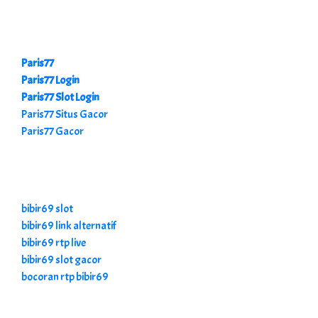
Paris77
Paris77 Login
Paris77 Slot Login
Paris77 Situs Gacor
Paris77 Gacor
bibir69 slot
bibir69 link alternatif
bibir69 rtp live
bibir69 slot gacor
bocoran rtp bibir69