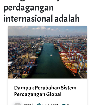
perdagangan
internasional adalah
Dampak Perubahan Sistem
Perdagangan Global