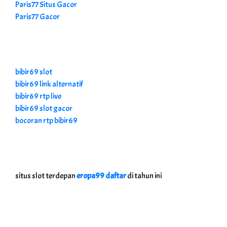
Paris77 Situs Gacor
Paris77 Gacor
bibir69 slot
bibir69 link alternatif
bibir69 rtp live
bibir69 slot gacor
bocoran rtp bibir69
situs slot terdepan
eropa99 daftar
di tahun ini