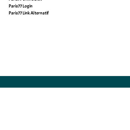
Paris77 Login
Paris77 Link Alternatif