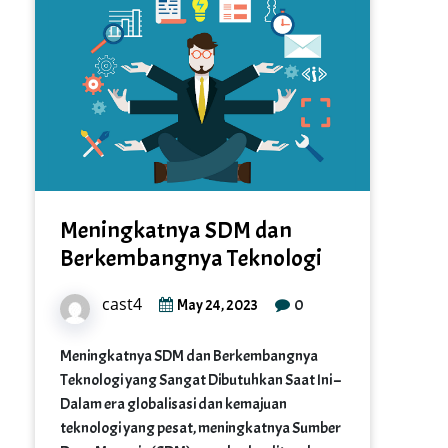
Meningkatnya SDM dan
Berkembangnya Teknologi
cast4
0
May 24, 2023
Meningkatnya SDM dan Berkembangnya
Teknologi yang Sangat Dibutuhkan Saat Ini –
Dalam era globalisasi dan kemajuan
teknologi yang pesat, meningkatnya Sumber