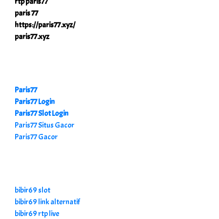
rtp paris77
paris 77
https://paris77.xyz/
paris77.xyz
Paris77
Paris77 Login
Paris77 Slot Login
Paris77 Situs Gacor
Paris77 Gacor
bibir69 slot
bibir69 link alternatif
bibir69 rtp live