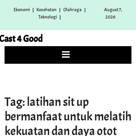
Skip
Ekonomi
Kesehatan
Olahraga
August 7,
to
Teknologi
2026
content
Cast 4 Good
Tag:
latihan sit up
bermanfaat untuk melatih
kekuatan dan daya otot