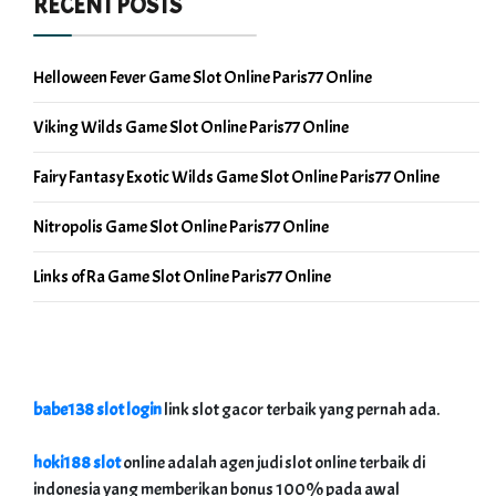
RECENT POSTS
Helloween Fever Game Slot Online Paris77 Online
Viking Wilds Game Slot Online Paris77 Online
Fairy Fantasy Exotic Wilds Game Slot Online Paris77 Online
Nitropolis Game Slot Online Paris77 Online
Links of Ra Game Slot Online Paris77 Online
babe138 slot login
link slot gacor terbaik yang pernah ada.
hoki188 slot
online adalah agen judi slot online terbaik di
indonesia yang memberikan bonus 100% pada awal