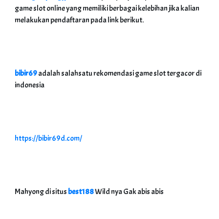
game slot online yang memiliki berbagai kelebihan jika kalian
melakukan pendaftaran pada link berikut.
bibir69
adalah salahsatu rekomendasi game slot tergacor di
indonesia
https://bibir69d.com/
Mahyong di situs
best188
Wild nya Gak abis abis