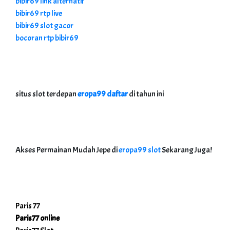
bibir69 link alternatif
bibir69 rtp live
bibir69 slot gacor
bocoran rtp bibir69
situs slot terdepan
eropa99 daftar
di tahun ini
Akses Permainan Mudah Jepe di
eropa99 slot
Sekarang Juga!
Paris 77
Paris77 online