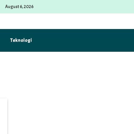
August 6, 2026
Teknologi