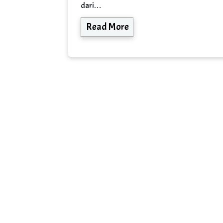
dari…
Read More