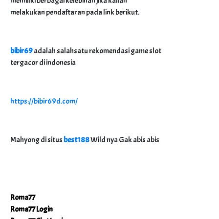
memiliki berbagai kelebihan jika kalian
melakukan pendaftaran pada link berikut.
bibir69
adalah salahsatu rekomendasi game slot
tergacor di indonesia
https://bibir69d.com/
Mahyong di situs
best188
Wild nya Gak abis abis
Roma77
Roma77 Login