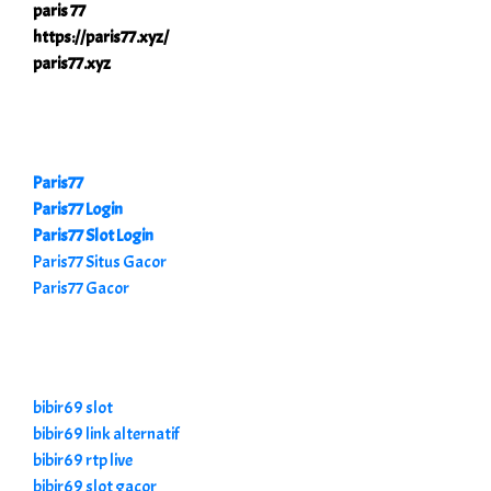
paris 77
https://paris77.xyz/
paris77.xyz
Paris77
Paris77 Login
Paris77 Slot Login
Paris77 Situs Gacor
Paris77 Gacor
bibir69 slot
bibir69 link alternatif
bibir69 rtp live
bibir69 slot gacor