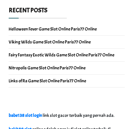
RECENT POSTS
Helloween Fever Game Slot Online Paris77 Online
Viking Wilds Game Slot Online Paris77 Online
Fairy Fantasy Exotic Wilds Game Slot Online Paris77 Online
Nitropolis Game Slot Online Paris77 Online
Links of Ra Game Slot Online Paris77 Online
babe138 slot login
link slot gacor terbaik yang pernah ada.