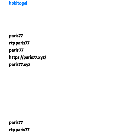
hokitogel
paris77
rtp paris77
paris 77
https://paris77.xyz/
paris77.xyz
paris77
rtp paris77