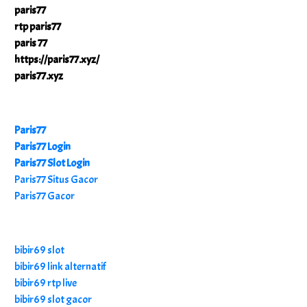
paris77
rtp paris77
paris 77
https://paris77.xyz/
paris77.xyz
Paris77
Paris77 Login
Paris77 Slot Login
Paris77 Situs Gacor
Paris77 Gacor
bibir69 slot
bibir69 link alternatif
bibir69 rtp live
bibir69 slot gacor