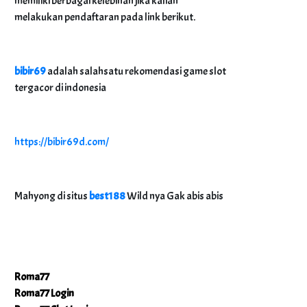
memiliki berbagai kelebihan jika kalian
melakukan pendaftaran pada link berikut.
bibir69
adalah salahsatu rekomendasi game slot
tergacor di indonesia
https://bibir69d.com/
Mahyong di situs
best188
Wild nya Gak abis abis
Roma77
Roma77 Login