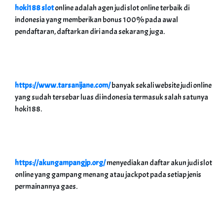
hoki188 slot
online adalah agen judi slot online terbaik di
indonesia yang memberikan bonus 100% pada awal
pendaftaran, daftarkan diri anda sekarang juga.
https://www.tarsanijane.com/
banyak sekali website judi online
yang sudah tersebar luas di indonesia termasuk salah satunya
hoki188.
https://akungampangjp.org/
menyediakan daftar akun judi slot
online yang gampang menang atau jackpot pada setiap jenis
permainannya gaes.