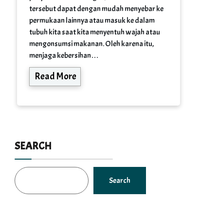
tersebut dapat dengan mudah menyebar ke
permukaan lainnya atau masuk ke dalam
tubuh kita saat kita menyentuh wajah atau
mengonsumsi makanan. Oleh karena itu,
menjaga kebersihan…
Read More
SEARCH
Search